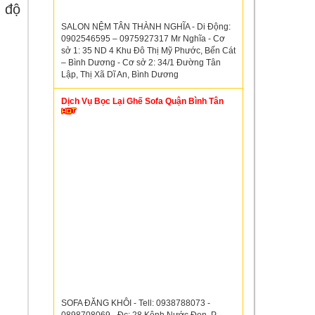
 độ
SALON NỆM TÂN THÀNH NGHĨA - Di Động:
0902546595 – 0975927317 Mr Nghĩa - Cơ
sở 1: 35 ND 4 Khu Đô Thị Mỹ Phước, Bến Cát
– Bình Dương - Cơ sở 2: 34/1 Đường Tân
Lập, Thị Xã Dĩ An, Bình Dương
Dịch Vụ Bọc Lại Ghế Sofa Quận Bình Tân
SOFA ĐĂNG KHÔI - Tell: 0938788073 -