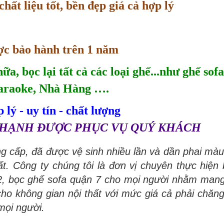
ất liệu tốt, bền đẹp giá cả hợp lý
ợc bảo hành trên 1 năm
a, bọc lại tất cả các loại ghế...như ghế sofa
Karaoke, Nhà Hàng ….
 lý - uy tín - chất lượng
 HẠNH ĐƯỢC PHỤC VỤ QUÝ KHÁCH
g cấp, đã được vệ sinh nhiều lần và dần phai màu
ất. Công ty chúng tôi là đơn vị chuyên thực hiện
2, bọc ghế sofa quận 7 cho mọi người nhằm mang
o không gian nội thất với mức giá cả phải chăn
 mọi người.