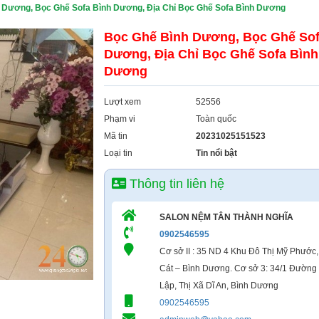
 Dương, Bọc Ghế Sofa Bình Dương, Địa Chỉ Bọc Ghế Sofa Bình Dương
Bọc Ghế Bình Dương, Bọc Ghế Sof
Dương, Địa Chỉ Bọc Ghế Sofa Bình
Dương
Lượt xem
52556
Phạm vi
Toàn quốc
Mã tin
20231025151523
Loại tin
Tin nổi bật
Thông tin liên hệ
SALON NỆM TÂN THÀNH NGHĨA
0902546595
Cơ sở II : 35 ND 4 Khu Đô Thị Mỹ Phước
Cát – Bình Dương. Cơ sở 3: 34/1 Đường
Lập, Thị Xã Dĩ An, Bình Dương
0902546595