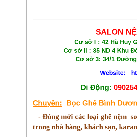
SALON NỆ
Cơ sở I : 42 Hà Huy 
Cơ sở II :
35 ND 4 Khu Đ
Cơ sở 3: 34/1 Đường
Website:
h
Di Động:
090254
Chuyên:
Bọc Ghế Bình Dươ
- Đóng mới các loại ghế nệm sof
trong nhà hàng, khách sạn, karao