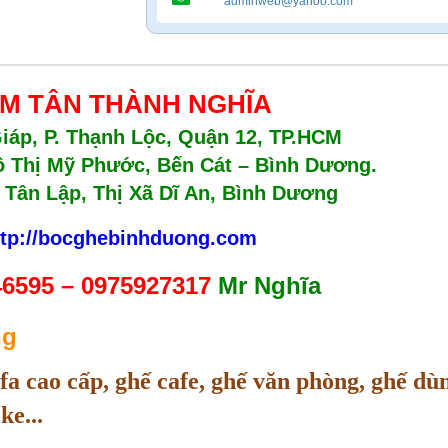
adminweb@yahoo.com
M TÂN THÀNH NGHĨA
Giáp, P. Thạnh Lộc, Quận 12, TP.HCM
ô Thị Mỹ Phước, Bến Cát – Bình Dương.
 Tân Lập, Thị Xã Dĩ An, Bình Dương
ttp://bocghebinhduong.com
6595 – 0975927317
Mr Nghĩa
ng
a cao cấp, ghế cafe, ghế văn phòng, ghế dù
ke...