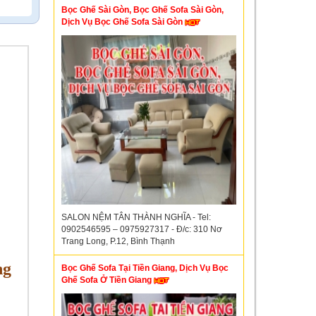
Bọc Ghế Sài Gòn, Bọc Ghế Sofa Sài Gòn,
Dịch Vụ Bọc Ghế Sofa Sài Gòn
SALON NỆM TÂN THÀNH NGHĨA - Tel:
0902546595 – 0975927317 - Đ/c: 310 Nơ
Trang Long, P.12, Bình Thạnh
ng
Bọc Ghế Sofa Tại Tiền Giang, Dịch Vụ Bọc
Ghế Sofa Ở Tiền Giang