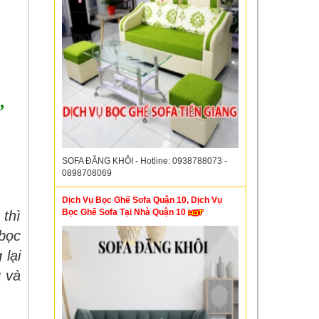
,
SOFA ĐĂNG KHÔI - Hotline: 0938788073 -
0898708069
Dịch Vụ Bọc Ghế Sofa Quận 10, Dịch Vụ
Bọc Ghế Sofa Tại Nhà Quận 10
 thì
 bọc
 lại
g và