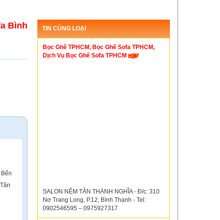
a Bình
TIN CÙNG LOẠI
Bọc Ghế TPHCM, Bọc Ghế Sofa TPHCM,
Dịch Vụ Bọc Ghế Sofa TPHCM
, Bến
 Tân
SALON NỆM TÂN THÀNH NGHĨA - Đ/c: 310
Nơ Trang Long, P.12, Bình Thạnh - Tel:
0902546595 – 0975927317