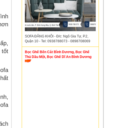
đình
 hơn
SOFA ĐĂNG KHÔI - Đ/c: Ngô Gia Tự, P.2,
Quận 10 - Tel: 0938788073 - 0898708069
cấp,
 tốt
Bọc Ghế Bến Cát Bình Dương, Bọc Ghế
Thủ Dầu Một, Bọc Ghế Dĩ An Bình Dương
sofa
chất
ình,
sofa
hách