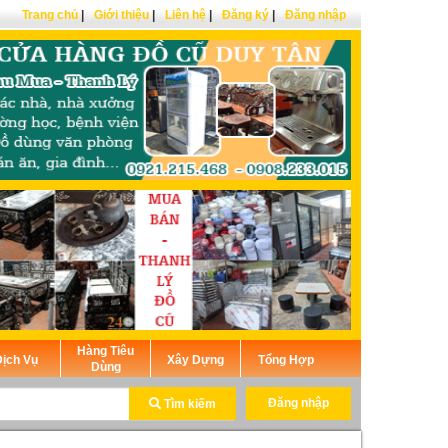
Trang chủ
|
Giới thiệu
|
Liên hệ
|
Đăng ký
|
Đăng nhập
Hàng Tiêu
ịch Vụ
Xây Dựng
Tổng Hợp
Dùng
Đăng nhập
Tìm kiếm