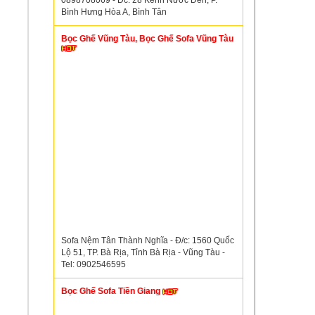
0898708069 - Đc: 28 Kênh Nước Đen, P.
Bình Hưng Hòa A, Bình Tân
Bọc Ghế Vũng Tàu, Bọc Ghế Sofa Vũng Tàu
Sofa Nệm Tân Thành Nghĩa - Đ/c: 1560 Quốc
Lộ 51, TP. Bà Rịa, Tỉnh Bà Rịa - Vũng Tàu -
Tel: 0902546595
Bọc Ghế Sofa Tiền Giang