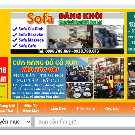
Dùng Nội
Điện Tử
Làm Đẹp
Thời Trang
Việc Làm
D
oại Thất
Điện Máy