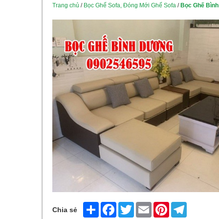
Trang chủ
/
Bọc Ghế Sofa, Đóng Mới Ghế Sofa
/
Bọc Ghế Bình
Share
Facebook
Twitter
Email
Pinterest
Telegram
Chia sẻ