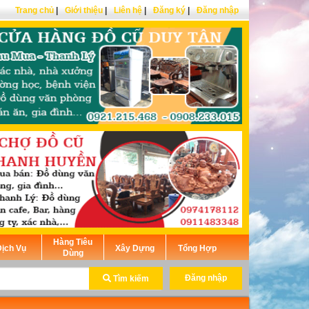
Trang chủ
|
Giới thiệu
|
Liên hệ
|
Đăng ký
|
Đăng nhập
Hàng Tiêu
ịch Vụ
Xây Dựng
Tổng Hợp
Dùng
Đăng nhập
Tìm kiếm