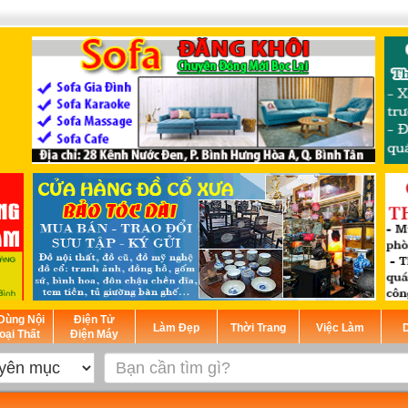
Dùng Nội
Điện Tử
Làm Đẹp
Thời Trang
Việc Làm
D
oại Thất
Điện Máy