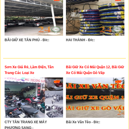
BÃI GIỮ XE TÂN PHÚ - Đ/c:
HAI THÀNH - Đ/c:
Sơn Xe Giá Rẻ, Làm Điện, Tân
Bãi Giữ Xe Có Mái Quận 12, Bãi Giữ
Trang Các Loại Xe
Xe Có Mái Quận Gò Vấp
CTY TÂN TRANG XE MÁY
Bãi Xe Văn Tèo - Đ/c:
PHƯƠNG SANG -