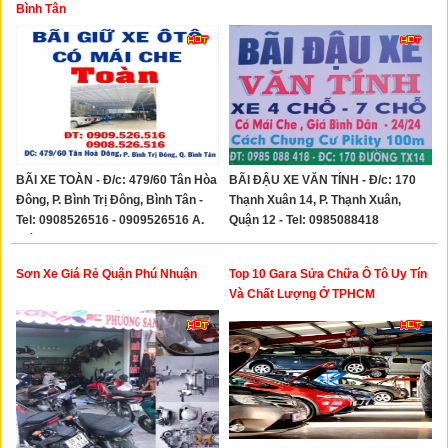
Xây Dựng
Bình Tân
Tổng Hợp
BÃI XE TOÀN - Đ/c: 479/60 Tân Hòa
BÃI ĐẬU XE VĂN TÍNH - Đ/c: 170
Đông, P. Bình Trị Đông, Bình Tân -
Thạnh Xuân 14, P. Thạnh Xuân,
Tel: 0908526516 - 0909526516 A.
Quận 12 - Tel: 0985088418
Toàn
Sơn Xe Giá Rẻ Quận Phú Nhuận
Top 10 Gara Sửa Chữa Ô Tô Uy Tín
Và Chất Lượng Ở TPHCM