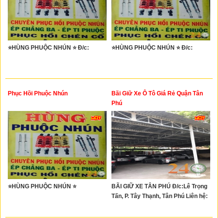
⭐HÙNG PHUỘC NHÚN ⭐ Đ/c:
⭐HÙNG PHUỘC NHÚN ⭐ Đ/c:
Phục Hồi Phuộc Nhún
Bãi Giữ Xe Ô Tô Giá Rẻ Quận Tân
Phú
⭐HÙNG PHUỘC NHÚN ⭐
BÃI GIỮ XE TÂN PHÚ Đ/c:Lê Trọng
Tấn, P. Tây Thạnh, Tân Phú Liên hệ: