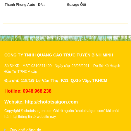
Thanh Phong Auto - Đ/c:
Garage Ôtô
CÔNG TY TNHH QUẢNG CÁO TRỰC TUYẾN BÌNH MINH
Số ĐKKD - MST: 0310871409 - Ngày cấp: 23/05/2011 – Do Sở Kế Hoạch
Đầu Tư-TP.HCM cấp
Địa chỉ: 118/1/9 Lê Văn Thọ, P.11, Q.Gò Vấp, TP.HCM
Hotline: 0948.968.238
Website:
http://chototsaigon.com
Copyright © chototsaigon.com Ghi rõ nguồn “chototsaigon.com” khi phát
hành lại thông tin từ website này.
Quy chế đăng tin