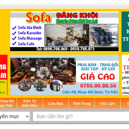
Dùng Nội
Điện Tử
Làm Đẹp
Thời Trang
Việc Làm
D
oại Thất
Điện Máy