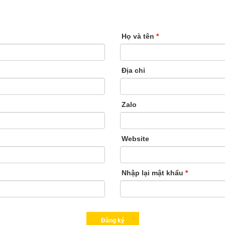
Họ và tên
*
Địa chỉ
Zalo
Website
Nhập lại mật khẩu
*
Đăng ký