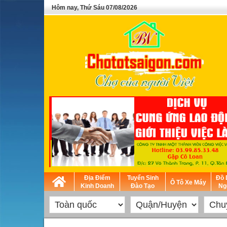
Hôm nay, Thứ Sáu 07/08/2026
Địa Điểm
Tuyển Sinh
Đồ 
Ô Tô Xe Máy
Kinh Doanh
Đào Tạo
Ng