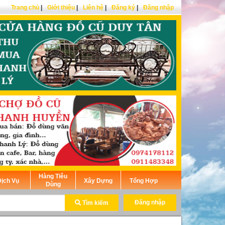
Trang chủ
|
Giới thiệu
|
Liên hệ
|
Đăng ký
|
Đăng nhập
Hàng Tiêu
ịch Vụ
Xây Dựng
Tổng Hợp
Dùng
Đăng nhập
Tìm kiếm