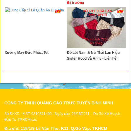
Xây Dựng
thị trường
Tổng Hợp
Xưởng May Đức Phúc, Tel:
Đồ Lót Nam & Nữ Thái Lan Hiệu
Sister Hood Và Anny - Liên hệ:
CÔNG TY TNHH QUẢNG CÁO TRỰC TUYẾN BÌNH MINH
Số ĐKKD - MST: 0310871409 - Ngày cấp: 23/05/2011 – Do Sở Kế Hoạch
Đầu Tư-TP.HCM cấp
Địa chỉ: 118/1/9 Lê Văn Thọ, P.11, Q.Gò Vấp, TP.HCM