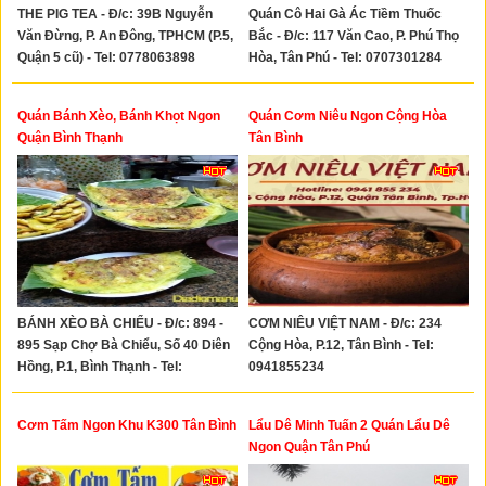
THE PIG TEA - Đ/c: 39B Nguyễn
Quán Cô Hai Gà Ác Tiềm Thuốc
Văn Đừng, P. An Đông, TPHCM (P.5,
Bắc - Đ/c: 117 Văn Cao, P. Phú Thọ
Quận 5 cũ) - Tel: 0778063898
Hòa, Tân Phú - Tel: 0707301284
Quán Bánh Xèo, Bánh Khọt Ngon
Quán Cơm Niêu Ngon Cộng Hòa
Quận Bình Thạnh
Tân Bình
BÁNH XÈO BÀ CHIỂU - Đ/c: 894 -
CƠM NIÊU VIỆT NAM - Đ/c: 234
895 Sạp Chợ Bà Chiểu, Số 40 Diên
Cộng Hòa, P.12, Tân Bình - Tel:
Hồng, P.1, Bình Thạnh - Tel:
0941855234
0908077655
Cơm Tấm Ngon Khu K300 Tân Bình
Lẩu Dê Minh Tuấn 2 Quán Lẩu Dê
Ngon Quận Tân Phú