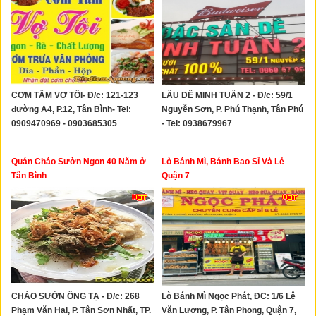
CƠM TẤM VỢ TÔI- Đ/c: 121-123
LẨU DÊ MINH TUẤN 2 - Đ/c: 59/1
đường A4, P.12, Tân Bình- Tel:
Nguyễn Sơn, P. Phú Thạnh, Tân Phú
0909470969 - 0903685305
- Tel: 0938679967
Quán Cháo Sườn Ngon 40 Năm ở
Lò Bánh Mì, Bánh Bao Sỉ Và Lẻ
Tân Bình
Quận 7
CHÁO SƯỜN ÔNG TẠ - Đ/c: 268
Lò Bánh Mì Ngọc Phát, ĐC: 1/6 Lê
Phạm Văn Hai, P. Tân Sơn Nhất, TP.
Văn Lương, P. Tân Phong, Quận 7,