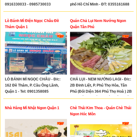
0916330033 - 0985730033
phố Hồ Chí Minh - ĐT: 0355161688
Lò Bánh Mì Điện Ngọc Châu Đề
Quán Chả Lụi Nem Nướng Ngon
Thám Quận 1
Quận Tân Phú
LÒ BÁNH MÌ NGỌC CHÂU - Đ/c:
CHẢ LỤI - NEM NƯỚNG LAGI - Đ/c:
162 Đề Thám, P. Cầu Ông Lãnh,
2B Đinh Liệt, P. Phú Thọ Hòa, Tân
Quận 1 - Tel: 0901358085
Phú (Đối Diện 364 Phú Thọ Hoà ) 2B
Đinh Liệt, P. Phú Thọ Hòa, Tân Phú (
2B Đinh Liệt, P. Phú Thọ Hòa,
Nhà Hàng Mì Nhật Ngon Quận 1
Chè Thái Kim Thoa - Quán Chè Thái
TP.HCM)- Tel: 0931415459
Ngon Hóc Môn