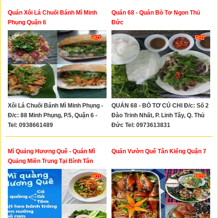
Quán Xôi Lá Chuối Bánh Mì Minh
Quán 68 - Quán Bò Tơ Ngon Thủ
Phụng Quận 6
Đức
Xôi Lá Chuối Bánh Mì Minh Phụng -
QUÁN 68 - BÒ TƠ CỦ CHI Đ/c: Số 2
Đ/c: 88 Minh Phụng, P.5, Quận 6 -
Đào Trinh Nhất, P. Linh Tây, Q. Thủ
Tel: 0938661489
Đức Tel: 0973613831
Mì Quảng Hương Quê - Quán Mì
Quán Vườn Quê Tân Kiểng Quận 7
Quảng Miền Trung Tại Bình Tân