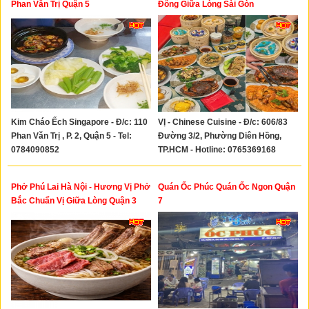
Phan Văn Trị Quận 5
Đông Giữa Lòng Sài Gòn
Kim Cháo Ếch Singapore - Đ/c: 110
VỊ - Chinese Cuisine - Đ/c: 606/83
Phan Văn Trị , P. 2, Quận 5 - Tel:
Đường 3/2, Phường Diên Hồng,
0784090852
TP.HCM - Hotline: 0765369168
Phở Phú Lai Hà Nội - Hương Vị Phở
Quán Ốc Phúc Quán Ốc Ngon Quận
Bắc Chuẩn Vị Giữa Lòng Quận 3
7