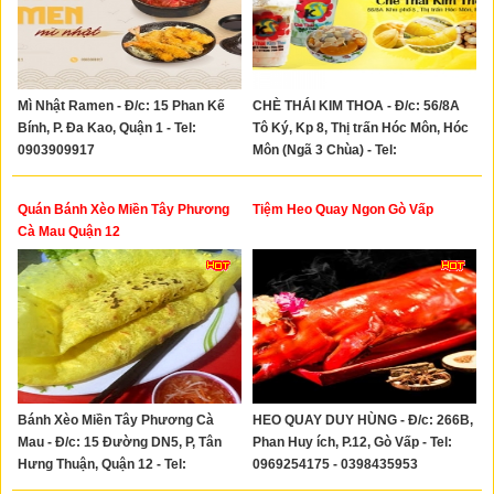
Mì Nhật Ramen - Đ/c: 15 Phan Kế
CHÈ THÁI KIM THOA - Đ/c: 56/8A
Bính, P. Đa Kao, Quận 1 - Tel:
Tô Ký, Kp 8, Thị trấn Hóc Môn, Hóc
0903909917
Môn (Ngã 3 Chùa) - Tel:
0336789889
Quán Bánh Xèo Miền Tây Phương
Tiệm Heo Quay Ngon Gò Vấp
Cà Mau Quận 12
Bánh Xèo Miền Tây Phương Cà
HEO QUAY DUY HÙNG - Đ/c: 266B,
Mau - Đ/c: 15 Đường DN5, P, Tân
Phan Huy ích, P.12, Gò Vấp - Tel:
Hưng Thuận, Quận 12 - Tel:
0969254175 - 0398435953
0859300146