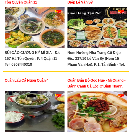
Tôn Quyền Quận 11
Điệp Lê Văn Sỹ
SỦI CẢO CƯỜNG KÝ MÌ GIA - Đ/c:
Nem Nướng Nha Trang Cô Điệp -
157 Hà Tôn Quyền, P. 4 Quận 11 -
Đ/c: 337/10 Lê Văn Sỹ (Hẻm 15
Tel: 0908440318
Phạm Văn Hai), P. 1, Tân Bình - Tel:
0933225367
Quán Lẩu Cá Ngon Quận 4
Quán Bún Bò Gốc Huế - Mì Quảng -
Bánh Canh Cá Lóc Ở Bình Thạnh.