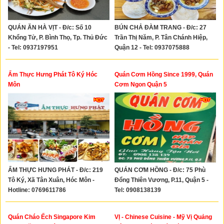
QUÁN ĂN HÀ VỊT - Đ/c: Số 10
BÚN CHẢ ĐÀM TRANG - Đ/c: 27
Khổng Tử, P. Bình Thọ, Tp. Thủ Đức
Trần Thị Năm, P. Tân Chánh Hiệp,
- Tel: 0937197951
Quận 12 - Tel: 0937075888
Ẩm Thực Hưng Phát Tô Ký Hóc
Quán Cơm Hồng Since 1999, Quán
Môn
Cơm Ngon Quận 5
ẨM THỰC HƯNG PHÁT - Đ/c: 219
QUÁN CƠM HỒNG - Đ/c: 75 Phù
Tô Ký, Xã Tân Xuân, Hóc Môn -
Đổng Thiên Vương, P.11, Quận 5 -
Hotline: 0769611786
Tel: 0908138139
Quán Cháo Ếch Singapore Kim
VỊ - Chinese Cuisine - Mỹ Vị Quảng