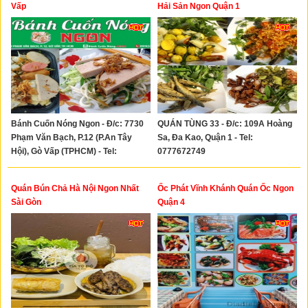
Xây Dựng
Vấp
Hải Sản Ngon Quận 1
Tổng Hợp
Bánh Cuốn Nóng Ngon - Đ/c: 7730
QUÁN TÙNG 33 - Đ/c: 109A Hoàng
Phạm Văn Bạch, P.12 (P.An Tây
Sa, Đa Kao, Quận 1 - Tel:
Hội), Gò Vấp (TPHCM) - Tel:
0777672749
0919576098
Quán Bún Chả Hà Nội Ngon Nhất
Ốc Phát Vĩnh Khánh Quán Ốc Ngon
Sài Gòn
Quận 4