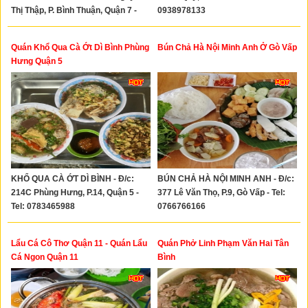
Thị Thập, P. Bình Thuận, Quận 7 -
0938978133
Tel: 0907399062
Quán Khổ Qua Cà Ớt Dì Bình Phùng
Bún Chả Hà Nội Minh Anh Ở Gò Vấp
Hưng Quận 5
KHỔ QUA CÀ ỚT DÌ BÌNH - Đ/c:
BÚN CHẢ HÀ NỘI MINH ANH - Đ/c:
214C Phùng Hưng, P.14, Quận 5 -
377 Lê Văn Thọ, P.9, Gò Vấp - Tel:
Tel: 0783465988
0766766166
Lẩu Cá Cô Thơ Quận 11 - Quán Lẩu
Quán Phở Linh Phạm Văn Hai Tân
Cá Ngon Quận 11
Bình