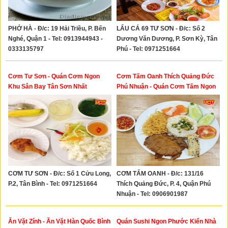
PHỞ HÀ - Đ/c: 19 Hải Triều, P. Bến
LẨU CÁ 69 TƯ SƠN - Đ/c: Số 2
Nghé, Quận 1 - Tel: 0913944943 -
Dương Văn Dương, P. Sơn Kỳ, Tân
0333135797
Phú - Tel: 0971251664
Cơm Tư Sơn - Quán Cơm Ngon
Cơm Tấm Oanh Thích Quảng Đức
Khu Sân Bay Tân Sơn Nhất
Phú Nhuận - Quán Cơm Tấm Ngon
Quận Phú Nhuận
CƠM TƯ SƠN - Đ/c: Số 1 Cửu Long,
CƠM TẤM OANH - Đ/c: 131/16
P.2, Tân Bình - Tel: 0971251664
Thích Quảng Đức, P. 4, Quận Phú
Nhuận - Tel: 0906901987
Ăn Vặt Zính - Ăn Vặt Hàn Quốc Bình
Quán Sushi Ngon Phước Kiển Nhà