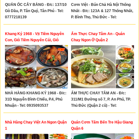
QUÁN ỐC CÂY BÀNG - Đ/c: 137/10
Cơm Việt - Bún Chả Hà Nội Thống
Gò Dầu, P. Tân Quý, Tân Phú - Tel:
Nhất - Đ/c: 123A & 127 Thống Nhất,
0777218139
P. Bình Thọ, Thủ Đức - Tel:
0943720925 - 0913032474 -
0898868939- 0816681166
Khang Ký 1968 - Vịt Tiềm Nguyên
Ẩm Thực Chay Tâm An - Quán
Con, Giò Tiềm Nguyên Cái, Giò
Chay Ngon Ở Quận 2
Tiềm Khô, Gà Hấp Muối Hongkong,
Lẫu Xí Quách, Bao Tử Hầm Tiêu
NHÀ HÀNG KHANG KÝ 1968 - Đ/c:
ẨM THỰC CHAY TÂM AN - Đ/c:
31D Nguyễn Đình Chiểu, P.4, Phú
311/M1 Đường số 7, P. An Phú, TP.
Nhuận - Tel: 0935093537
Thủ Đức (Quận 2 cũ) - Tel:
0708336801
Nhà Hàng Chay Việt An Ngon Quận
Quán Cơm Tấm Bến Tre Hậu Giang
1
Quận 6