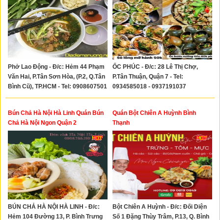
Phở Lao Động - Đ/c: Hẻm 44 Phạm
ỐC PHÚC - Đ/c: 28 Lê Thị Chợ,
Văn Hai, P.Tân Sơn Hòa, (P.2, Q.Tân
P.Tân Thuận, Quận 7 - Tel:
Bình Cũ), TP.HCM - Tel: 0908607501
0934585018 - 0937191037
Bún Chả Hà Nội Hà Linh Quán Bún
Quán Bột Chiên A Huỳnh Bình
Chả Hà Nội Ngon Quận 2
Thạnh
BÚN CHẢ HÀ NỘI HÀ LINH - Đ/c:
Bột Chiên A Huỳnh - Đ/c: Đối Diện
Hẻm 104 Đường 13, P. Bình Trưng
Số 1 Đặng Thùy Trâm, P.13, Q. Bình