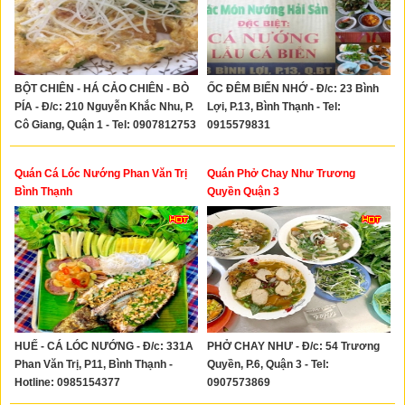
BỘT CHIÊN - HÁ CẢO CHIÊN - BÒ
ỐC ĐÊM BIỂN NHỚ - Đ/c: 23 Bình
PÍA - Đ/c: 210 Nguyễn Khắc Nhu, P.
Lợi, P.13, Bình Thạnh - Tel:
Cô Giang, Quận 1 - Tel: 0907812753
0915579831
Quán Cá Lóc Nướng Phan Văn Trị
Quán Phở Chay Như Trương
Bình Thạnh
Quyền Quận 3
HUẾ - CÁ LÓC NƯỚNG - Đ/c: 331A
PHỞ CHAY NHƯ - Đ/c: 54 Trương
Phan Văn Trị, P11, Bình Thạnh -
Quyền, P.6, Quận 3 - Tel:
Hotline: 0985154377
0907573869