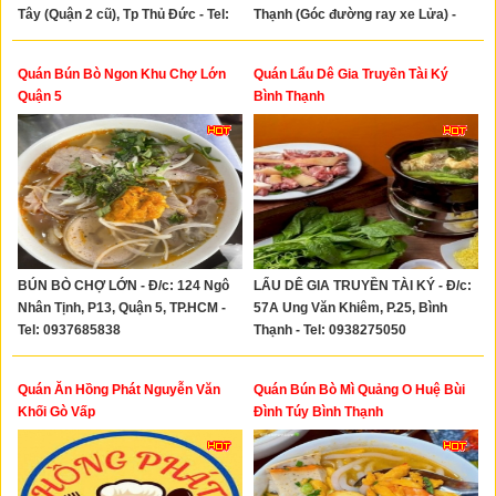
Tây (Quận 2 cũ), Tp Thủ Đức - Tel:
Thạnh (Góc đường ray xe Lửa) -
0903755199 - 0942919933
Tel: 0903050713 - 0908190849
Quán Bún Bò Ngon Khu Chợ Lớn
Quán Lẩu Dê Gia Truyền Tài Ký
Quận 5
Bình Thạnh
BÚN BÒ CHỢ LỚN - Đ/c: 124 Ngô
LẨU DÊ GIA TRUYỀN TÀI KÝ - Đ/c:
Nhân Tịnh, P13, Quận 5, TP.HCM -
57A Ung Văn Khiêm, P.25, Bình
Tel: 0937685838
Thạnh - Tel: 0938275050
Quán Ăn Hồng Phát Nguyễn Văn
Quán Bún Bò Mì Quảng O Huệ Bùi
Khối Gò Vấp
Đình Túy Bình Thạnh