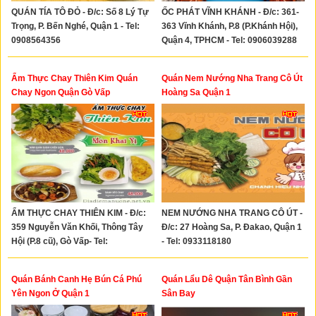
QUÁN TÍA TÔ ĐỎ - Đ/c: Số 8 Lý Tự
ỐC PHÁT VĨNH KHÁNH - Đ/c: 361-
Trọng, P. Bến Nghé, Quận 1 - Tel:
363 Vĩnh Khánh, P.8 (P.Khánh Hội),
0908564356
Quận 4, TPHCM - Tel: 0906039288
Ẩm Thực Chay Thiên Kim Quán
Quán Nem Nướng Nha Trang Cô Út
Chay Ngon Quận Gò Vấp
Hoàng Sa Quận 1
ẨM THỰC CHAY THIÊN KIM - Đ/c:
NEM NƯỚNG NHA TRANG CÔ ÚT -
359 Nguyễn Văn Khối, Thông Tây
Đ/c: 27 Hoàng Sa, P. Đakao, Quận 1
Hội (P.8 cũ), Gò Vấp- Tel:
- Tel: 0933118180
0909224375 - 0902485055
Quán Bánh Canh Hẹ Bún Cá Phú
Quán Lẩu Dê Quận Tân Bình Gần
Yên Ngon Ở Quận 1
Sân Bay