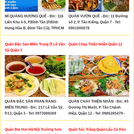
MÌ QUẢNG HƯƠNG QUÊ - Đ/c: 116
QUÁN VƯỜN QUÊ - Đ/c: 11 Đường
Liên Khu 4-5, P.Bình Tân (P.Bình
số 2, P. Tân Kiểng, Quận 7 - Tel:
Hưng Hòa B, Bình Tân Cũ), TPHCM
0901000078
- Tel: 0969937797
Quán Đặc Sản Miền Trung Ở Lê Văn
Quán Chay Thiện Nhẫn Quận 12
Sỹ Quận 3
QUÁN ĐẶC SẢN PHAN RANG
QUÁN CHAY THIỆN NHẪN - Đ/c: 65
MIỀN TRUNG - Đ/c: 217 Lê Văn Sỹ,
Dương Thị Mười, P. Tân Chánh
P.13, Quận 3 - Tel: 0973089269
Hiệp, Quận 12 - Tel: 0985285479 -
0971342622
Quán Bia Hơi Hà Nội Trường Sơn
Quán Sóc Trăng Quán Lẩu Cá Kèo