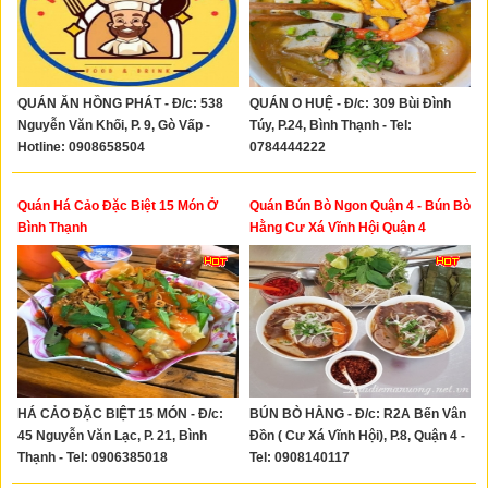
QUÁN ĂN HỒNG PHÁT - Đ/c: 538
QUÁN O HUỆ - Đ/c: 309 Bùi Đình
Nguyễn Văn Khối, P. 9, Gò Vấp -
Túy, P.24, Bình Thạnh - Tel:
Hotline: 0908658504
0784444222
Quán Há Cảo Đặc Biệt 15 Món Ở
Quán Bún Bò Ngon Quận 4 - Bún Bò
Bình Thạnh
Hằng Cư Xá Vĩnh Hội Quận 4
HÁ CẢO ĐẶC BIỆT 15 MÓN - Đ/c:
BÚN BÒ HẰNG - Đ/c: R2A Bến Vân
45 Nguyễn Văn Lạc, P. 21, Bình
Đồn ( Cư Xá Vĩnh Hội), P.8, Quận 4 -
Thạnh - Tel: 0906385018
Tel: 0908140117