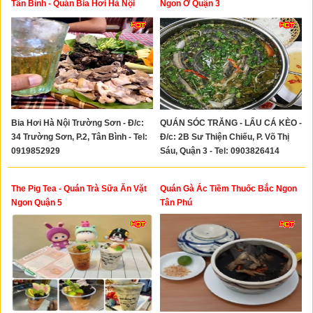
Tân Bình - Quán Bia Hơi Hà Nội
Ngon Ở Quận 3
Ngon Khu Sân Bay Tân Sơn Nhất
Bia Hơi Hà Nội Trường Sơn - Đ/c:
QUÁN SÓC TRĂNG - LẨU CÁ KÈO -
34 Trường Sơn, P.2, Tân Bình - Tel:
Đ/c: 2B Sư Thiện Chiếu, P. Võ Thị
0919852929
Sáu, Quận 3 - Tel: 0903826414
The Pig Tea - Quán Trà Sữa Ăn Vặt
Quán Gà Ác Tiềm Thuốc Bắc Ngon
Ngon Quận 5
Tân Phú