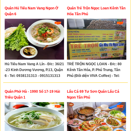
Quán Hủ Tiếu Nam Vang Ngon Ở
Quán Tré Trộn Ngọc Loan Kênh Tân
Quận 6
Hóa Tân Phú
Hủ Tiếu Nam Vang A Lín - Đ/c: 36/21
TRÉ TRỘN NGỌC LOAN - Đ/c: 80
-23 Kinh Dương Vương, P.13, Quận
Kênh Tân Hóa, P. Phú Trung, Tân
6 - Tel: 0938131313 - 0915131313
Phú (Đối diện VIVA Coffee) - Tel:
0339898414
Quán Phở Hà - 1990 Số 17-19 Hải
Lẩu Cá 69 Tư Sơn Quán Lẩu Cá
Triều Quận 1
Ngon Tân Phú