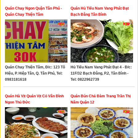
Quán Chay Ngon Quận Tân Phú -
Quán Hủ Tiếu Nam Vang Phát Đạt
Quán Chay Thiện Tâm
Bạch Đằng Tân Bình
Quán Chay Thiện Tâm, Đ/c: 123 Tô
Hủ Tiếu Nam Vang Phát Đạt 4 - Đ/c:
Hiệu, P. Hiệp Tân, Q. Tân Phú, Tel:
11F/32 Bạch Đằng, P.2, Tân Bình -
0983181618
Tel: 0822962739
Quán Hà Vịt Quán Vịt Cỏ Vân Đình
Quán Bún Chả Đàm Trang Trần Thị
Ngon Thủ Đức
Năm Quận 12