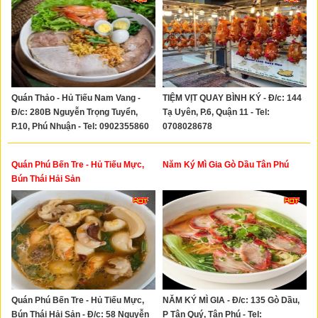
Quán Thảo - Hủ Tiếu Nam Vang -
TIỆM VỊT QUAY BÌNH KÝ - Đ/c: 144
Đ/c: 280B Nguyễn Trọng Tuyển,
Tạ Uyên, P.6, Quận 11 - Tel:
P.10, Phú Nhuận - Tel: 0902355860
0708028678
Quán Phú Bến Tre - Hủ Tiếu Mực,
Năm Ký Mì Gia Gò Dầu Tân Phú
Bún Thái Hải Sản
Quán Phú Bến Tre - Hủ Tiếu Mực,
NĂM KÝ MÌ GIA - Đ/c: 135 Gò Dầu,
Bún Thái Hải Sản - Đ/c: 58 Nguyễn
P Tân Quý, Tân Phú - Tel: