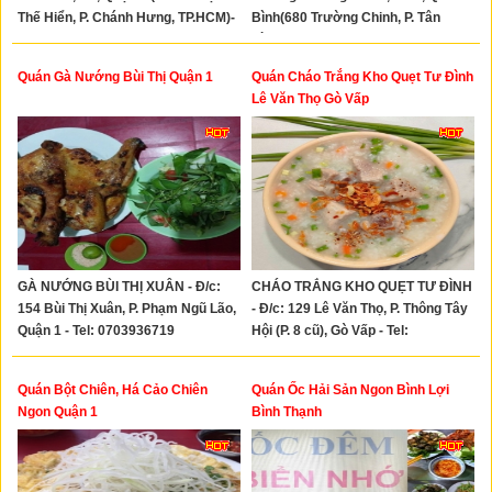
Thế Hiển, P. Chánh Hưng, TP.HCM)-
Bình(680 Trường Chinh, P. Tân
Tel: 0908850353
Bình, TP. HCM) - Hotline:
0961727179
Quán Gà Nướng Bùi Thị Quận 1
Quán Cháo Trắng Kho Quẹt Tư Đình
Lê Văn Thọ Gò Vấp
GÀ NƯỚNG BÙI THỊ XUÂN - Đ/c:
CHÁO TRẮNG KHO QUẸT TƯ ĐÌNH
154 Bùi Thị Xuân, P. Phạm Ngũ Lão,
- Đ/c: 129 Lê Văn Thọ, P. Thông Tây
Quận 1 - Tel: 0703936719
Hội (P. 8 cũ), Gò Vấp - Tel:
0929332680
Quán Bột Chiên, Há Cảo Chiên
Quán Ốc Hải Sản Ngon Bình Lợi
Ngon Quận 1
Bình Thạnh