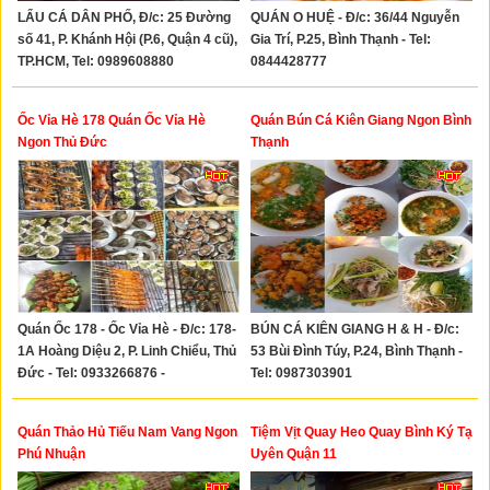
LẨU CÁ DÂN PHỐ, Đ/c: 25 Đường
QUÁN O HUỆ - Đ/c: 36/44 Nguyễn
số 41, P. Khánh Hội (P.6, Quận 4 cũ),
Gia Trí, P.25, Bình Thạnh - Tel:
TP.HCM, Tel: 0989608880
0844428777
Ốc Vỉa Hè 178 Quán Ốc Vỉa Hè
Quán Bún Cá Kiên Giang Ngon Bình
Ngon Thủ Đức
Thạnh
Quán Ốc 178 - Ốc Vỉa Hè - Đ/c: 178-
BÚN CÁ KIÊN GIANG H & H - Đ/c:
1A Hoàng Diệu 2, P. Linh Chiểu, Thủ
53 Bùi Đình Túy, P.24, Bình Thạnh -
Đức - Tel: 0933266876 -
Tel: 0987303901
0909902728
Quán Thảo Hủ Tiếu Nam Vang Ngon
Tiệm Vịt Quay Heo Quay Bình Ký Tạ
Phú Nhuận
Uyên Quận 11