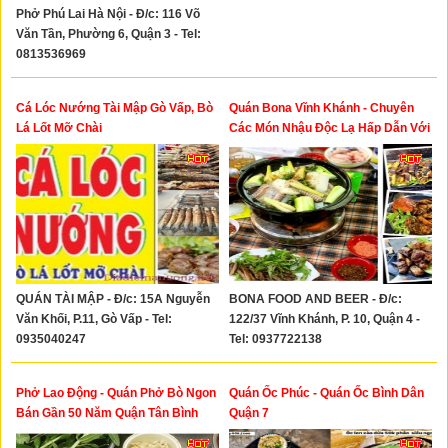
Phở Phú Lai Hà Nội - Đ/c: 116 Võ
Văn Tần, Phường 6, Quận 3 - Tel:
0813536969
Cá Lóc Nướng Tài Mập Gò Vấp, Bò
Quán Bona Vĩnh Khánh - Chuyên
Lá Lốt Mỡ Chài
Các Món Nhậu Độc Lạ Hấp Dẫn Với
Đa Dạng Thực Đơn Giá Cả Phải
Chăng
QUÁN TÀI MẬP - Đ/c: 15A Nguyễn
BONA FOOD AND BEER - Đ/c:
Văn Khối, P.11, Gò Vấp - Tel:
122/37 Vĩnh Khánh, P. 10, Quận 4 -
0935040247
Tel: 0937722138
Phở Lao Động - Quán Phở Bò Ngon
Quán Ốc Phúc - Quán Ốc Bình Dân
Bán Gần 50 Năm Quận Tân Bình
Quận 7