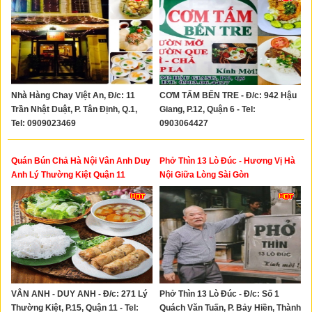
Nhà Hàng Chay Việt An, Đ/c: 11
CƠM TẤM BẾN TRE - Đ/c: 942 Hậu
Trần Nhật Duật, P. Tân Định, Q.1,
Giang, P.12, Quận 6 - Tel:
Tel: 0909023469
0903064427
Quán Bún Chả Hà Nội Vân Anh Duy
Phở Thìn 13 Lò Đúc - Hương Vị Hà
Anh Lý Thường Kiệt Quận 11
Nội Giữa Lòng Sài Gòn
VÂN ANH - DUY ANH - Đ/c: 271 Lý
Phở Thìn 13 Lò Đúc - Đ/c: Số 1
Thường Kiệt, P.15, Quận 11 - Tel:
Quách Văn Tuấn, P. Bảy Hiền, Thành