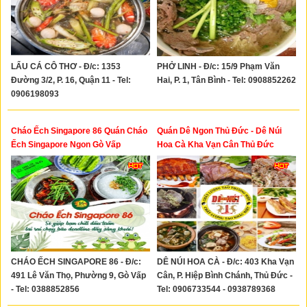
LẨU CÁ CÔ THƠ - Đ/c: 1353
PHỞ LINH - Đ/c: 15/9 Phạm Văn
Đường 3/2, P. 16, Quận 11 - Tel:
Hai, P. 1, Tân Bình - Tel: 0908852262
0906198093
Cháo Ếch Singapore 86 Quán Cháo
Quán Dê Ngon Thủ Đức - Dê Núi
Ếch Singapore Ngon Gò Vấp
Hoa Cà Kha Vạn Cân Thủ Đức
CHÁO ẾCH SINGAPORE 86 - Đ/c:
DÊ NÚI HOA CÀ - Đ/c: 403 Kha Vạn
491 Lê Văn Thọ, Phường 9, Gò Vấp
Cân, P. Hiệp Bình Chánh, Thủ Đức -
- Tel: 0388852856
Tel: 0906733544 - 0938789368