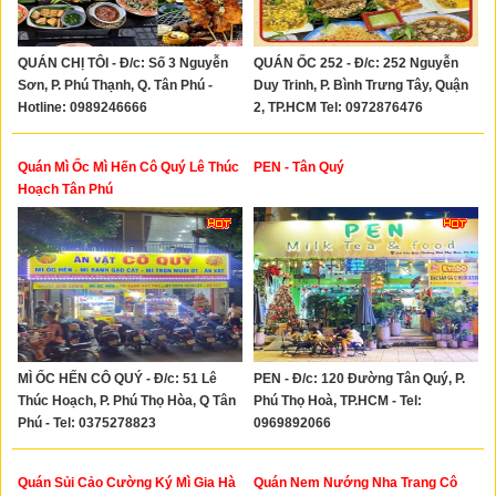
QUÁN CHỊ TÔI - Đ/c: Số 3 Nguyễn
QUÁN ỐC 252 - Đ/c: 252 Nguyễn
Sơn, P. Phú Thạnh, Q. Tân Phú -
Duy Trinh, P. Bình Trưng Tây, Quận
Hotline: 0989246666
2, TP.HCM Tel: 0972876476
Quán Mì Ốc Mì Hến Cô Quý Lê Thúc
PEN - Tân Quý
Hoạch Tân Phú
MÌ ỐC HẾN CÔ QUÝ - Đ/c: 51 Lê
PEN - Đ/c: 120 Đường Tân Quý, P.
Thúc Hoạch, P. Phú Thọ Hòa, Q Tân
Phú Thọ Hoà, TP.HCM - Tel:
Phú - Tel: 0375278823
0969892066
Quán Sủi Cảo Cường Ký Mì Gia Hà
Quán Nem Nướng Nha Trang Cô