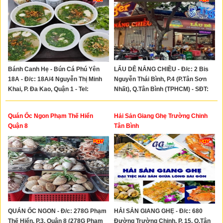
Bánh Canh Hẹ - Bún Cá Phú Yên
LẨU DÊ NẮNG CHIỀU - Đ/c: 2 Bis
18A - Đ/c: 18A/4 Nguyễn Thị Minh
Nguyễn Thái Bình, P.4 (P.Tân Sơn
Khai, P. Đa Kao, Quận 1 - Tel:
Nhất), Q.Tân Bình (TPHCM) - SĐT:
0933066262
0981927946
Quán Ốc Ngon Phạm Thế Hiển
Hải Sản Giang Ghẹ Trường Chinh
Quận 8
Tân Bình
QUÁN ỐC NGON - Đ/c: 278G Phạm
HẢI SẢN GIANG GHẸ - Đ/c: 680
Thế Hiển, P.3, Quận 8 (278G Phạm
Đường Trường Chinh, P. 15, Q.Tân