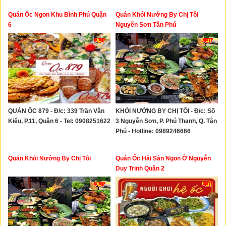
Quán Ốc Ngon Khu Bình Phú Quận
Quán Khói Nướng By Chị Tôi
6
Nguyễn Sơn Tân Phú
QUÁN ỐC 879 - Đ/c: 339 Trần Văn
KHÓI NƯỚNG BY CHỊ TÔI - Đ/c: Số
Kiểu, P.11, Quận 6 - Tel: 0908251622
3 Nguyễn Sơn, P. Phú Thạnh, Q. Tân
Phú - Hotline: 0989246666
Quán Khói Nướng By Chị Tôi
Quán Ốc Hải Sản Ngon Ở Nguyễn
Duy Trinh Quận 2