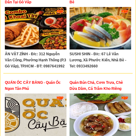
Dân Tại Gò Vấp
Bè
ĂN VẶT ZÍNH - Đ/c: 312 Nguyễn
SUSHI SHIN - Đ/c: 67 Lê Văn
Văn Công, Phường Hạnh Thông (P.3
Lương, Xã Phước Kiển, Nhà Bè -
Gò Vấp), TP.HCM - ĐT: 0987641992
Tel: 0933492660
- 0373106196
QUÁN ỐC CÂY BÀNG - Quán Ốc
Quán Bún Chả, Cơm Trưa, Chè
Ngon Tân Phú
Dừa Dầm, Cá Trắm Kho Riềng