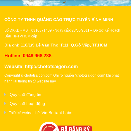
Xây Dựng
Tổng Hợp
CÔNG TY TNHH QUẢNG CÁO TRỰC TUYẾN BÌNH MINH
Số ĐKKD - MST: 0310871409 - Ngày cấp: 23/05/2011 – Do Sở Kế Hoạch
Đầu Tư-TP.HCM cấp
Địa chỉ: 118/1/9 Lê Văn Thọ, P.11, Q.Gò Vấp, TP.HCM
Hotline: 0948.968.238
Website:
http://chototsaigon.com
Copyright © chototsaigon.com Ghi rõ nguồn “chototsaigon.com” khi phát
hành lại thông tin từ website này.
Quy chế đăng tin
Quy chế hoạt động
VietBrilliant Labs
Thiết kế website bởi