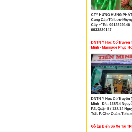
CTY HƯNG HƯNG PHÁT
Cung Cấp Túi Lưới Đựng
Cây ✅ Tel: 0912529146 -
0933830147
DNTN Y Học Cổ Truyền 
Minh - Massage Phục Hồ
Khỏe Xoa bóp
DNTN Y Học Cổ Truyền 
Minh - Đ/c: 138/14 Nguyễ
P.3, Quận 5 ( 138/14 Ng
Trãi, P. Chợ Quán, Tphcm
02839245180
Gò Ép Biển Số Xe Tại 