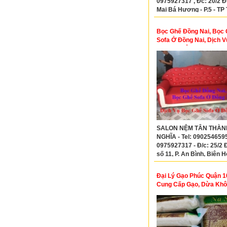
0975927317 , Đc: 20/2 
Mai Bá Hương - P.5 - TP
-Tỉnh Long An
Bọc Ghế Đồng Nai, Bọc
Sofa Ở Đồng Nai, Dịch 
Ghế Sofa Ở Đồng Nai
SALON NỆM TÂN THÀN
NGHĨA - Tel: 090254659
0975927317 - Đ/c: 25/2
số 11, P. An Bình, Biên H
Đồng Nai
Đại Lý Gạo Phúc Quận 10
Cung Cấp Gạo, Dừa Khô 