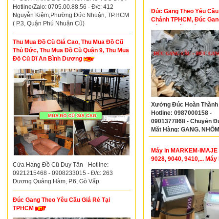
Hotline/Zalo: 0705.00.88.56 - Đ/c: 412
Đúc Gang Theo Yêu Cầu
Nguyễn Kiệm,Phường Đức Nhuận, TP.HCM
Chánh TPHCM, Đúc Gan
( P.3, Quận Phú Nhuận Cũ)
Yêu Cầu Bình Tân TPH
Thu Mua Đồ Cũ Giá Cao, Thu Mua Đồ Cũ
Thủ Đức, Thu Mua Đồ Cũ Quận 9, Thu Mua
Đồ Cũ Dĩ An Bình Dương
Xưởng Đúc Hoàn Thành
Hotline: 0987000158 -
0901377868 - Chuyên Đ
Mặt Hàng: GANG, NHÔM
ĐỒNG Theo Yêu Cầu
Máy in MARKEM-IMAJE 
9028, 9040, 9410,... Máy 
Cửa Hàng Đồ Cũ Duy Tân - Hotline:
KINGLY K58, K68…
0921215468 - 0908233015 - Đ/c: 263
Dương Quảng Hàm, P.6, Gò Vấp
Đúc Gang Theo Yêu Cầu Giá Rẻ Tại
TPHCM