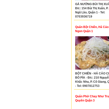
GÀ NƯỚNG BÙI THỊ XUÂ
Đ/c: 154 Bùi Thị Xuân, P
Ngũ Lão, Quận 1 - Tel:
0703936719
Quán Bột Chiên, Há Cảo
Ngon Quận 1
BỘT CHIÊN - HÁ CẢO CH
BÒ PÍA - Đ/c: 210 Nguyễ
Khắc Nhu, P. Cô Giang, 
- Tel: 0907812753
Quán Phở Chay Như Tr
Quyền Quận 3