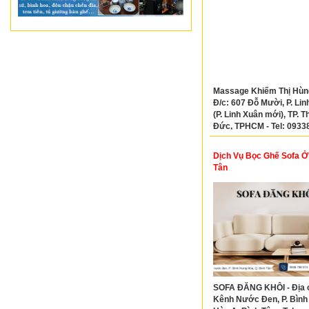
Massage Khiếm Thị Hùng
Đ/c: 607 Đỗ Mười, P. Lin
(P. Linh Xuân mới), TP. T
Đức, TPHCM - Tel: 0933
Dịch Vụ Bọc Ghế Sofa Ở
Tân
SOFA ĐĂNG KHÔI - Địa c
Kênh Nước Đen, P. Bìn