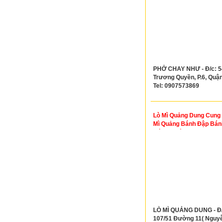
PHỞ CHAY NHƯ - Đ/c: 5
Trương Quyền, P.6, Quận
Tel: 0907573869
Lò Mì Quảng Dung Cung
Mì Quảng Bánh Đập Bán
Bánh Nướng
LÒ MÌ QUẢNG DUNG - Đ/
107/51 Đường 11( Nguy