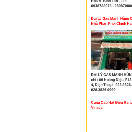
Hòa A, Bình Tân - Tel:
0938788073 - 08987080
Đại Lý Gas Mạnh Hùng 
Nhà Phân Phối Chính Hã
ĐẠI LÝ GAS MẠNH HÙNG
chỉ : 89 Hoàng Diệu, F12
4, Điện Thoại : 028.3826
028.3826.0099
Cung Cấp Hạt Điều Rang
Vinaca