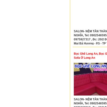
SALON- NỆM TÂN THÀ
NGHĨA, Tel: 0902546595
0975927317 , Đc: 20/2 
Mai Bá Hương - P.5 - TP
-Tỉnh Long An
Bọc Ghế Long An, Bọc 
Sofa Ở Long An
SALON- NỆM TÂN THÀ
NGHĨA, Tel: 0902546595