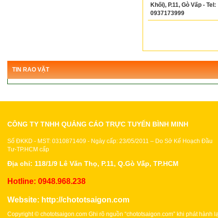
Khối), P.11, Gò Vấp - Tel:
0937173999
TIN RAO VẶT
CÔNG TY TNHH QUẢNG CÁO TRỰC TUYẾN BÌNH MINH
Số ĐKKD - MST: 0310871409 - Ngày cấp: 23/05/2011 – Do Sở Kế Hoạch Đầu
Tư-TP.HCM cấp
Địa chỉ: 118/1/9 Lê Văn Thọ, P.11, Q.Gò Vấp, TP.HCM
Hotline: 0948.968.238
Website:
http://chototsaigon.com
Copyright © chototsaigon.com Ghi rõ nguồn “chototsaigon.com” khi phát hành lạ