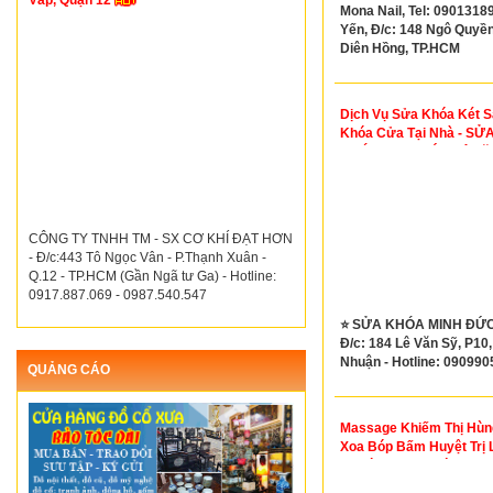
Vấp, Quận 12
Mona Nail, Tel: 0901318
Yến, Đ/c: 148 Ngô Quyền,
Diên Hồng, TP.HCM
Dịch Vụ Sửa Khóa Két S
Khóa Cửa Tại Nhà - SỬ
KHÓA MINH ĐỨC Lê Vă
Phú Nhuận
CÔNG TY TNHH TM - SX CƠ KHÍ ĐẠT HƠN
- Đ/c:443 Tô Ngọc Vân - P.Thạnh Xuân -
Q.12 - TP.HCM (Gần Ngã tư Ga) - Hotline:
0917.887.069 - 0987.540.547
⭐ SỬA KHÓA MINH ĐỨC
Đ/c: 184 Lê Văn Sỹ, P10
Nhuận - Hotline: 09099
QUẢNG CÁO
Massage Khiếm Thị Hùng
Xoa Bóp Bấm Huyệt Trị 
Uy Tín Tại Thủ Đức