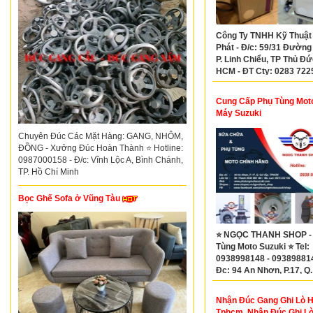
Công Ty TNHH Kỹ Thuật
Phát - Đ/c: 59/31 Đường 
P. Linh Chiểu, TP Thủ Đứ
HCM - ĐT Cty: 0283 722
Mr Thảo: 0913968634
Cung Cấp Phụ Tùng Mot
Máy Suzuki
Chuyên Đúc Các Mặt Hàng: GANG, NHÔM,
ĐỒNG - Xưởng Đúc Hoàn Thành ⭐ Hotline:
0987000158 - Đ/c: Vĩnh Lộc A, Bình Chánh,
TP. Hồ Chí Minh
Bọc Ghế Sofa ở Vũng Tàu
⭐ NGỌC THANH SHOP -
Tùng Moto Suzuki ⭐ Tel:
0938998148 - 09389881
Đc: 94 An Nhơn, P.17, Q
Vấp
Nhận Đúc Gang Ghi Lò H
Tphcm, Nhận Đúc Ghi Lò