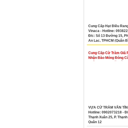
Cung Cấp Hạt Điều Rang
Vinaca - Hotline: 093822
Đ/c: Số 13 Đường 15, 
An Lạc, TPHCM (Quận B
Tân Cũ)
Cung Cấp Cừ Tràm Giá 
Nhận Đào Móng Đóng C
Nhận San Lấp Mặt Bằng
VỰA CỪ TRÀM VĂN TÍNH
Hotline: 0902073218 - Đ/
Thạnh Xuân 25, P. Thạnh
Quận 12