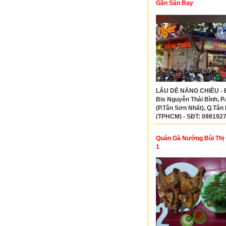
Gần Sân Bay
LẨU DÊ NẮNG CHIỀU - Đ
Bis Nguyễn Thái Bình, P.
(P.Tân Sơn Nhất), Q.Tân
(TPHCM) - SĐT: 098192
Quán Gà Nướng Bùi Thị
1