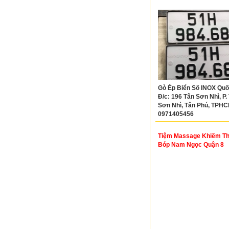
Gò Ép Biển Số INOX Quốc
Đ/c: 196 Tân Sơn Nhì, P.
Sơn Nhì, Tân Phú, TPHCM
0971405456
Tiệm Massage Khiếm Th
Bóp Nam Ngọc Quận 8