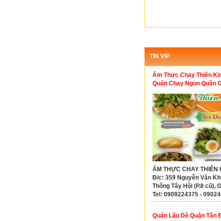
TIN VIP
Ẩm Thực Chay Thiên Ki
Quán Chay Ngon Quận 
ẨM THỰC CHAY THIÊN K
Đ/c: 359 Nguyễn Văn Khố
Thông Tây Hội (P.8 cũ), 
Tel: 0909224375 - 0902
Quán Lẩu Dê Quận Tân 