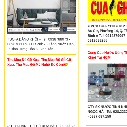
⭐ VỰA CUA YẾN ⭐ ĐC: 
Âu Cơ, Phường 14, Q. T
Bình ⭐ Tel: 0914879097 
⭐SOFA ĐĂNG KHÔI ⭐ Tel: 0938788073 -
0913699255
0898708069 ⭐ Địa chỉ: 28 Kênh Nước Đen,
P. Bình Hưng Hòa A, Bình Tân
Cung Cấp Nước Uống T
Khiết Tại HCM
Thu Mua Đồ Cổ Xưa, Thu Mua Đồ Gỗ Cổ
Xưa, Thu Mua Đồ Mỹ Nghệ Đồ Cổ
CTY SX NƯỚC TINH KH
NGỌC HÀ - Tel: 028.223
- 0937.087.159
✅ CỬA HÀNG ĐỒ CỔ XƯA BẢO TÓC DÀI ✅