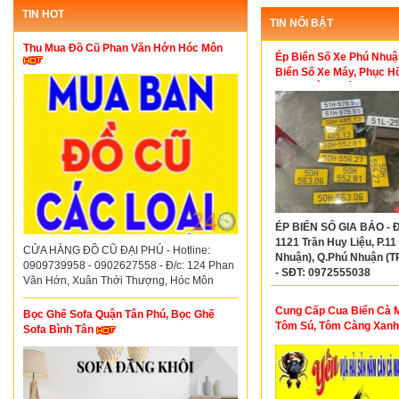
TIN HOT
TIN NỔI BẬT
Thu Mua Đồ Cũ Phan Văn Hớn Hóc Môn
Ép Biển Số Xe Phú Nhuậ
Biển Số Xe Máy, Phục Hồ
Số Cũ Bằng Máy Thủy L
ÉP BIỂN SỐ GIA BẢO - Đ
1121 Trần Huy Liệu, P.11
CỬA HÀNG ĐỒ CŨ ĐẠI PHÚ - Hotline:
Nhuận), Q.Phú Nhuận (
0909739958 - 0902627558 - Đ/c: 124 Phan
- SĐT: 0972555038
Văn Hớn, Xuân Thới Thượng, Hóc Môn
Cung Cấp Cua Biển Cà 
Bọc Ghế Sofa Quận Tân Phú, Bọc Ghế
Tôm Sú, Tôm Càng Xanh
Sofa Bình Tân
Con