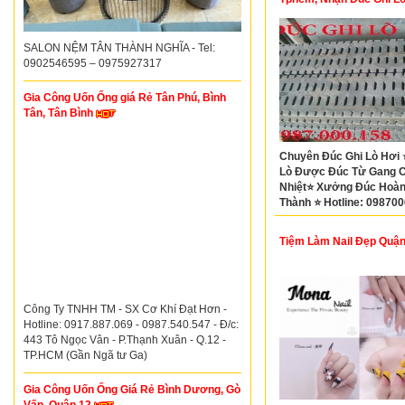
Tphcm
SALON NỆM TÂN THÀNH NGHĨA - Tel:
0902546595 – 0975927317
Gia Công Uốn Ống giá Rẻ Tân Phú, Bình
Tân, Tân Bình
Chuyên Đúc Ghi Lò Hơi 
Lò Được Đúc Từ Gang C
Nhiệt⭐ Xưởng Đúc Hoà
Thành ⭐ Hotline: 098700
Đ/c: Vĩnh Lộc A, Bình Ch
TP. Hồ Chí Minh
Tiệm Làm Nail Đẹp Quận
Công Ty TNHH TM - SX Cơ Khí Đạt Hơn -
Hotline: 0917.887.069 - 0987.540.547 - Đ/c:
443 Tô Ngọc Vân - P.Thạnh Xuân - Q.12 -
TP.HCM (Gần Ngã tư Ga)
Gia Công Uốn Ống Giá Rẻ Bình Dương, Gò