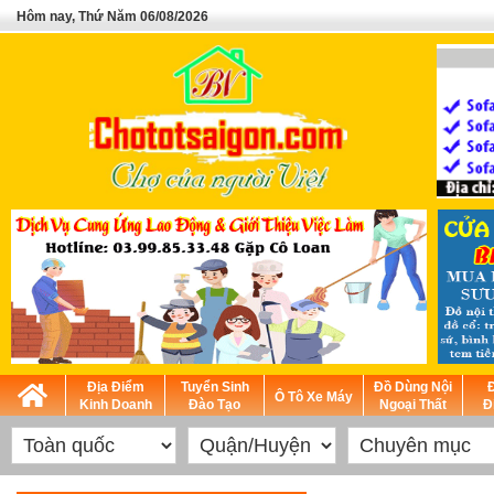
Hôm nay, Thứ Năm 06/08/2026
Địa Điểm
Tuyển Sinh
Đồ Dùng Nội
Ô Tô Xe Máy
Kinh Doanh
Đào Tạo
Ngoại Thất
Đ