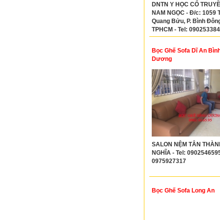
DNTN Y HỌC CỔ TRUY
NAM NGỌC - Đ/c: 1059 
Quang Bửu, P. Bình Đông
TPHCM - Tel: 09025338
Bọc Ghế Sofa Dĩ An Bìn
Dương
SALON NỆM TÂN THÀN
NGHĨA - Tel: 090254659
0975927317
Bọc Ghế Sofa Long An