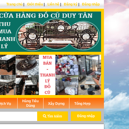
Trang chủ
|
Giới thiệu
|
Liên hệ
|
Đăng ký
|
Đăng nhập
Hàng Tiêu
ịch Vụ
Xây Dựng
Tổng Hợp
Dùng
Đăng nhập
Tìm kiếm