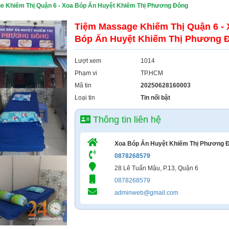
e Khiếm Thị Quận 6 - Xoa Bóp Ấn Huyệt Khiếm Thị Phương Đông
Tiệm Massage Khiếm Thị Quận 6 - 
Bóp Ấn Huyệt Khiếm Thị Phương 
Lượt xem
1014
Phạm vi
TP.HCM
Mã tin
20250628160003
Loại tin
Tin nổi bật
Thông tin liên hệ
Xoa Bóp Ấn Huyệt Khiếm Thị Phương 
0878268579
28 Lê Tuấn Mậu, P.13, Quận 6
0878268579
adminweb@gmail.com