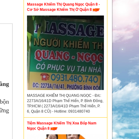
Massage Khiếm Thị Quang Ngọc Quận 8 -
Cơ Sở Massage Khiếm Thị Ở Quận 8
ằng
MASSAGE KHIẾM THỊ QUANG NGỌC - Đ/c:
 bộn
2273A/16/41D Phạm Thế Hiển, P. Bình Đông,
TP.HCM ( 2273A/16/41D Phạm Thế Hiển, P.
hững
6, Quận 8 CŨ) - Hotline: 0931480740
Tiệm Massage Khiếm Thị Xoa Bóp Nam
Ngọc Quận 8