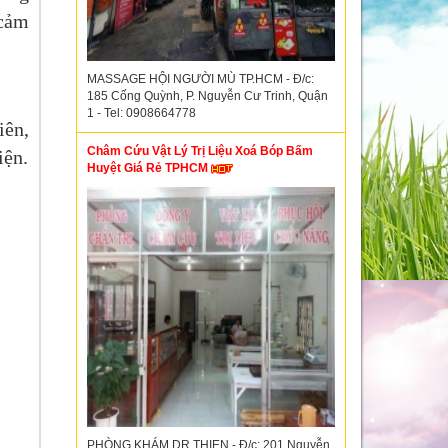
 cảm
MASSAGE HỘI NGƯỜI MÙ TP.HCM - Đ/c:
185 Cống Quỳnh, P. Nguyễn Cư Trinh, Quận
1 - Tel: 0908664778
iên,
Châm Cứu Vật Lý Trị Liệu Xoá Bóp Bấm
iện.
Huyệt Giá Rẻ TPHCM
PHÒNG KHÁM DR.THIEN - Đ/c: 201 Nguyễn