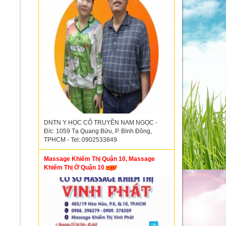
DNTN Y HỌC CỔ TRUYỀN NAM NGỌC -
Đ/c: 1059 Tạ Quang Bửu, P. Bình Đông,
TPHCM - Tel: 0902533849
Massage Khiếm Thị Quận 10, Massage
Khiếm Thị Ở Quận 10