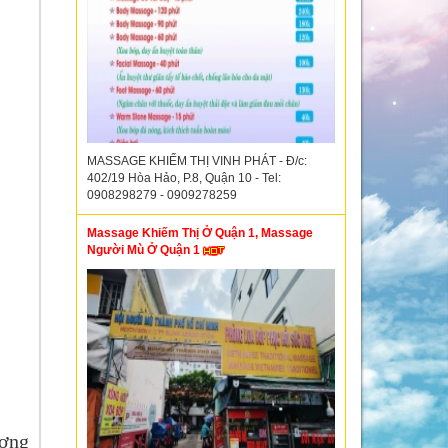
MASSAGE KHIẾM THỊ VINH PHÁT - Đ/c:
402/19 Hòa Hảo, P.8, Quận 10 - Tel:
0908298279 - 0909278259
Massage Khiếm Thị Ở Quận 1, Massage
Người Mù Ở Quận 1
ơng