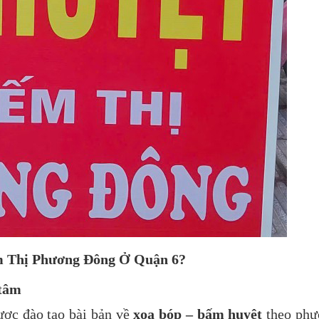
m Thị Phương Đông Ở Quận 6?
 tâm
ược đào tạo bài bản về
xoa bóp – bấm huyệt
theo phư