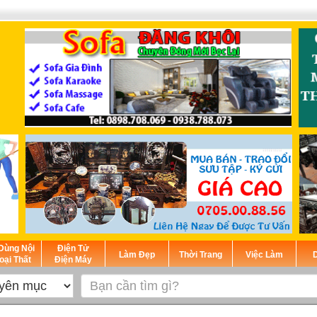
Dùng Nội
Điện Tử
Làm Đẹp
Thời Trang
Việc Làm
D
oại Thất
Điện Máy