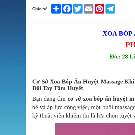
Share
Facebook
Twitter
Email
Pinterest
Telegram
Chia sẻ
XOA BÓP
P
Đ/c: 28 L
Cơ Sở Xoa Bóp Ấn Huyệt Massage Khi
Đôi Tay Tâm Huyết
Bạn đang tìm
cơ sở xoa bóp ấn huyệt m
bề và áp lực công việc, một buổi massage
kỹ thuật viên khiếm thị là lựa chọn tuyệt