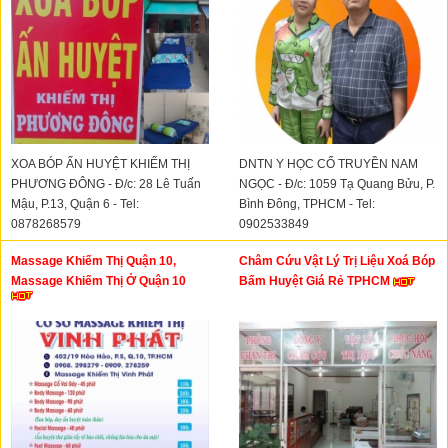
XOA BÓP ẤN HUYỆT KHIẾM THỊ
DNTN Y HỌC CỔ TRUYỀN NAM
PHƯƠNG ĐÔNG - Đ/c: 28 Lê Tuấn
NGỌC - Đ/c: 1059 Tạ Quang Bửu, P.
Mậu, P.13, Quận 6 - Tel:
Bình Đông, TPHCM - Tel:
0878268579
0902533849
Massage Khiếm Thị Quận 10,
Châm Cứu Vật Lý Trị Liệu Xoá Bóp
Massage Khiếm Thị Ở Quận 10
Bấm Huyệt Giá Rẻ TPHCM