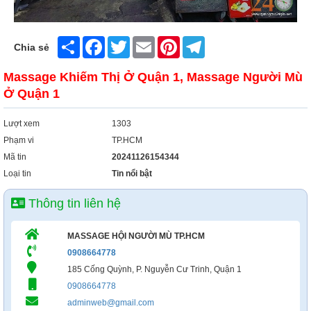
Xây Dựng
Tổng Hợp
Share
Facebook
Twitter
Email
Pinterest
Telegram
Chia sẻ
Massage Khiếm Thị Ở Quận 1, Massage Người Mù
Ở Quận 1
Lượt xem
1303
Phạm vi
TP.HCM
Mã tin
20241126154344
Loại tin
Tin nổi bật
Thông tin liên hệ
MASSAGE HỘI NGƯỜI MÙ TP.HCM
0908664778
185 Cống Quỳnh, P. Nguyễn Cư Trinh, Quận 1
0908664778
adminweb@gmail.com