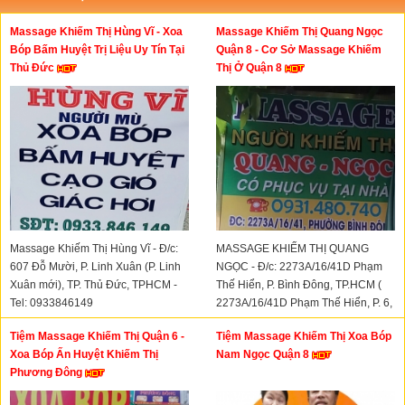
Massage Khiếm Thị Hùng Vĩ - Xoa
Massage Khiếm Thị Quang Ngọc
Bóp Bấm Huyệt Trị Liệu Uy Tín Tại
Quận 8 - Cơ Sở Massage Khiếm
Thủ Đức
Thị Ở Quận 8
Massage Khiếm Thị Hùng Vĩ - Đ/c:
MASSAGE KHIẾM THỊ QUANG
607 Đỗ Mười, P. Linh Xuân (P. Linh
NGỌC - Đ/c: 2273A/16/41D Phạm
Xuân mới), TP. Thủ Đức, TPHCM -
Thế Hiển, P. Bình Đông, TP.HCM (
Tel: 0933846149
2273A/16/41D Phạm Thế Hiển, P. 6,
Quận 8 CŨ) - Hotline: 0931480740
Tiệm Massage Khiếm Thị Quận 6 -
Tiệm Massage Khiếm Thị Xoa Bóp
Xoa Bóp Ấn Huyệt Khiếm Thị
Nam Ngọc Quận 8
Phương Đông