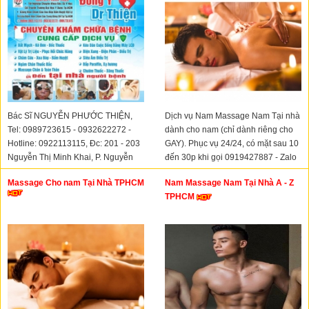
Bác Sĩ NGUYỄN PHƯỚC THIỆN,
Dịch vụ Nam Massage Nam Tại nhà
Tel: 0989723615 - 0932622272 -
dành cho nam (chỉ dành riêng cho
Hotline: 0922113115, Ðc: 201 - 203
GAY). Phục vụ 24/24, có mặt sau 10
Nguyễn Thị Minh Khai, P. Nguyễn
đến 30p khi gọi 0919427887 - Zalo
Cư Trinh, Quận 1, TPHCM.
0899898606
Massage Cho nam Tại Nhà TPHCM
Nam Massage Nam Tại Nhà A - Z
TPHCM