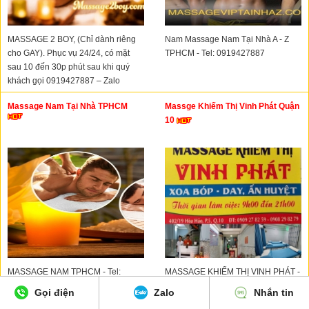
MASSAGE 2 BOY, (Chỉ dành riêng
Nam Massage Nam Tại Nhà A - Z
cho GAY). Phục vụ 24/24, có mặt
TPHCM - Tel: 0919427887
sau 10 đến 30p phút sau khi quý
khách gọi 0919427887 – Zalo
0899.898.606
Massage Nam Tại Nhà TPHCM
Massge Khiếm Thị Vinh Phát Quận
10
MASSAGE NAM TPHCM - Tel:
MASSAGE KHIẾM THỊ VINH PHÁT -
0919427887 - Đc: Hoạt động tại nội
Đ/c: 402/19 Hòa Hảo, P.8, Quận 10 -
Gọi điện
Zalo
Nhắn tin
thành Tp. HCM
Tel: 0908298279 - 0909278259