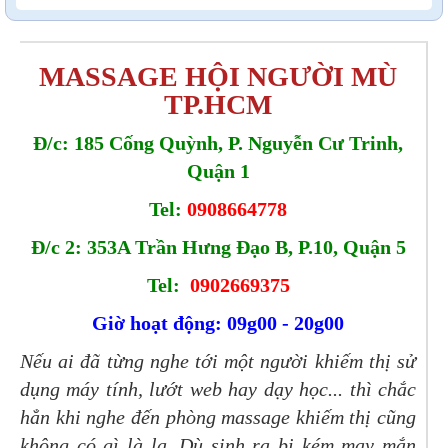
MASSAGE HỘI NGƯỜI MÙ
TP.HCM
Đ/c: 185 Cống Quỳnh, P. Nguyễn Cư Trinh,
Quận 1
Tel:
0908664778
Đ/c 2: 353A Trần Hưng Đạo B, P.10, Quận 5
Tel:
0902669375
Giờ hoạt động: 09g00 - 20g00
Nếu ai đã từng nghe tới một người khiếm thị sử
dụng máy tính, lướt web hay dạy học... thì chắc
hẳn khi nghe đến phòng massage khiếm thị cũng
không có gì là lạ. Dù sinh ra bị kém may mắn