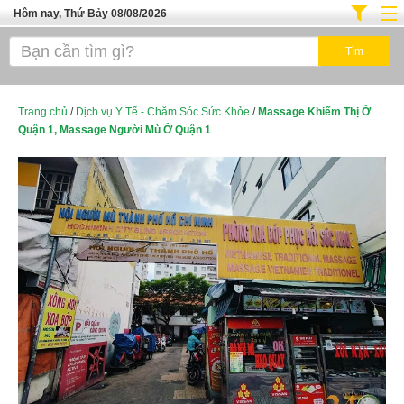
Hôm nay, Thứ Bảy 08/08/2026
Trang chủ
Địa Điểm Kinh Doanh
Tuyển Sinh Đào Tạo
Trang chủ
/
Dịch vụ Y Tế - Chăm Sóc Sức Khỏe
/
Massage Khiếm Thị Ở
Quận 1, Massage Người Mù Ở Quận 1
Ô Tô Xe Máy
Đồ Dùng Nội Ngoại Thất
Điện Tử Điện Máy
Làm Đẹp
Thời Trang
Việc Làm
Dịch Vụ
Hàng Tiêu Dùng