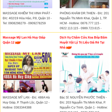
MASSAGE KHIẾM THỊ VINH PHÁT -
PHÒNG KHÁM DR.THIEN - Đ/c: 201
Đ/c: 402/19 Hòa Hảo, P.8, Quận 10 -
Nguyễn Thị Minh Khai, Quận 1, TP.
Tel: 0908298279 - 0909278259
HCM - Hotline: 0876.777.115 -
0922.113.115 - 0989.723.615 -
0932.62.22.72
Massage Mỹ Lan Hà Huy Giáp
Dịch Vụ Châm Cứu Xoa Bóp Bấm
Quận 12
Huyệt Vật Lý Trị Liệu Giá Rẻ Tại
Nhà
MASSAGE MỸ LAN - Đ/c: 488A Hà
Bác Sĩ: NGUYỄN PHƯỚC THIỆN -
Huy Giáp, P. Thạnh Lộc, Quận 12 -
Đ/c: 203 Nguyễn Thị Minh Khai, P.
Hotline: 0363344388
Nguyễn Cư Trinh, Quận 1 - Hotline: