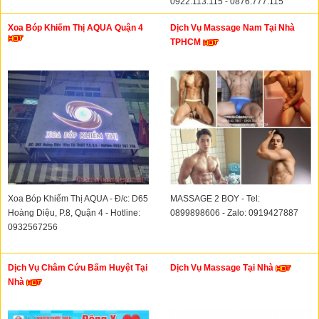
0922.113.115 - 0876.777.115
Xoa Bóp Khiếm Thị AQUA Quận 4
Dịch Vụ Massage Nam Tại Nhà
TPHCM
Xoa Bóp Khiếm Thị AQUA - Đ/c: D65
MASSAGE 2 BOY - Tel:
Hoàng Diệu, P.8, Quận 4 - Hotline:
0899898606 - Zalo: 0919427887
0932567256
Dịch Vụ Châm Cứu Bấm Huyệt Tại
Dịch Vụ Massage Tại Nhà
Nhà