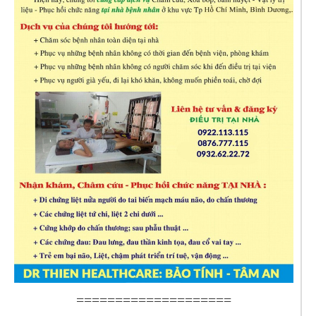
====================