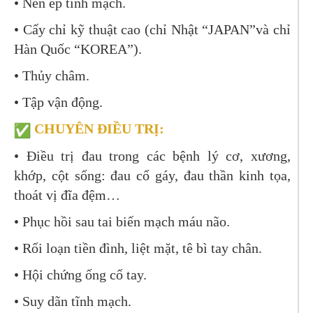
•
Nén ép tĩnh mạch.
•
Cấy chỉ kỹ thuật cao (chỉ Nhật “JAPAN”và chỉ
Hàn Quốc “KOREA”).
•
Thủy châm.
•
Tập vận động.
CHUYÊN ĐIỀU TRỊ:
•
Điều trị đau trong các bệnh lý cơ, xương,
khớp, cột sống: đau cổ gáy, đau thần kinh tọa,
thoát vị đĩa đệm…
•
Phục hồi sau tai biến mạch máu não.
•
Rối loạn tiền đình, liệt mặt, tê bì tay chân.
•
Hội chứng ống cổ tay.
•
Suy dãn tĩnh mạch.