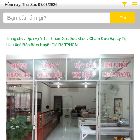
Hôm nay, Thứ Sáu 07/08/2026
Trang chủ
Địa Điểm Kinh Doanh
Tuyển Sinh Đào Tạo
Trang chủ
/
Dịch vụ Y Tế - Chăm Sóc Sức Khỏe
/
Châm Cứu Vật Lý Trị
Liệu Xoá Bóp Bấm Huyệt Giá Rẻ TPHCM
Ô Tô Xe Máy
Đồ Dùng Nội Ngoại Thất
Điện Tử Điện Máy
Làm Đẹp
Thời Trang
Việc Làm
Dịch Vụ
Hàng Tiêu Dùng