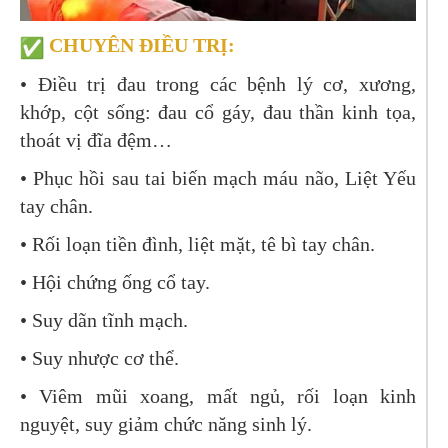
CHUYÊN ĐIỀU TRỊ:
•
Điều trị đau trong các bệnh lý cơ, xương,
khớp, cột sống: đau cổ gáy, đau thần kinh tọa,
thoát vị đĩa đệm…
•
Phục hồi sau tai biến mạch máu não, Liệt Yếu
tay chân.
•
Rối loạn tiền đình, liệt mặt, tê bì tay chân.
•
Hội chứng ống cổ tay.
•
Suy dãn tĩnh mạch.
•
Suy nhược cơ thể.
•
Viêm mũi xoang, mất ngủ, rối loạn kinh
nguyệt, suy giảm chức năng sinh lý.