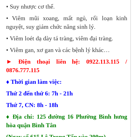
•
Suy nhược cơ thể.
•
Viêm mũi xoang, mất ngủ, rối loạn kinh
nguyệt, suy giảm chức năng sinh lý.
•
Viêm loét dạ dày tá tràng, viêm đại tràng.
•
Viêm gan, xơ gan và các bệnh lý khác…
►
Điện thoại liên hệ: 0922.113.115 /
0876.777.115
♦
Thời gian làm việc:
Thứ 2 đến thứ 6: 7h - 21h
Thứ 7, CN: 8h - 18h
♦
Địa chỉ: 125 đường 16 Phường Bình hưng
hòa quận Bình Tân
(Ngay số 615 Lê Trọng Tấn vào 200m)