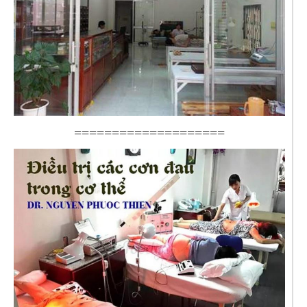
====================