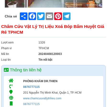
Xây Dựng
Tổng Hợp
Share
Facebook
Twitter
Email
Pinterest
Telegram
Chia sẻ
Châm Cứu Vật Lý Trị Liệu Xoá Bóp Bấm Huyệt Giá
Rẻ TPHCM
Lượt xem
1326
Phạm vi
TP.HCM
Mã tin
20240408120003
Loại tin
Tin nổi bật
Thông tin liên hệ
PHÒNG KHÁM DR.THIEN
0876777115
201 Nguyễn Thị Minh Khai, Quận 1, TP. HCM
www.chamcuuvatlytrilieu.com
0876777115