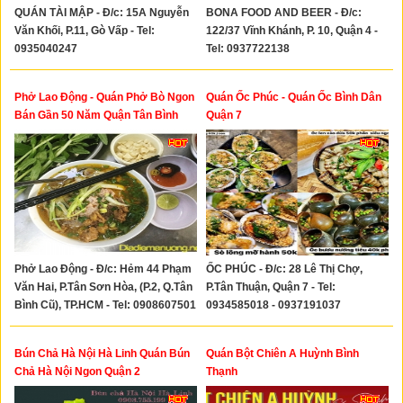
QUÁN TÀI MẬP - Đ/c: 15A Nguyễn
BONA FOOD AND BEER - Đ/c:
Văn Khối, P.11, Gò Vấp - Tel:
122/37 Vĩnh Khánh, P. 10, Quận 4 -
0935040247
Tel: 0937722138
Phở Lao Động - Quán Phở Bò Ngon
Quán Ốc Phúc - Quán Ốc Bình Dân
Bán Gần 50 Năm Quận Tân Bình
Quận 7
Phở Lao Động - Đ/c: Hẻm 44 Phạm
ỐC PHÚC - Đ/c: 28 Lê Thị Chợ,
Văn Hai, P.Tân Sơn Hòa, (P.2, Q.Tân
P.Tân Thuận, Quận 7 - Tel:
Bình Cũ), TP.HCM - Tel: 0908607501
0934585018 - 0937191037
Bún Chả Hà Nội Hà Linh Quán Bún
Quán Bột Chiên A Huỳnh Bình
Chả Hà Nội Ngon Quận 2
Thạnh