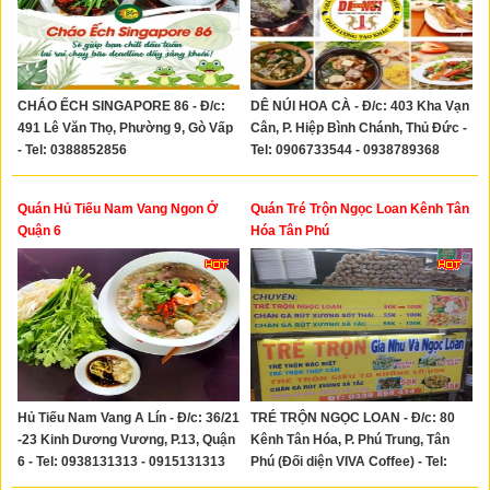
CHÁO ẾCH SINGAPORE 86 - Đ/c:
DÊ NÚI HOA CÀ - Đ/c: 403 Kha Vạn
491 Lê Văn Thọ, Phường 9, Gò Vấp
Cân, P. Hiệp Bình Chánh, Thủ Đức -
- Tel: 0388852856
Tel: 0906733544 - 0938789368
Quán Hủ Tiếu Nam Vang Ngon Ở
Quán Tré Trộn Ngọc Loan Kênh Tân
Quận 6
Hóa Tân Phú
Hủ Tiếu Nam Vang A Lín - Đ/c: 36/21
TRÉ TRỘN NGỌC LOAN - Đ/c: 80
-23 Kinh Dương Vương, P.13, Quận
Kênh Tân Hóa, P. Phú Trung, Tân
6 - Tel: 0938131313 - 0915131313
Phú (Đối diện VIVA Coffee) - Tel:
0339898414