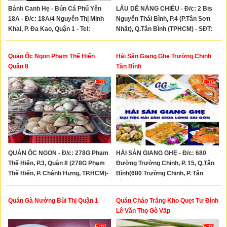
Bánh Canh Hẹ - Bún Cá Phú Yên
LẨU DÊ NẮNG CHIỀU - Đ/c: 2 Bis
18A - Đ/c: 18A/4 Nguyễn Thị Minh
Nguyễn Thái Bình, P.4 (P.Tân Sơn
Khai, P. Đa Kao, Quận 1 - Tel:
Nhất), Q.Tân Bình (TPHCM) - SĐT:
0933066262
0981927946
Quán Ốc Ngon Phạm Thế Hiển
Hải Sản Giang Ghẹ Trường Chinh
Quận 8
Tân Bình
QUÁN ỐC NGON - Đ/c: 278G Phạm
HẢI SẢN GIANG GHẸ - Đ/c: 680
Thế Hiển, P.3, Quận 8 (278G Phạm
Đường Trường Chinh, P. 15, Q.Tân
Thế Hiển, P. Chánh Hưng, TP.HCM)-
Bình(680 Trường Chinh, P. Tân
Tel: 0908850353
Bình, TP. HCM) - Hotline:
0961727179
Quán Gà Nướng Bùi Thị Quận 1
Quán Cháo Trắng Kho Quẹt Tư Đình
Lê Văn Thọ Gò Vấp