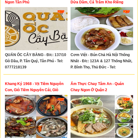
Ngon Tân Phú
Dừa Dầm, Cá Trắm Kho Riềng
QUÁN ỐC CÂY BÀNG - Đ/c: 137/10
Cơm Việt - Bún Chả Hà Nội Thống
Gò Dầu, P. Tân Quý, Tân Phú - Tel:
Nhất - Đ/c: 123A & 127 Thống Nhất,
0777218139
P. Bình Thọ, Thủ Đức - Tel:
0943720925 - 0913032474 -
0898868939- 0816681166
Khang Ký 1968 - Vịt Tiềm Nguyên
Ẩm Thực Chay Tâm An - Quán
Con, Giò Tiềm Nguyên Cái, Giò
Chay Ngon Ở Quận 2
Tiềm Khô, Gà Hấp Muối Hongkong,
Lẫu Xí Quách, Bao Tử Hầm Tiêu