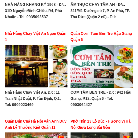
NHÀ HÀNG KHANG KÝ 1968 - Đ/c:
ẨM THỰC CHAY TÂM AN - Đ/c:
31D Nguyễn Đình Chiểu, P.4, Phú
311/M1 Đường số 7, P. An Phú, TP.
Nhuận - Tel: 0935093537
Thủ Đức (Quận 2 cũ) - Tel:
0708336801
Nhà Hàng Chay Việt An Ngon Quận
Quán Cơm Tấm Bến Tre Hậu Giang
1
Quận 6
Nhà Hàng Chay Việt An, Đ/c: 11
CƠM TẤM BẾN TRE - Đ/c: 942 Hậu
Trần Nhật Duật, P. Tân Định, Q.1,
Giang, P.12, Quận 6 - Tel:
Tel: 0909023469
0903064427
Quán Bún Chả Hà Nội Vân Anh Duy
Phở Thìn 13 Lò Đúc - Hương Vị Hà
Anh Lý Thường Kiệt Quận 11
Nội Giữa Lòng Sài Gòn