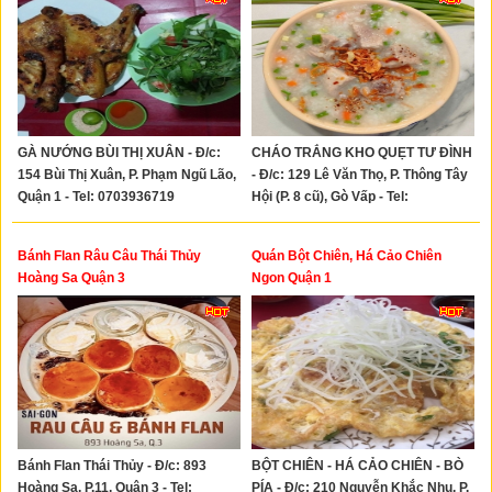
GÀ NƯỚNG BÙI THỊ XUÂN - Đ/c:
CHÁO TRẮNG KHO QUẸT TƯ ĐÌNH
154 Bùi Thị Xuân, P. Phạm Ngũ Lão,
- Đ/c: 129 Lê Văn Thọ, P. Thông Tây
Quận 1 - Tel: 0703936719
Hội (P. 8 cũ), Gò Vấp - Tel:
0929332680
Bánh Flan Râu Câu Thái Thủy
Quán Bột Chiên, Há Cảo Chiên
Hoàng Sa Quận 3
Ngon Quận 1
Bánh Flan Thái Thủy - Đ/c: 893
BỘT CHIÊN - HÁ CẢO CHIÊN - BÒ
Hoàng Sa, P.11, Quận 3 - Tel:
PÍA - Đ/c: 210 Nguyễn Khắc Nhu, P.