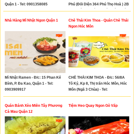
Quận 1 - Tel: 0901358085
Phú (Đối Diện 364 Phú Thọ Hoà ) 2B
Đinh Liệt, P. Phú Thọ Hòa, Tân Phú (
2B Đinh Liệt, P. Phú Thọ Hòa,
Nhà Hàng Mì Nhật Ngon Quận 1
Chè Thái Kim Thoa - Quán Chè Thái
TP.HCM)- Tel: 0931415459
Ngon Hóc Môn
Mì Nhật Ramen - Đ/c: 15 Phan Kế
CHÈ THÁI KIM THOA - Đ/c: 56/8A
Bính, P. Đa Kao, Quận 1 - Tel:
Tô Ký, Kp 8, Thị trấn Hóc Môn, Hóc
0903909917
Môn (Ngã 3 Chùa) - Tel:
0336789889
Quán Bánh Xèo Miền Tây Phương
Tiệm Heo Quay Ngon Gò Vấp
Cà Mau Quận 12