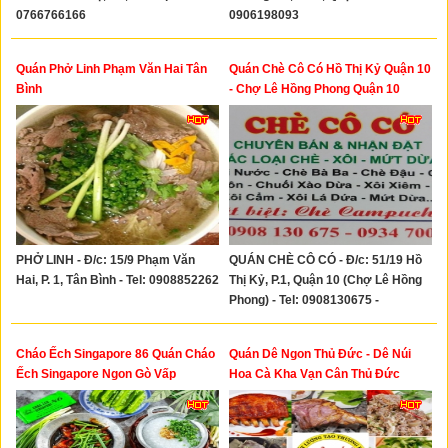
0766766166
0906198093
Quán Phở Linh Phạm Văn Hai Tân
Quán Chè Cô Có Hồ Thị Kỷ Quận 10
Bình
- Chợ Lê Hồng Phong Quận 10
PHỞ LINH - Đ/c: 15/9 Phạm Văn
QUÁN CHÈ CÔ CÓ - Đ/c: 51/19 Hồ
Hai, P. 1, Tân Bình - Tel: 0908852262
Thị Kỷ, P.1, Quận 10 (Chợ Lê Hồng
Phong) - Tel: 0908130675 -
0934700237
Cháo Ếch Singapore 86 Quán Cháo
Quán Dê Ngon Thủ Đức - Dê Núi
Ếch Singapore Ngon Gò Vấp
Hoa Cà Kha Vạn Cân Thủ Đức