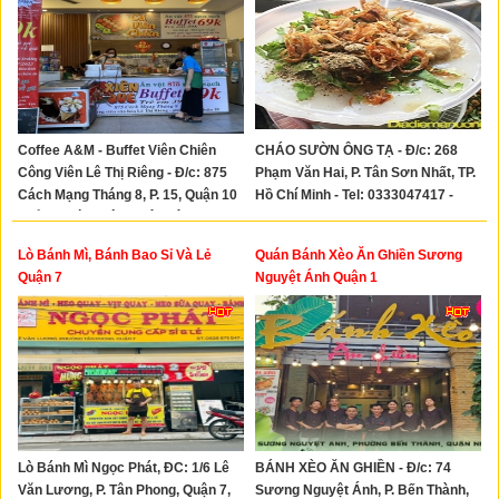
Coffee A&M - Buffet Viên Chiên
CHÁO SƯỜN ÔNG TẠ - Đ/c: 268
Công Viên Lê Thị Riêng - Đ/c: 875
Phạm Văn Hai, P. Tân Sơn Nhất, TP.
Cách Mạng Tháng 8, P. 15, Quận 10
Hồ Chí Minh - Tel: 0333047417 -
(Cổng Chính Công Viên Lê Thị
0939003022
Riêng) - Tel: 0908400469
Lò Bánh Mì, Bánh Bao Sỉ Và Lẻ
Quán Bánh Xèo Ăn Ghiền Sương
Quận 7
Nguyệt Ánh Quận 1
Lò Bánh Mì Ngọc Phát, ĐC: 1/6 Lê
BÁNH XÈO ĂN GHIỀN - Đ/c: 74
Văn Lương, P. Tân Phong, Quận 7,
Sương Nguyệt Ánh, P. Bến Thành,