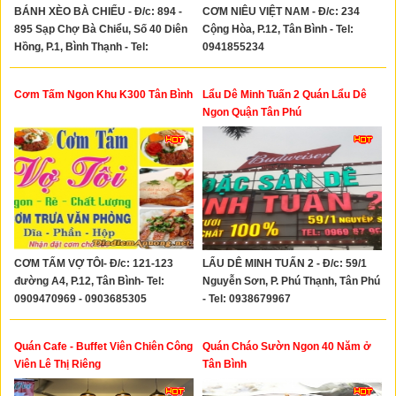
BÁNH XÈO BÀ CHIỂU - Đ/c: 894 -
CƠM NIÊU VIỆT NAM - Đ/c: 234
895 Sạp Chợ Bà Chiểu, Số 40 Diên
Cộng Hòa, P.12, Tân Bình - Tel:
Hồng, P.1, Bình Thạnh - Tel:
0941855234
0908077655
Cơm Tấm Ngon Khu K300 Tân Bình
Lẩu Dê Minh Tuấn 2 Quán Lẩu Dê
Ngon Quận Tân Phú
CƠM TẤM VỢ TÔI- Đ/c: 121-123
LẨU DÊ MINH TUẤN 2 - Đ/c: 59/1
đường A4, P.12, Tân Bình- Tel:
Nguyễn Sơn, P. Phú Thạnh, Tân Phú
0909470969 - 0903685305
- Tel: 0938679967
Quán Cafe - Buffet Viên Chiên Công
Quán Cháo Sườn Ngon 40 Năm ở
Viên Lê Thị Riêng
Tân Bình