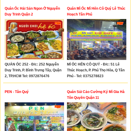
Quán Ốc Hải Sản Ngon Ở Nguyễn
Quán Mì Ốc Mì Hến Cô Quý Lê Thúc
Duy Trinh Quận 2
Hoạch Tân Phú
QUÁN ỐC 252 - Đ/c: 252 Nguyễn
MÌ ỐC HẾN CÔ QUÝ - Đ/c: 51 Lê
Duy Trinh, P. Bình Trưng Tây, Quận
Thúc Hoạch, P. Phú Thọ Hòa, Q Tân
2, TP.HCM Tel: 0972876476
Phú - Tel: 0375278823
PEN - Tân Quý
Quán Sủi Cảo Cường Ký Mì Gia Hà
Tôn Quyền Quận 11