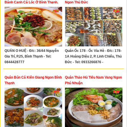
Bánh Canh Cá Lóc Ở Bình Thạnh.
Ngon Thủ Đức
QUÁN O HUỆ - Đ/c: 36/44 Nguyễn
Quán Ốc 178 - Ốc Vỉa Hè - Đ/c: 178-
Gia Trí, P.25, Bình Thạnh - Tel:
1A Hoàng Diệu 2, P. Linh Chiểu, Thủ
0844428777
Đức - Tel: 0933266876 -
0909902728
Quán Bún Cá Kiên Giang Ngon Bình
Quán Thảo Hủ Tiếu Nam Vang Ngon
Thạnh
Phú Nhuận