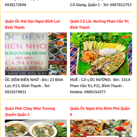
0938172656
Cô Giang, Quận 1 - Tel: 0907812753
Quán Ốc Hải Sản Ngon Bình Lợi
Quán Cá Lóc Nướng Phan Văn Trị
Bình Thạnh
Bình Thạnh
ỐC ĐÊM BIỂN NHỚ - Đ/c: 23 Bình
HUẾ - CÁ LÓC NƯỚNG - Đ/c: 331A
Lợi, P.13, Bình Thạnh - Tel:
Phan Văn Trị, P11, Bình Thạnh -
0915579831
Hotline: 0985154377
Quán Phở Chay Như Trương
Quán Ốc Ngon Khu Bình Phú Quận
Quyền Quận 3
6