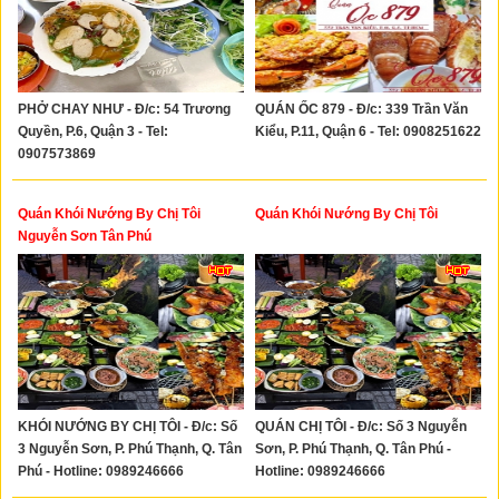
PHỞ CHAY NHƯ - Đ/c: 54 Trương
QUÁN ỐC 879 - Đ/c: 339 Trần Văn
Quyền, P.6, Quận 3 - Tel:
Kiểu, P.11, Quận 6 - Tel: 0908251622
0907573869
Quán Khói Nướng By Chị Tôi
Quán Khói Nướng By Chị Tôi
Nguyễn Sơn Tân Phú
KHÓI NƯỚNG BY CHỊ TÔI - Đ/c: Số
QUÁN CHỊ TÔI - Đ/c: Số 3 Nguyễn
3 Nguyễn Sơn, P. Phú Thạnh, Q. Tân
Sơn, P. Phú Thạnh, Q. Tân Phú -
Phú - Hotline: 0989246666
Hotline: 0989246666