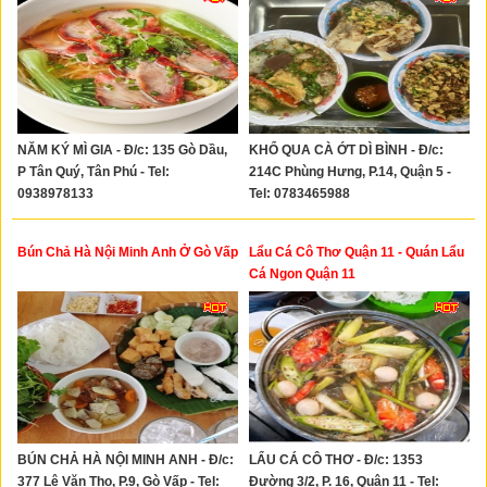
NĂM KÝ MÌ GIA - Đ/c: 135 Gò Dầu,
KHỔ QUA CÀ ỚT DÌ BÌNH - Đ/c:
P Tân Quý, Tân Phú - Tel:
214C Phùng Hưng, P.14, Quận 5 -
0938978133
Tel: 0783465988
Bún Chả Hà Nội Minh Anh Ở Gò Vấp
Lẩu Cá Cô Thơ Quận 11 - Quán Lẩu
Cá Ngon Quận 11
BÚN CHẢ HÀ NỘI MINH ANH - Đ/c:
LẨU CÁ CÔ THƠ - Đ/c: 1353
377 Lê Văn Thọ, P.9, Gò Vấp - Tel:
Đường 3/2, P. 16, Quận 11 - Tel: