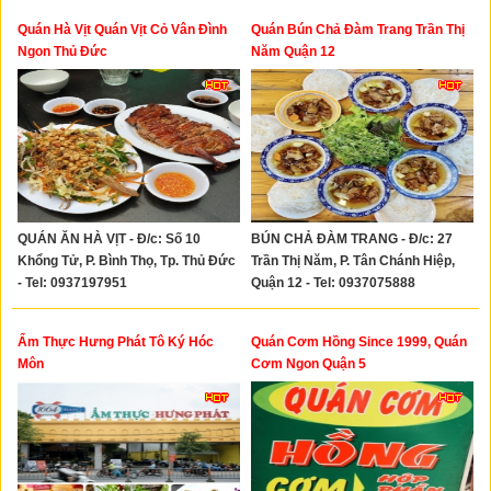
Quán Hà Vịt Quán Vịt Cỏ Vân Đình
Quán Bún Chả Đàm Trang Trần Thị
Ngon Thủ Đức
Năm Quận 12
QUÁN ĂN HÀ VỊT - Đ/c: Số 10
BÚN CHẢ ĐÀM TRANG - Đ/c: 27
Khổng Tử, P. Bình Thọ, Tp. Thủ Đức
Trần Thị Năm, P. Tân Chánh Hiệp,
- Tel: 0937197951
Quận 12 - Tel: 0937075888
Ẩm Thực Hưng Phát Tô Ký Hóc
Quán Cơm Hồng Since 1999, Quán
Môn
Cơm Ngon Quận 5