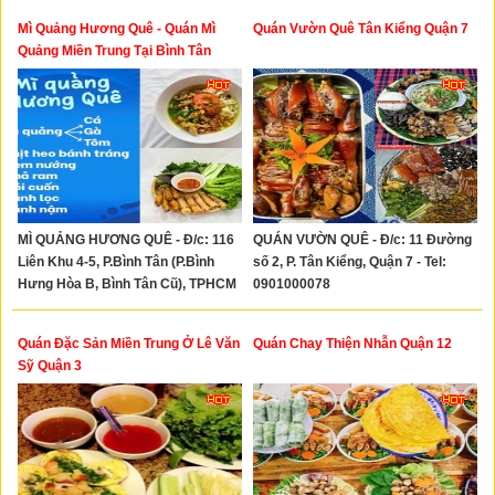
Mì Quảng Hương Quê - Quán Mì
Quán Vườn Quê Tân Kiểng Quận 7
Quảng Miền Trung Tại Bình Tân
MÌ QUẢNG HƯƠNG QUÊ - Đ/c: 116
QUÁN VƯỜN QUÊ - Đ/c: 11 Đường
Liên Khu 4-5, P.Bình Tân (P.Bình
số 2, P. Tân Kiểng, Quận 7 - Tel:
Hưng Hòa B, Bình Tân Cũ), TPHCM
0901000078
- Tel: 0969937797
Quán Đặc Sản Miền Trung Ở Lê Văn
Quán Chay Thiện Nhẫn Quận 12
Sỹ Quận 3