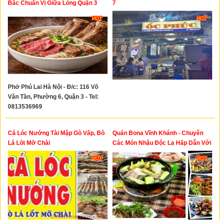
Bắc Chuẩn Vị Giữa Lòng Quận 3
7
Phở Phú Lai Hà Nội - Đ/c: 116 Võ
Văn Tần, Phường 6, Quận 3 - Tel:
0813536969
Cá Lóc Nướng Tài Mập Gò Vấp, Bò
Quán Bona Vĩnh Khánh - Chuyên
Lá Lốt Mỡ Chài
Các Món Nhậu Độc Lạ Hấp Dẫn Với
Đa Dạng Thực Đơn Giá Cả Phải
Chăng