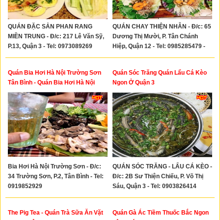
QUÁN ĐẶC SẢN PHAN RANG
QUÁN CHAY THIỆN NHẪN - Đ/c: 65
MIỀN TRUNG - Đ/c: 217 Lê Văn Sỹ,
Dương Thị Mười, P. Tân Chánh
P.13, Quận 3 - Tel: 0973089269
Hiệp, Quận 12 - Tel: 0985285479 -
0971342622
Quán Bia Hơi Hà Nội Trường Sơn
Quán Sóc Trăng Quán Lẩu Cá Kèo
Tân Bình - Quán Bia Hơi Hà Nội
Ngon Ở Quận 3
Ngon Khu Sân Bay Tân Sơn Nhất
Bia Hơi Hà Nội Trường Sơn - Đ/c:
QUÁN SÓC TRĂNG - LẨU CÁ KÈO -
34 Trường Sơn, P.2, Tân Bình - Tel:
Đ/c: 2B Sư Thiện Chiếu, P. Võ Thị
0919852929
Sáu, Quận 3 - Tel: 0903826414
The Pig Tea - Quán Trà Sữa Ăn Vặt
Quán Gà Ác Tiềm Thuốc Bắc Ngon