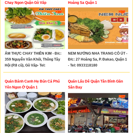
Xây Dựng
Chay Ngon Quận Gò Vấp
Hoàng Sa Quận 1
Tổng Hợp
ẨM THỰC CHAY THIÊN KIM - Đ/c:
NEM NƯỚNG NHA TRANG CÔ ÚT -
359 Nguyễn Văn Khối, Thông Tây
Đ/c: 27 Hoàng Sa, P. Đakao, Quận 1
Hội (P.8 cũ), Gò Vấp- Tel:
- Tel: 0933118180
0909224375 - 0902485055
Quán Bánh Canh Hẹ Bún Cá Phú
Quán Lẩu Dê Quận Tân Bình Gần
Yên Ngon Ở Quận 1
Sân Bay