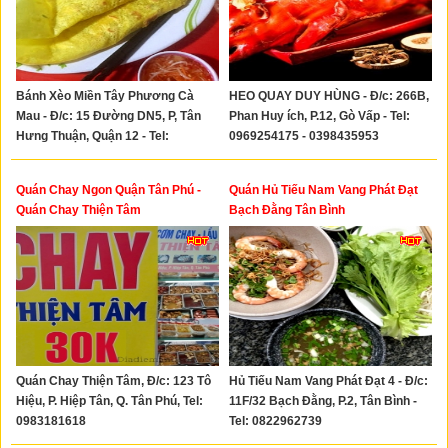
Bánh Xèo Miền Tây Phương Cà
HEO QUAY DUY HÙNG - Đ/c: 266B,
Mau - Đ/c: 15 Đường DN5, P, Tân
Phan Huy ích, P.12, Gò Vấp - Tel:
Hưng Thuận, Quận 12 - Tel:
0969254175 - 0398435953
0859300146
Quán Chay Ngon Quận Tân Phú -
Quán Hủ Tiếu Nam Vang Phát Đạt
Quán Chay Thiện Tâm
Bạch Đằng Tân Bình
Quán Chay Thiện Tâm, Đ/c: 123 Tô
Hủ Tiếu Nam Vang Phát Đạt 4 - Đ/c:
Hiệu, P. Hiệp Tân, Q. Tân Phú, Tel:
11F/32 Bạch Đằng, P.2, Tân Bình -
0983181618
Tel: 0822962739