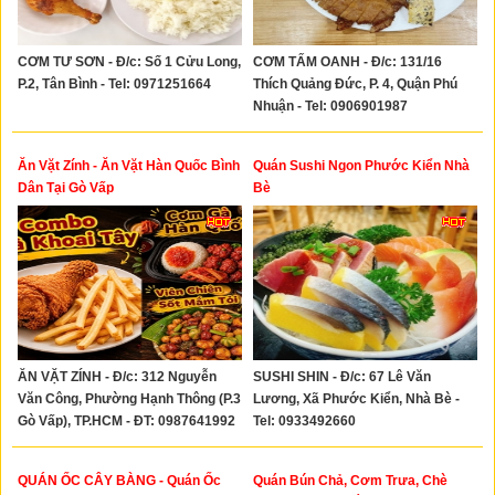
CƠM TƯ SƠN - Đ/c: Số 1 Cửu Long,
CƠM TẤM OANH - Đ/c: 131/16
P.2, Tân Bình - Tel: 0971251664
Thích Quảng Đức, P. 4, Quận Phú
Nhuận - Tel: 0906901987
Ăn Vặt Zính - Ăn Vặt Hàn Quốc Bình
Quán Sushi Ngon Phước Kiển Nhà
Dân Tại Gò Vấp
Bè
ĂN VẶT ZÍNH - Đ/c: 312 Nguyễn
SUSHI SHIN - Đ/c: 67 Lê Văn
Văn Công, Phường Hạnh Thông (P.3
Lương, Xã Phước Kiển, Nhà Bè -
Gò Vấp), TP.HCM - ĐT: 0987641992
Tel: 0933492660
- 0373106196
QUÁN ỐC CÂY BÀNG - Quán Ốc
Quán Bún Chả, Cơm Trưa, Chè