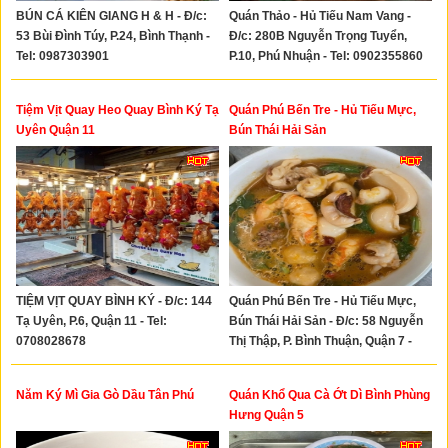
BÚN CÁ KIÊN GIANG H & H - Đ/c:
Quán Thảo - Hủ Tiếu Nam Vang -
53 Bùi Đình Túy, P.24, Bình Thạnh -
Đ/c: 280B Nguyễn Trọng Tuyển,
Tel: 0987303901
P.10, Phú Nhuận - Tel: 0902355860
Tiệm Vịt Quay Heo Quay Bình Ký Tạ
Quán Phú Bến Tre - Hủ Tiếu Mực,
Uyên Quận 11
Bún Thái Hải Sản
TIỆM VỊT QUAY BÌNH KÝ - Đ/c: 144
Quán Phú Bến Tre - Hủ Tiếu Mực,
Tạ Uyên, P.6, Quận 11 - Tel:
Bún Thái Hải Sản - Đ/c: 58 Nguyễn
0708028678
Thị Thập, P. Bình Thuận, Quận 7 -
Tel: 0907399062
Năm Ký Mì Gia Gò Dầu Tân Phú
Quán Khổ Qua Cà Ớt Dì Bình Phùng
Hưng Quận 5