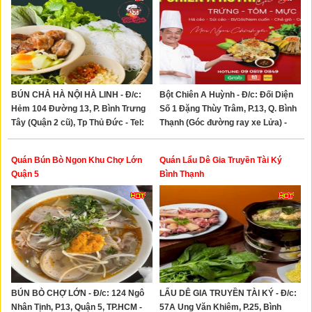
BÚN CHẢ HÀ NỘI HÀ LINH - Đ/c:
Bột Chiên A Huỳnh - Đ/c: Đối Diện
Hẻm 104 Đường 13, P. Bình Trưng
Số 1 Đặng Thùy Trâm, P.13, Q. Bình
Tây (Quận 2 cũ), Tp Thủ Đức - Tel:
Thạnh (Góc đường ray xe Lửa) -
0903755199 - 0942919933
Tel: 0903050713 - 0908190849
Quán Bún Bò Ngon Khu Chợ Lớn
Quán Lẩu Dê Gia Truyền Tài Ký
Quận 5
Bình Thạnh
BÚN BÒ CHỢ LỚN - Đ/c: 124 Ngô
LẨU DÊ GIA TRUYỀN TÀI KÝ - Đ/c:
Nhân Tịnh, P13, Quận 5, TP.HCM -
57A Ung Văn Khiêm, P.25, Bình