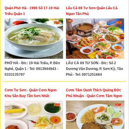
Quán Phở Hà - 1990 Số 17-19 Hải
Lẩu Cá 69 Tư Sơn Quán Lẩu Cá
Triều Quận 1
Ngon Tân Phú
PHỞ HÀ - Đ/c: 19 Hải Triều, P. Bến
LẨU CÁ 69 TƯ SƠN - Đ/c: Số 2
Nghé, Quận 1 - Tel: 0913944943 -
Dương Văn Dương, P. Sơn Kỳ, Tân
0333135797
Phú - Tel: 0971251664
Cơm Tư Sơn - Quán Cơm Ngon
Cơm Tấm Oanh Thích Quảng Đức
Khu Sân Bay Tân Sơn Nhất
Phú Nhuận - Quán Cơm Tấm Ngon
Quận Phú Nhuận