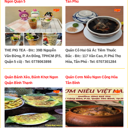
Ngon Quận 5
Tân Phú
THE PIG TEA - Đ/c: 39B Nguyễn
Quán Cô Hai Gà Ác Tiềm Thuốc
Văn Đừng, P. An Đông, TPHCM (P.5,
Bắc - Đ/c: 117 Văn Cao, P. Phú Thọ
Quận 5 cũ) - Tel: 0778063898
Hòa, Tân Phú - Tel: 0707301284
Quán Bánh Xèo, Bánh Khọt Ngon
Quán Cơm Niêu Ngon Cộng Hòa
Quận Bình Thạnh
Tân Bình