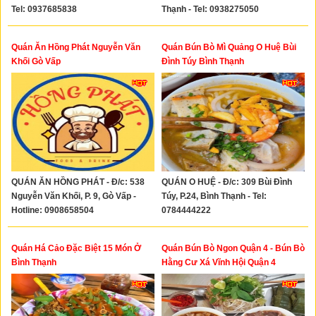
Tel: 0937685838
Thạnh - Tel: 0938275050
Quán Ăn Hồng Phát Nguyễn Văn
Quán Bún Bò Mì Quảng O Huệ Bùi
Khối Gò Vấp
Đình Túy Bình Thạnh
QUÁN ĂN HỒNG PHÁT - Đ/c: 538
QUÁN O HUỆ - Đ/c: 309 Bùi Đình
Nguyễn Văn Khối, P. 9, Gò Vấp -
Túy, P.24, Bình Thạnh - Tel:
Hotline: 0908658504
0784444222
Quán Há Cảo Đặc Biệt 15 Món Ở
Quán Bún Bò Ngon Quận 4 - Bún Bò
Bình Thạnh
Hằng Cư Xá Vĩnh Hội Quận 4