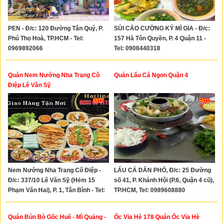
PEN - Đ/c: 120 Đường Tân Quý, P.
SỦI CẢO CƯỜNG KÝ MÌ GIA - Đ/c:
Phú Thọ Hoà, TP.HCM - Tel:
157 Hà Tôn Quyền, P. 4 Quận 11 -
0969892066
Tel: 0908440318
Quán Nem Nướng Nha Trang Cô
Quán Lẩu Cá Ngon Quận 4
Điệp Lê Văn Sỹ
Nem Nướng Nha Trang Cô Điệp -
LẨU CÁ DÂN PHỐ, Đ/c: 25 Đường
Đ/c: 337/10 Lê Văn Sỹ (Hẻm 15
số 41, P. Khánh Hội (P.6, Quận 4 cũ),
Phạm Văn Hai), P. 1, Tân Bình - Tel:
TP.HCM, Tel: 0989608880
0933225367
Quán Bún Bò Gốc Huế - Mì Quảng -
Ốc Vỉa Hè 178 Quán Ốc Vỉa Hè