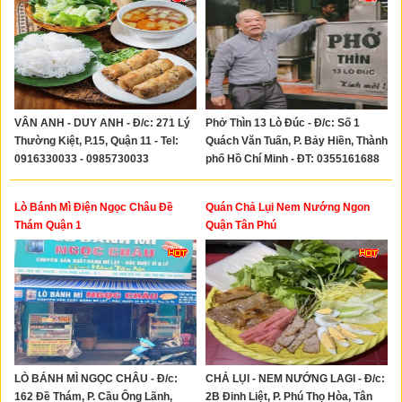
VÂN ANH - DUY ANH - Đ/c: 271 Lý
Phở Thìn 13 Lò Đúc - Đ/c: Số 1
Thường Kiệt, P.15, Quận 11 - Tel:
Quách Văn Tuấn, P. Bảy Hiền, Thành
0916330033 - 0985730033
phố Hồ Chí Minh - ĐT: 0355161688
Lò Bánh Mì Điện Ngọc Châu Đề
Quán Chả Lụi Nem Nướng Ngon
Thám Quận 1
Quận Tân Phú
LÒ BÁNH MÌ NGỌC CHÂU - Đ/c:
CHẢ LỤI - NEM NƯỚNG LAGI - Đ/c:
162 Đề Thám, P. Cầu Ông Lãnh,
2B Đinh Liệt, P. Phú Thọ Hòa, Tân