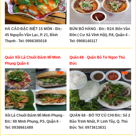
HÁ CẢO ĐẶC BIỆT 15 MÓN - Đ/c:
BÚN BÒ HẰNG - Đ/c: R2A Bến Vân
45 Nguyễn Văn Lạc, P. 21, Bình
Đồn ( Cư Xá Vĩnh Hội), P.8, Quận 4 -
Thạnh - Tel: 0906385018
Tel: 0908140117
Quán Xôi Lá Chuối Bánh Mì Minh
Quán 68 - Quán Bò Tơ Ngon Thủ
Phụng Quận 6
Đức
Xôi Lá Chuối Bánh Mì Minh Phụng -
QUÁN 68 - BÒ TƠ CỦ CHI Đ/c: Số 2
Đ/c: 88 Minh Phụng, P.5, Quận 6 -
Đào Trinh Nhất, P. Linh Tây, Q. Thủ
Tel: 0938661489
Đức Tel: 0973613831