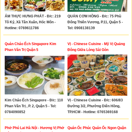
ẨM THỰC HƯNG PHÁT - Đ/c: 219
QUÁN CƠM HỒNG - Đ/c: 75 Phù
Tô Ký, Xã Tân Xuân, Hóc Môn -
Đổng Thiên Vương, P.11, Quận 5 -
Hotline: 0769611786
Tel: 0908138139
Quán Cháo Ếch Singapore Kim
VỊ - Chinese Cuisine - Mỹ Vị Quảng
Phan Văn Trị Quận 5
Đông Giữa Lòng Sài Gòn
Kim Cháo Ếch Singapore - Đ/c: 110
VỊ - Chinese Cuisine - Đ/c: 606/83
Phan Văn Trị , P. 2, Quận 5 - Tel:
Đường 3/2, Phường Diên Hồng,
0784090852
TP.HCM - Hotline: 0765369168
Phở Phú Lai Hà Nội - Hương Vị Phở
Quán Ốc Phúc Quán Ốc Ngon Quận