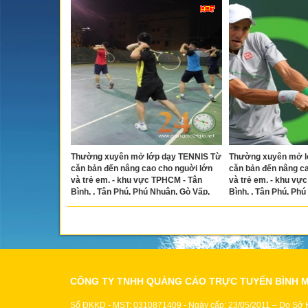
Thường xuyên mở lớp dạy TENNIS Từ
Thường xuyên mở l
căn bản đến nâng cao cho nguời lớn
căn bản đến nâng ca
và trẻ em. - khu vực TPHCM - Tân
và trẻ em. - khu vự
Bình, , Tân Phú, Phú Nhuận, Gò Vấp,
Bình, , Tân Phú, Ph
Bình Thạnh, Quận 1, 2, 3, 4, 7, 11, 12
Bình Thạnh, Quận 1, 2
CÔNG TY TNHH QUẢNG CÁO TRỰC TUYẾN BÌNH 
Số ĐKKD - MST: 0310871409 - Ngày cấp: 23/05/2011 – Do Sở