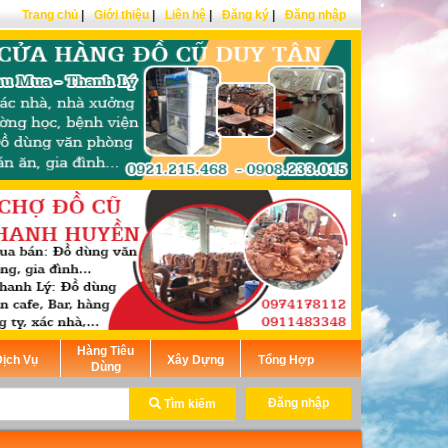
Trang chủ
|
Giới thiệu
|
Liên hệ
|
Đăng ký
|
Đăng nhập
Hàng Tiêu
ịch Vụ
Xây Dựng
Tổng Hợp
Dùng
Đăng nhập
Tìm kiếm