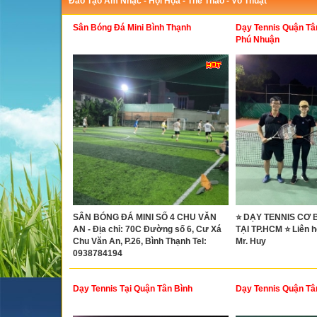
Đào Tạo Âm Nhạc - Hội Họa - Thể Thao - Võ Thuật
Sân Bóng Đá Mini Bình Thạnh
Dạy Tennis Quận Tân
Phú Nhuận
SÂN BÓNG ĐÁ MINI SỐ 4 CHU VĂN
⭐ DẠY TENNIS CƠ 
AN - Địa chỉ: 70C Đường số 6, Cư Xá
TẠI TP.HCM ⭐ Liên h
Chu Văn An, P.26, Bình Thạnh Tel:
Mr. Huy
0938784194
Dạy Tennis Tại Quận Tân Bình
Dạy Tennis Quận Tâ