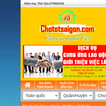
Hôm nay, Thứ Sáu 07/08/2026
Địa Điểm
Tuyển Sinh
Đồ 
Ô Tô Xe Máy
Kinh Doanh
Đào Tạo
Ng