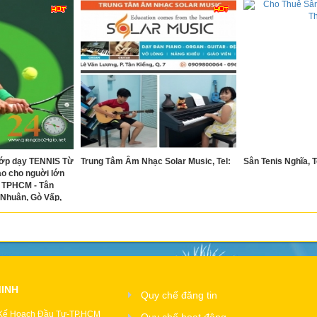
ớp dạy TENNIS Từ
Trung Tâm Âm Nhạc Solar Music, Tel:
Sân Tenis Nghĩa, T
o cho nguời lớn
c TPHCM - Tân
ú Nhuận, Gò Vấp,
, 3, 4, 7, 11, 12
MINH
Quy chế đăng tin
 Kế Hoạch Đầu Tư-TP.HCM