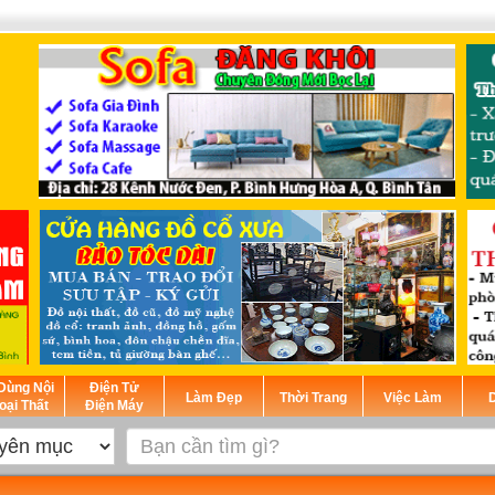
Dùng Nội
Điện Tử
Làm Đẹp
Thời Trang
Việc Làm
D
oại Thất
Điện Máy