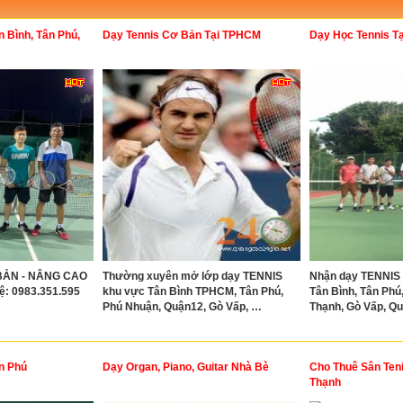
 Bình, Tân Phú,
Dạy Tennis Cơ Bản Tại TPHCM
Dạy Học Tennis T
BẢN - NÂNG CAO
Thường xuyên mở lớp dạy TENNIS
Nhận dạy TENNIS
ệ: 0983.351.595
khu vực Tân Bình TPHCM, Tân Phú,
Tân Bình, Tân Phú
Phú Nhuận, Quận12, Gò Vấp, …
Thạnh, Gò Vấp, Quận
n Phú
Dạy Organ, Piano, Guitar Nhà Bè
Cho Thuê Sân Teni
Thạnh