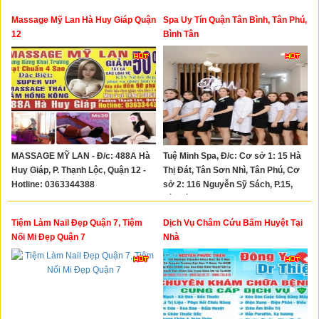
0932.62.22.72
Massage Mỹ Lan Hà Huy Giáp Quận
Spa Uy Tín Quận Tân Bình, Tân Phú,
12
Bình Tân
MASSAGE MỸ LAN - Đ/c: 488A Hà
Tuệ Minh Spa, Đ/c: Cơ sở 1: 15 Hà
Huy Giáp, P. Thạnh Lộc, Quận 12 -
Thị Đát, Tân Sơn Nhì, Tân Phú, Cơ
Hotline: 0363344388
sở 2: 116 Nguyễn Sỹ Sách, P.15,
Tân Bình - Tel: 02866847171 -
02866846161
Tiệm Làm Nail Đẹp Quận 7, Tiệm
Dịch Vụ Châm Cứu Bấm Huyệt Tại
Nối Mi Đẹp Quận 7
Nhà