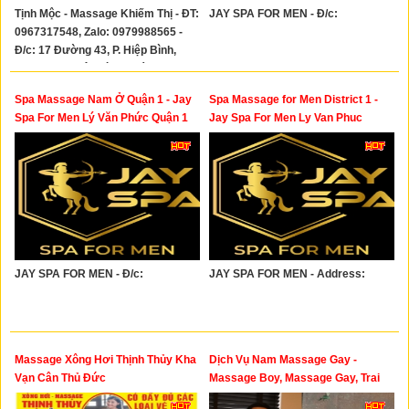
Tịnh Mộc - Massage Khiếm Thị - ĐT:
JAY SPA FOR MEN - Đ/c:
0967317548, Zalo: 0979988565 -
Đ/c: 17 Đường 43, P. Hiệp Bình,
TP.HCM (P. Hiệp Bình Chánh, TP.
Thủ Đức cũ)
Spa Massage Nam Ở Quận 1 - Jay
Spa Massage for Men District 1 -
Spa For Men Lý Văn Phức Quận 1
Jay Spa For Men Ly Van Phuc
District 1
JAY SPA FOR MEN - Đ/c:
JAY SPA FOR MEN - Address:
Massage Xông Hơi Thịnh Thủy Kha
Dịch Vụ Nam Massage Gay -
Vạn Cân Thủ Đức
Massage Boy, Massage Gay, Trai
Bao, Trai Gọi, Trai Ngành, Call Boy