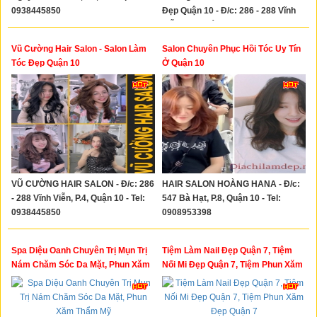
0938445850
Đẹp Quận 10 - Đ/c: 286 - 288 Vĩnh
Viễn, P.4, Quận 10 - Tel: 0938445850
Vũ Cường Hair Salon - Salon Làm
Salon Chuyên Phục Hồi Tóc Uy Tín
Tóc Đẹp Quận 10
Ở Quận 10
VŨ CƯỜNG HAIR SALON - Đ/c: 286
HAIR SALON HOÀNG HANA - Đ/c:
- 288 Vĩnh Viễn, P.4, Quận 10 - Tel:
547 Bà Hạt, P.8, Quận 10 - Tel:
0938445850
0908953398
Spa Diệu Oanh Chuyên Trị Mụn Trị
Tiệm Làm Nail Đẹp Quận 7, Tiệm
Nám Chăm Sóc Da Mặt, Phun Xăm
Nối Mi Đẹp Quận 7, Tiệm Phun Xăm
Thẩm Mỹ
Đẹp Quận 7