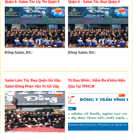
Quận 5- Salon Tóc Uy Tín Quận 5
Quận 5 - Salon Tóc Đẹp Quận 5
Đồng Salon, Đ/c:
Đồng Salon, Đ/c:
Salon Làm Tóc Đẹp Quận Gò Vấp -
Trị Đau Nhức, Viêm Đa Khớp Hiệu
Salon Đồng Phan Văn Trị Gò Vấp
Qủa Tại TPHCM