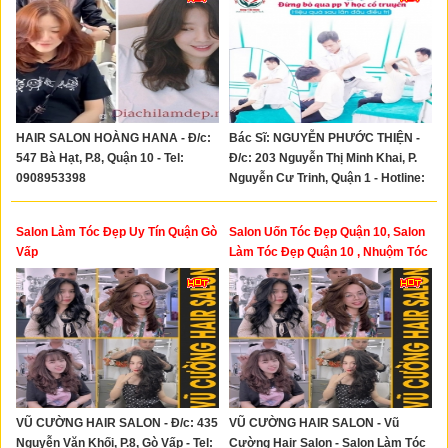
HAIR SALON HOÀNG HANA - Đ/c:
Bác Sĩ: NGUYỄN PHƯỚC THIỆN -
547 Bà Hạt, P.8, Quận 10 - Tel:
Đ/c: 203 Nguyễn Thị Minh Khai, P.
0908953398
Nguyễn Cư Trinh, Quận 1 - Hotline:
0922.113.115 - 0876.777.115
Salon Làm Tóc Đẹp Uy Tín Quận Gò
Salon Uốn Tóc Đẹp Quận 10, Salon
Vấp
Làm Tóc Đẹp Quận 10 , Nhuộm Tóc
Đẹp Quận 10
VŨ CƯỜNG HAIR SALON - Đ/c: 435
VŨ CƯỜNG HAIR SALON - Vũ
Nguyễn Văn Khối, P.8, Gò Vấp - Tel:
Cường Hair Salon - Salon Làm Tóc