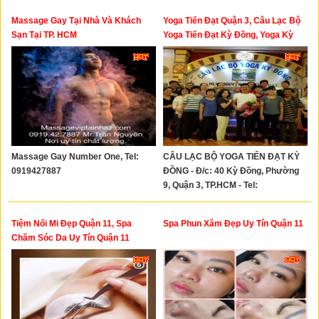
Massage Gay Tại Nhà Và Khách
Yoga Tiến Đạt Quận 3, Câu Lạc Bộ
Sạn Tại TP. HCM
Yoga Tiến Đạt Kỳ Đồng, Yoga Kỳ
Đồng Quận 3
Massage Gay Number One, Tel:
CÂU LẠC BỘ YOGA TIẾN ĐẠT KỲ
0919427887
ĐỒNG - Đ/c: 40 Kỳ Đồng, Phường
9, Quận 3, TP.HCM - Tel:
0939232526
Tiệm Nối Mi Đẹp Quận 11, Spa
Spa Phun Xăm Đẹp Uy Tín Quận 11
Chăm Sóc Da Uy Tín Quận 11