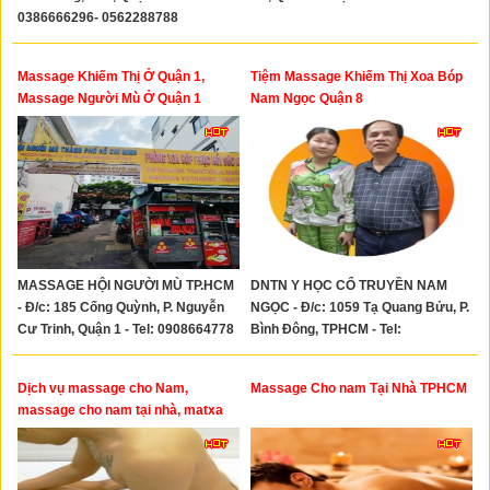
0386666296- 0562288788
Massage Khiếm Thị Ở Quận 1,
Tiệm Massage Khiếm Thị Xoa Bóp
Massage Người Mù Ở Quận 1
Nam Ngọc Quận 8
MASSAGE HỘI NGƯỜI MÙ TP.HCM
DNTN Y HỌC CỔ TRUYỀN NAM
- Đ/c: 185 Cống Quỳnh, P. Nguyễn
NGỌC - Đ/c: 1059 Tạ Quang Bửu, P.
Cư Trinh, Quận 1 - Tel: 0908664778
Bình Đông, TPHCM - Tel:
0902533849
Dịch vụ massage cho Nam,
Massage Cho nam Tại Nhà TPHCM
massage cho nam tại nhà, matxa
cho nam tại nhà