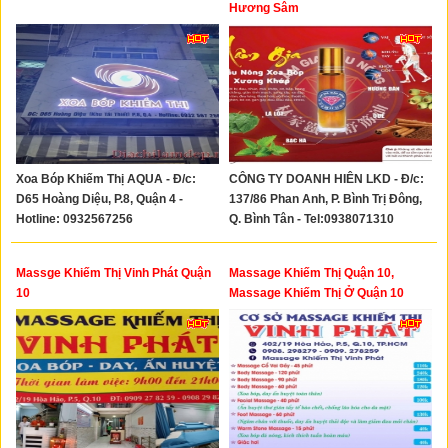
Hương Sâm
Xoa Bóp Khiếm Thị AQUA - Đ/c:
CÔNG TY DOANH HIÊN LKD - Đ/c:
D65 Hoàng Diệu, P.8, Quận 4 -
137/86 Phan Anh, P. Bình Trị Đông,
Hotline: 0932567256
Q. Bình Tân - Tel:0938071310
Massge Khiếm Thị Vinh Phát Quận
Massage Khiếm Thị Quận 10,
10
Massage Khiếm Thị Ở Quận 10