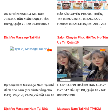
AN NHIÊN NAILS & MI - Đ/c:
Bác Sĩ NGUYỄN PHƯỚC THIỆN,
793/35A Trần Xuân Soạn, P. Tân
Tel: 0989723615 - 0932622272 -
Hưng, Quận 7 - Tel: 0939190027
Hotline: 0922113115, Ðc: 201 - 203
Nguyễn Thị Minh Khai, P. Nguyễn
Cư Trinh, Quận 1, TPHCM.
Dịch Vụ Massage Tại Nhà
Salon Chuyên Phục Hồi Tóc Hư Tổn
Uy Tín Quận 10
Dịch vụ Nam Massage Nam Tại nhà
HAIR SALON HOÀNG HANA - Đ/c:
dành cho nam (chỉ dành riêng cho
Đ/c: 547 Bà Hạt, P.8, Quận 10 - Tel:
GAY). Phục vụ 24/24, có mặt sau 10
0908953398
đến 30p khi gọi 0919427887 - Zalo
0899898606
Dịch Vụ Massage Nam Tại Nhà
Massage Nam Tại Nhà TPHCM