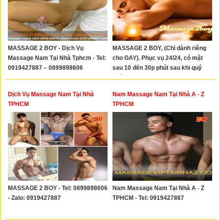
MASSAGE 2 BOY - Dịch Vụ
MASSAGE 2 BOY, (Chỉ dành riêng
Massage Nam Tại Nhà Tphcm - Tel:
cho GAY). Phục vụ 24/24, có mặt
0919427887 – 0899898606
sau 10 đến 30p phút sau khi quý
khách gọi 0919427887 – Zalo
0899.898.606
Dịch Vụ Massage Nam Tại Nhà
Nam Massage Nam Tại Nhà A - Z
TPHCM
TPHCM
MASSAGE 2 BOY - Tel: 0899898606
Nam Massage Nam Tại Nhà A - Z
- Zalo: 0919427887
TPHCM - Tel: 0919427887