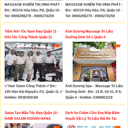
MASSAGE KHIẾM THỊ VINH PHÁT -
MASSAGE KHIẾM THỊ VINH PHÁT -
Đ/c: 402/19 Hòa Hảo, P.8, Quận 10 -
Đ/c: 402/19 Hòa Hảo, P.8, Quận 10 -
Tel: 0908298279 - 0909278259
Tel: 0908298279 - 0909278259
Tiệm Hớt Tóc Nam Đẹp Quận 11 -
Ánh Dương Massage Trị Liệu
Hớt Tóc Công Thành Quận 11
Dưỡng Sinh Số 1 Quận 4
✅ Hair Salon Công Thành ✅ Đ/c:
Ánh Dương Spa – Massage Trị Liệu
245 Hàn Hải Nguyên, P.2, Quận 11 ✅
Dưỡng Sinh - Đ/c: 15 Đ. Số 41, P. 6,
Hotline: 0938359168
Quận 4 - Hotline: 0388861119
Salon Tạo Mẫu Tóc Đẹp Quận 10 -
Dịch Vụ Châm Cứu Xoa Bóp Bấm
HAIR SALON HOÀNG HANA
Huyệt Vật Lý Trị Liệu Giá Rẻ Tại
Nhà