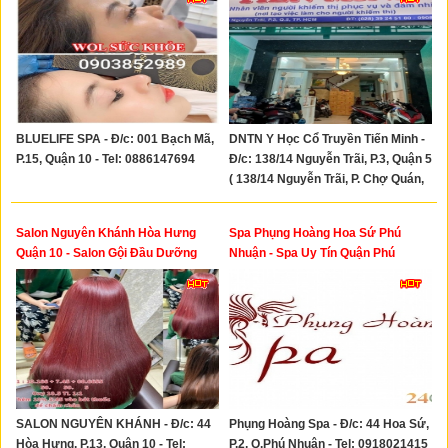
BLUELIFE SPA - Đ/c: 001 Bạch Mã,
DNTN Y Học Cổ Truyền Tiến Minh -
P.15, Quận 10 - Tel: 0886147694
Đ/c: 138/14 Nguyễn Trãi, P.3, Quận 5
( 138/14 Nguyễn Trãi, P. Chợ Quán,
Tphcm) -Tel: 02839245180
Salon Nguyên Khánh Hòa Hưng
Spa Phụng Hoàng Hoa Sứ Phú
Quận 10 - Salon Gội Đầu Dưỡng
Nhuận - Spa Uy Tín Quận Phú
Sinh Hòa Hưng Quận 10
Nhuận
SALON NGUYÊN KHÁNH - Đ/c: 44
Phụng Hoàng Spa - Đ/c: 44 Hoa Sứ,
Hòa Hưng, P.13, Quận 10 - Tel:
P.2, Q.Phú Nhuận - Tel: 0918021415