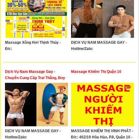
Massage Xông Hơi Thịnh Thủy -
DỊCH VỤ NAM MASSAGE GAY -
Đ/c:
Hotline/Zalo:
Dịch Vụ Nam Massage Gay -
Massage Khiếm Thị Quận 10
Chuyên Cung Cấp Trai Thẳng, Boy
Gym, Hotboy Vip, Model Phục Vụ
Tại Nhà Hoặc Khách Sạn, Trai Gọi,
Trai Gọi Sài Gòn, Trai Bao Sài Gòn,
Trai Đi Khách, Boy Đi Nhanh
DỊCH VỤ NAM MASSAGE GAY -
MASSAGE KHIẾM THỊ VINH PHÁT -
Hotline/Zalo:
Đ/c: 402/19 Hòa Hảo, P.8, Quận 10 -