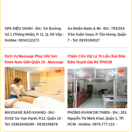
SPA DIỆU OANH - Đ/c: 5A Đường
An Nhiên Nails & Mi - Đ/c: 793/35A
Số 1 (Thống Nhất), P. 11, Q. Gò Vấp -
Trần Xuân Soạn, P. Tân Hưng, Quận
Hotline: 0934122273
7 - Tel: 0939190027
Dịch Vụ Massage Phục Hồi Sức
Châm Cứu Vật Lý Trị Liệu Xoá Bóp
Khỏe Nam Giới Quận 10 - Massege
Bấm Huyệt Giá Rẻ TPHCM
Bảo Khang Sư Vạn Hạnh Quận 10
MASSAGE BẢO KHANG - Đ/c:
PHÒNG KHÁM DR.THIEN - Đ/c: 201
433/2 Sư Vạn Hạnh, P.12, Quận 10 -
Nguyễn Thị Minh Khai, Quận 1, TP.
Tel: 02862649289 - 0938109878
HCM - Hotline: 0876.777.115 -
0922.113.115 - 0989.723.615 -