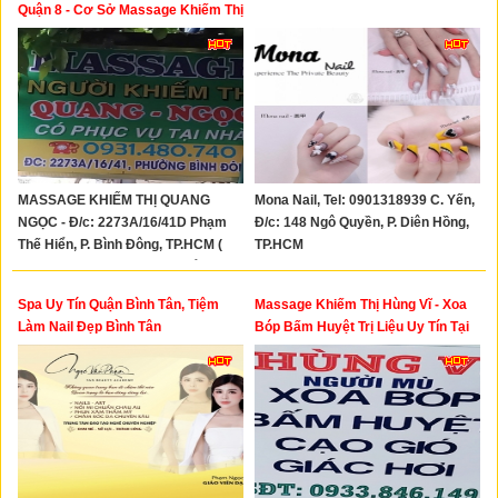
Xây Dựng
Quận 8 - Cơ Sở Massage Khiếm Thị
Ở Quận 8
Tổng Hợp
MASSAGE KHIẾM THỊ QUANG
Mona Nail, Tel: 0901318939 C. Yến,
NGỌC - Đ/c: 2273A/16/41D Phạm
Đ/c: 148 Ngô Quyền, P. Diên Hồng,
Thế Hiển, P. Bình Đông, TP.HCM (
TP.HCM
2273A/16/41D Phạm Thế Hiển, P. 6,
Quận 8 CŨ) - Hotline: 0931480740
Spa Uy Tín Quận Bình Tân, Tiệm
Massage Khiếm Thị Hùng Vĩ - Xoa
Làm Nail Đẹp Bình Tân
Bóp Bấm Huyệt Trị Liệu Uy Tín Tại
Thủ Đức