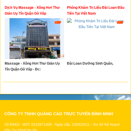
Dịch Vụ Massage - Xông Hơi Thư
Phòng Khám Trị Liệu Đài Loan Đầu
Giản Uy Tín Quận Gò Vấp
Tiên Tại Việt Nam
Massage - Xông Hơi Thư Giản Uy
Đài Loan Dưỡng Sinh Quán,
Tín Quận Gò Vấp - Đc:
CÔNG TY TNHH QUẢNG CÁO TRỰC TUYẾN BÌNH MINH
Số ĐKKD - MST: 0310871409 - Ngày cấp: 23/05/2011 – Do Sở Kế Hoạch
Đầu Tư-TP.HCM cấp