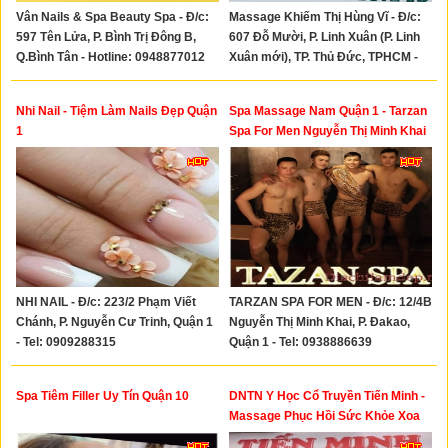
Vân Nails & Spa Beauty Spa - Đ/c:
Massage Khiếm Thị Hùng Vĩ - Đ/c:
597 Tên Lửa, P. Bình Trị Đông B,
607 Đỗ Mười, P. Linh Xuân (P. Linh
Q.Bình Tân - Hotline: 0948877012
Xuân mới), TP. Thủ Đức, TPHCM -
Tel: 0933846149
Nhi Nail - Tiệm Làm Nails Đẹp Quận
Spa Massage Nam Quận 1 - Tarzan
1
Spa For Men Nguyễn Thị Minh Khai
Quận 1
NHI NAIL - Đ/c: 223/2 Phạm Viết
TARZAN SPA FOR MEN - Đ/c: 12/4B
Chánh, P. Nguyễn Cư Trinh, Quận 1
Nguyễn Thị Minh Khai, P. Đakao,
- Tel: 0909288315
Quận 1 - Tel: 0938886639
Spa Tiêm Filler Uy Tín Quận 10
DNTN Y Học Cổ Truyền Tiến Minh -
Massage Phục Hồi Sức Khỏe Xoa
bóp