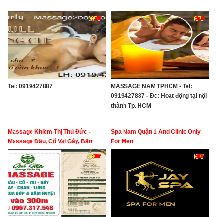
Tel: 0919427887
MASSAGE NAM TPHCM - Tel:
0919427887 - Đc: Hoạt động tại nội
thành Tp. HCM
Massage Khiếm Thị Thủ Đức -
Spa Nam Quận 1 And Clinic Only
Massage Đầu, Cổ Vai Gáy, Bấm
For Men
Huyệt Thư Giãn