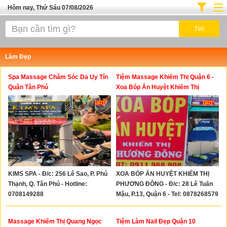
Hôm nay, Thứ Sáu 07/08/2026
Trang chủ
Địa Điểm Kinh Doanh
Làm Đẹp
Tuyển Sinh Đào Tạo
Spa Massage Chăm Sóc Da Uy Tín
Tiệm Massage Khiếm Thị Quận 6 -
Ô Tô Xe Máy
Quận Tân Phú
Xoa Bóp Ấn Huyệt Khiếm Thị
Phương Đông
Đồ Dùng Nội Ngoại Thất
Điện Tử Điện Máy
Làm Đẹp
Thời Trang
KIMS SPA - Đ/c: 256 Lê Sao, P. Phú
XOA BÓP ẤN HUYỆT KHIẾM THỊ
Việc Làm
Thạnh, Q. Tân Phú - Hotline:
PHƯƠNG ĐÔNG - Đ/c: 28 Lê Tuấn
Dịch Vụ
0708149288
Mậu, P.13, Quận 6 - Tel: 0878268579
Hàng Tiêu Dùng
Massage Khiếm Thị Quang Ngọc
Tiệm Làm Nail Đẹp Quận 10