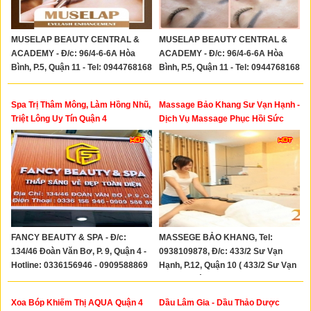
MUSELAP BEAUTY CENTRAL &
MUSELAP BEAUTY CENTRAL &
ACADEMY - Đ/c: 96/4-6-6A Hòa
ACADEMY - Đ/c: 96/4-6-6A Hòa
Bình, P.5, Quận 11 - Tel: 0944768168
Bình, P.5, Quận 11 - Tel: 0944768168
- 0903871104
- 0903871104
Spa Trị Thâm Mông, Làm Hồng Nhũ,
Massage Bảo Khang Sư Vạn Hạnh -
Triệt Lông Uy Tín Quận 4
Dịch Vụ Massage Phục Hồi Sức
Khỏe Nam Giới Quận 10
FANCY BEAUTY & SPA - Đ/c:
MASSEGE BẢO KHANG, Tel:
134/46 Đoàn Văn Bơ, P. 9, Quận 4 -
0938109878, Đ/c: 433/2 Sư Vạn
Hotline: 0336156946 - 0909588869
Hạnh, P.12, Quận 10 ( 433/2 Sư Vạn
Hạnh, P. Hòa Hưng, TP.HCM)
Xoa Bóp Khiếm Thị AQUA Quận 4
Dầu Lâm Gia - Dầu Thảo Dược