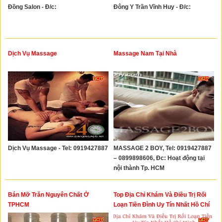
Đồng Salon - Đ/c:
Đông Y Trần Vĩnh Huy - Đ/c:
Dịch Vụ Massage
Massage Nam Tại Nhà
Dịch Vụ Massage - Tel: 0919427887
MASSAGE 2 BOY, Tel: 0919427887
– 0899898606, Đc: Hoạt động tại
nội thành Tp. HCM
Bán Mỡ Trăn Nguyên Chất Ở
Top Địa Chỉ Khám Và Điều Trị Rối
TPHCM
Loạn Tiền Đình Uy Tín Nhất Hồ Chí
Minh