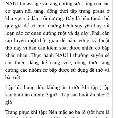
NAULI massage và tăng cường sức sống của các
cơ quan nội tạng, đồng thời tập trung prana ở
khu vực có đám rối dương. Đây là liều thuốc bổ
quý giá để trị mọi chứng bệnh suy yếu hay rối
loạn các cơ quan đường ruột và dạ dày .Phải cần
tập luyện một thời gian để nắm vững kỹ thuật
thở này vì bạn cần kiểm soát được nhiều cơ bắp
khác nhau .Thực hành NAULI thường xuyên sẽ
cải thiện đáng kể dáng vóc, đồng thời tăng
cường các nhóm cơ bắp được sử dụng để thở và
bài tiết
Tập lúc bụng đói, không ăn trước khi tập (Tập
sau buổi ăn chính: 3 giờ . Tập sau buổi ăn nhẹ: 2
giờ
Trang phục khi tập: Nên mặc áo ba lỗ (tốt hơn là