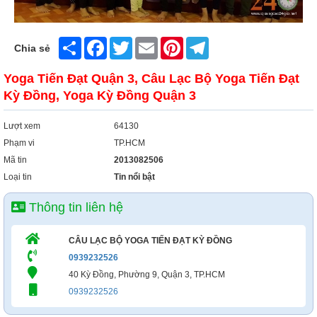
Xây Dựng
Tổng Hợp
Share
Facebook
Twitter
Email
Pinterest
Telegram
Chia sẻ
Yoga Tiến Đạt Quận 3, Câu Lạc Bộ Yoga Tiến Đạt
Kỳ Đồng, Yoga Kỳ Đồng Quận 3
Lượt xem
64130
Phạm vi
TP.HCM
Mã tin
2013082506
Loại tin
Tin nổi bật
Thông tin liên hệ
CÂU LẠC BỘ YOGA TIẾN ĐẠT KỲ ĐỒNG
0939232526
40 Kỳ Đồng, Phường 9, Quận 3, TP.HCM
0939232526