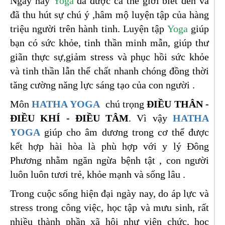
Ngày nay
Yoga
đã được cả thế giới biết đến và
đã thu hút sự chú ý ,hâm mộ luyện tập của hàng
triệu người trên hành tinh. Luyện tập
Yoga
giúp
bạn có sức khỏe, tinh thần minh mẫn, giúp thư
giãn thực sự,giảm stress và phục hồi sức khỏe
và tinh thần lẫn thể chất nhanh chóng đồng thời
tăng cường năng lực sáng tạo của con người .
Môn
HATHA YOGA
chú trọng
ĐIỀU THÂN -
ĐIỀU KHÍ - ĐIỀU TÂM
. Vì vậy
HATHA
YOGA
giúp cho âm dương trong cơ thể được
kết hợp hài hòa là phù hợp với y lý Đông
Phương nhằm ngăn ngừa bệnh tật , con người
luôn luôn tươi trẻ, khỏe mạnh và sống lâu .
Trong cuộc sống hiện đại ngày nay, do áp lực và
stress trong công việc, học tập và mưu sinh, rất
nhiều thành phần xã hội như viên chức, hoc