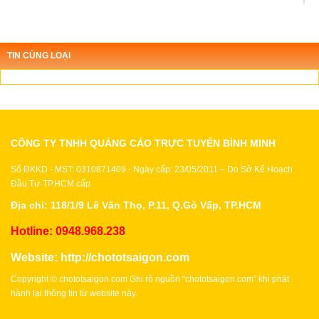
TIN CÙNG LOẠI
CÔNG TY TNHH QUẢNG CÁO TRỰC TUYẾN BÌNH MINH
Số ĐKKD - MST: 0310871409 - Ngày cấp: 23/05/2011 – Do Sở Kế Hoạch
Đầu Tư-TP.HCM cấp
Địa chỉ: 118/1/9 Lê Văn Thọ, P.11, Q.Gò Vấp, TP.HCM
Hotline: 0948.968.238
Website:
http://chototsaigon.com
Copyright © chototsaigon.com Ghi rõ nguồn “chototsaigon.com” khi phát
hành lại thông tin từ website này.