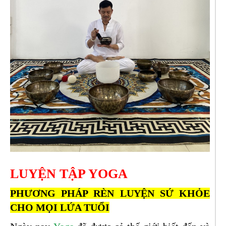
LUYỆN TẬP YOGA
PHƯƠNG PHÁP RÈN LUYỆN SỨ KHỎE
CHO MỌI LỨA TUỔI