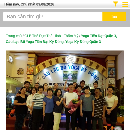
Hôm nay, Chủ nhật 09/08/2026
Trang chủ
Địa Điểm Kinh Doanh
Tuyển Sinh Đào Tạo
Trang chủ
/
CLB Thể Dục Thể Hình - Thẩm Mỹ
/
Yoga Tiến Đạt Quận 3,
Câu Lạc Bộ Yoga Tiến Đạt Kỳ Đồng, Yoga Kỳ Đồng Quận 3
Ô Tô Xe Máy
Đồ Dùng Nội Ngoại Thất
Điện Tử Điện Máy
Làm Đẹp
Thời Trang
Việc Làm
Dịch Vụ
Hàng Tiêu Dùng