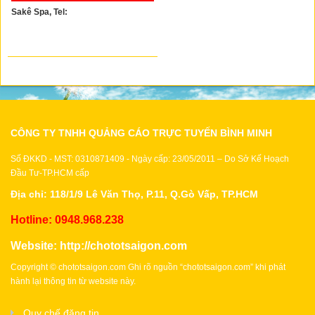
Sakê Spa, Tel:
CÔNG TY TNHH QUẢNG CÁO TRỰC TUYẾN BÌNH MINH
Số ĐKKD - MST: 0310871409 - Ngày cấp: 23/05/2011 – Do Sở Kế Hoạch
Đầu Tư-TP.HCM cấp
Địa chỉ: 118/1/9 Lê Văn Thọ, P.11, Q.Gò Vấp, TP.HCM
Hotline: 0948.968.238
Website:
http://chototsaigon.com
Copyright © chototsaigon.com Ghi rõ nguồn “chototsaigon.com” khi phát
hành lại thông tin từ website này.
Quy chế đăng tin