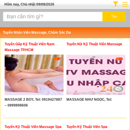
Hôm nay, Chủ nhật 09/08/2026
Trang chủ
Địa Điểm Kinh Doanh
Tuyển Nhân Viên Massage, Chăm Sóc Da
Tuyển Sinh Đào Tạo
Tuyển Gấp Kỹ Thuật Viên Nam
Tuyển Nữ Kỹ Thuật Viên Massage
Ô Tô Xe Máy
Massage TP.HCM
Đồ Dùng Nội Ngoại Thất
Điện Tử Điện Máy
Làm Đẹp
Thời Trang
MASSAGE 2 BOY, Tel: 0919427887
MASSAGE NHƯ NGỌC, Tel:
Việc Làm
– 0899898606
Dịch Vụ
Hàng Tiêu Dùng
Tuyển Kỹ Thuật Viên Massage Spa
Tuyển Kỹ Thuật Viên Spa