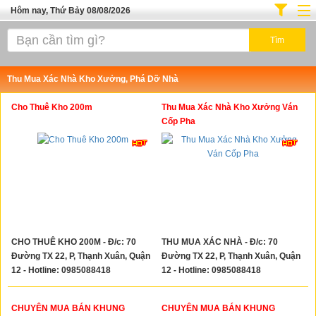
Hôm nay, Thứ Bảy 08/08/2026
Trang chủ
Địa Điểm Kinh Doanh
Thu Mua Xác Nhà Kho Xưởng, Phá Dỡ Nhà
Tuyển Sinh Đào Tạo
Cho Thuê Kho 200m
Thu Mua Xác Nhà Kho Xưởng Ván
Ô Tô Xe Máy
Cốp Pha
Đồ Dùng Nội Ngoại Thất
Điện Tử Điện Máy
Làm Đẹp
Thời Trang
CHO THUÊ KHO 200M - Đ/c: 70
THU MUA XÁC NHÀ - Đ/c: 70
Việc Làm
Đường TX 22, P, Thạnh Xuân, Quận
Đường TX 22, P, Thạnh Xuân, Quận
Dịch Vụ
12 - Hotline: 0985088418
12 - Hotline: 0985088418
Hàng Tiêu Dùng
CHUYÊN MUA BÁN KHUNG
CHUYÊN MUA BÁN KHUNG