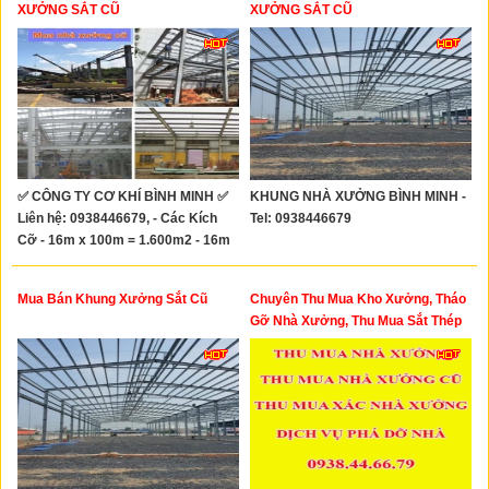
Xây Dựng
XƯỞNG SẮT CŨ
XƯỞNG SẮT CŨ
Tổng Hợp
✅ CÔNG TY CƠ KHÍ BÌNH MINH ✅
KHUNG NHÀ XƯỞNG BÌNH MINH -
Liên hệ: 0938446679, - Các Kích
Tel: 0938446679
Cỡ - 16m x 100m = 1.600m2 - 16m
x 50m = 800m2 - 32m x 100m =
3.200m2 - 32mx50m=1.600m2 -
Mua Bán Khung Xưởng Sắt Cũ
Chuyên Thu Mua Kho Xưởng, Tháo
30mx100m=3.000m2 -
Gỡ Nhà Xưởng, Thu Mua Sắt Thép
20mx60m=1.200m2 -
Phế Liệu
18mx100m=1.800m2