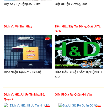
Giặt Sấy Tự Động 359 - Đ/c:
Giặt Ủi Hậu Vương, ĐC:
Dịch Vụ Vệ Sinh Giày
Tiệm Giặt Sấy Tự Động, Giặt Ủi Tân
Bình
Giao Nhận Tận Nơi - Liên hệ:
CỬA HÀNG GIẶT SẤY TỰ ĐỘNG H
& D -
Dịch Vụ Giặt Ủi Uy Tín Nhà Bè,
Giặt Ủi Giá Rẻ Quận Gò Vấp
Quận 7