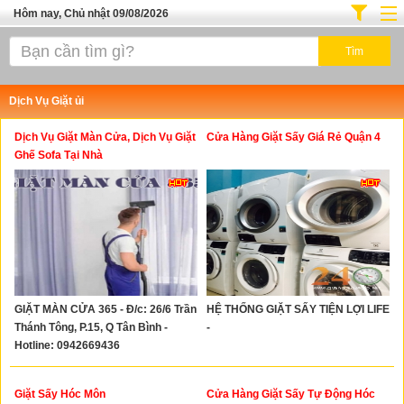
Hôm nay, Chủ nhật 09/08/2026
Trang chủ
Địa Điểm Kinh Doanh
Dịch Vụ Giặt ủi
Tuyển Sinh Đào Tạo
Dịch Vụ Giặt Màn Cửa, Dịch Vụ Giặt
Cửa Hàng Giặt Sấy Giá Rẻ Quận 4
Ô Tô Xe Máy
Ghế Sofa Tại Nhà
Đồ Dùng Nội Ngoại Thất
Điện Tử Điện Máy
Làm Đẹp
Thời Trang
GIẶT MÀN CỬA 365 - Đ/c: 26/6 Trần
HỆ THỐNG GIẶT SẤY TIỆN LỢI LIFE
Việc Làm
Thánh Tông, P.15, Q Tân Bình -
-
Dịch Vụ
Hotline: 0942669436
Hàng Tiêu Dùng
Giặt Sấy Hóc Môn
Cửa Hàng Giặt Sấy Tự Động Hóc