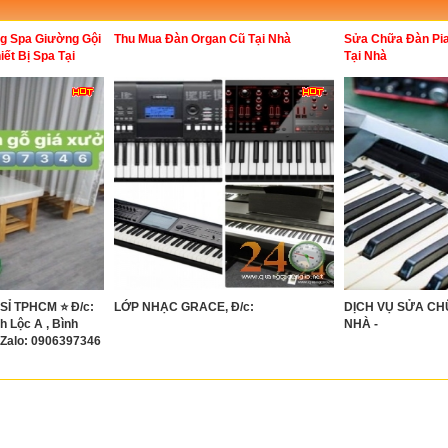
g Spa Giường Gội
Thu Mua Đàn Organ Cũ Tại Nhà
Sửa Chữa Đàn Pia
ết Bị Spa Tại
Tại Nhà
SỈ TPHCM ⭐ Đ/c:
LỚP NHẠC GRACE, Đ/c:
DỊCH VỤ SỬA CH
 Lộc A , Bình
NHÀ -
/Zalo: 0906397346