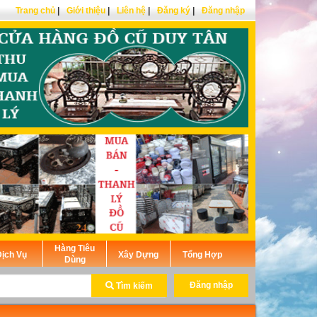
Trang chủ
|
Giới thiệu
|
Liên hệ
|
Đăng ký
|
Đăng nhập
Hàng Tiêu
ịch Vụ
Xây Dựng
Tổng Hợp
Dùng
Đăng nhập
Tìm kiếm