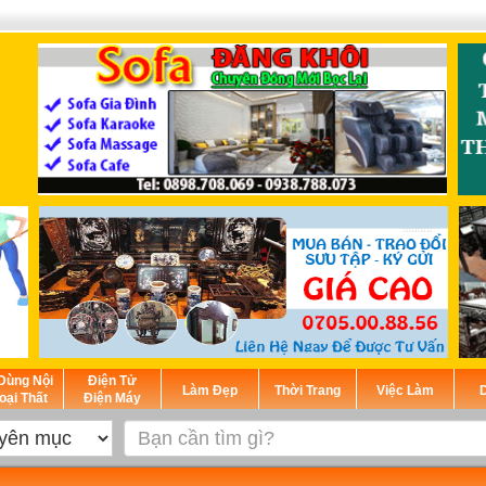
Dùng Nội
Điện Tử
Làm Đẹp
Thời Trang
Việc Làm
D
oại Thất
Điện Máy