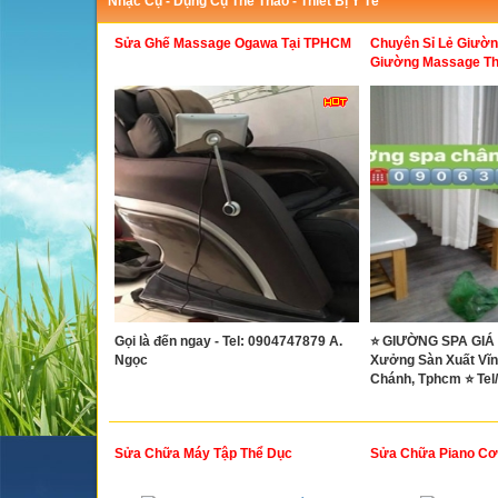
Nhạc Cụ - Dụng Cụ Thể Thao - Thiết Bị Y Tế
Sửa Ghế Massage Ogawa Tại TPHCM
Chuyên Sỉ Lẻ Giườn
Giường Massage Thi
Tphcm
Gọi là đến ngay - Tel: 0904747879 A.
⭐ GIƯỜNG SPA GIÁ 
Ngọc
Xưởng Sàn Xuất Vĩnh
Chánh, Tphcm ⭐ Tel
Sửa Chữa Máy Tập Thể Dục
Sửa Chữa Piano Cơ