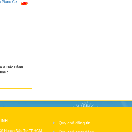
a & Bảo Hành
ine :
MINH
Quy chế đăng tin
 Kế Hoạch Đầu Tư-TP.HCM