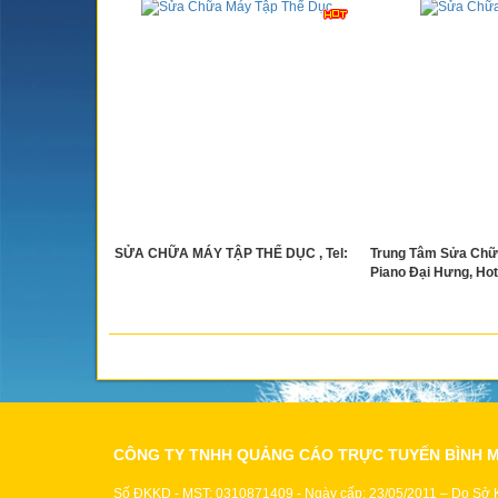
SỬA CHỮA MÁY TẬP THỂ DỤC , Tel:
Trung Tâm Sửa Chữ
Piano Đại Hưng, Hotl
CÔNG TY TNHH QUẢNG CÁO TRỰC TUYẾN BÌNH 
Số ĐKKD - MST: 0310871409 - Ngày cấp: 23/05/2011 – Do Sở