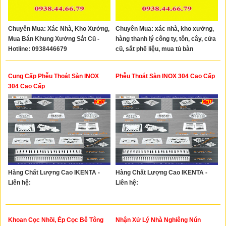
Chuyên Mua: Xác Nhà, Kho Xưởng,
Chuyên Mua: xác nhà, kho xưởng,
Mua Bán Khung Xưởng Sắt Cũ -
hàng thanh lý công ty, tôn, cây, cửa
Hotline: 0938446679
cũ, sắt phế liệu, mua tủ bàn
ghế...0938446679
Cung Cấp Phễu Thoát Sàn INOX
Phễu Thoát Sàn INOX 304 Cao Cấp
304 Cao Cấp
Hàng Chất Lượng Cao IKENTA -
Hàng Chất Lượng Cao IKENTA -
Liên hệ:
Liên hệ:
Khoan Cọc Nhồi, Ép Cọc Bê Tông
Nhận Xử Lý Nhà Nghiêng Nún