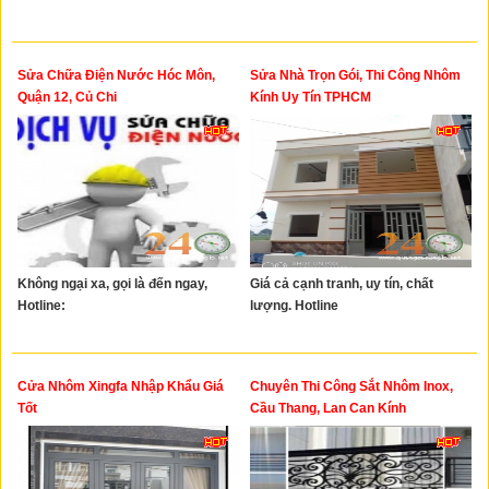
Sửa Chữa Điện Nước Hóc Môn,
Sửa Nhà Trọn Gói, Thi Công Nhôm
Quận 12, Củ Chi
Kính Uy Tín TPHCM
Không ngại xa, gọi là đến ngay,
Giá cả cạnh tranh, uy tín, chất
Hotline:
lượng. Hotline
Cửa Nhôm Xingfa Nhập Khẩu Giá
Chuyên Thi Công Sắt Nhôm Inox,
Tốt
Cầu Thang, Lan Can Kính