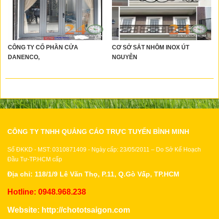
CÔNG TY CỔ PHẦN CỬA
CƠ SỞ SẮT NHÔM INOX ÚT
DANENCO,
NGUYỄN
CÔNG TY TNHH QUẢNG CÁO TRỰC TUYẾN BÌNH MINH
Số ĐKKD - MST: 0310871409 - Ngày cấp: 23/05/2011 – Do Sở Kế Hoạch
Đầu Tư-TP.HCM cấp
Địa chỉ: 118/1/9 Lê Văn Thọ, P.11, Q.Gò Vấp, TP.HCM
Hotline: 0948.968.238
Website:
http://chototsaigon.com