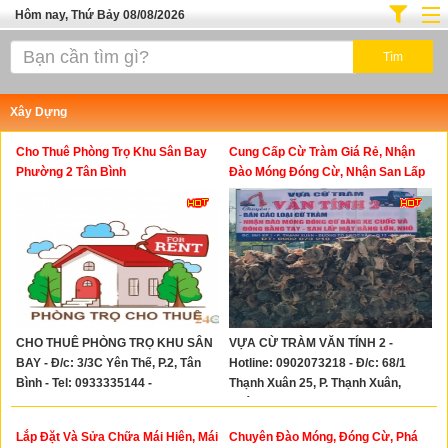
Hôm nay, Thứ Bảy 08/08/2026
Trang chủ
Địa Điểm Kinh Doanh
Xây Dựng
Tuyển Sinh Đào Tạo
Cho Thuê Phòng Trọ Khu Sân Bay
Cung Cấp Cừ Tràm Giá Rẻ, Nhận
Ô Tô Xe Máy
Phường 2 Tân Bình
Đào Móng Đóng Cừ, Nhận San Lấp
Mặt Bằng
Đồ Dùng Nội Ngoại Thất
Điện Tử Điện Máy
Làm Đẹp
Thời Trang
CHO THUÊ PHÒNG TRỌ KHU SÂN
VỰA CỪ TRÀM VĂN TÍNH 2 -
Việc Làm
BAY - Đ/c: 3/3C Yên Thế, P.2, Tân
Hotline: 0902073218 - Đ/c: 68/1
Dịch Vụ
Bình - Tel: 0933335144 -
Thạnh Xuân 25, P. Thạnh Xuân,
0866235134
Quận 12
Hàng Tiêu Dùng
Lắp Đặt Và Sửa Chữa Mái Hiên, Mái
Chuyên Đào Móng, Đóng Cừ, Phá