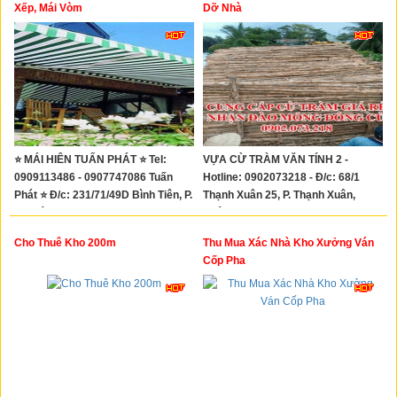
Xây Dựng
Xếp, Mái Vòm
Dỡ Nhà
Tổng Hợp
⭐ MÁI HIÊN TUẤN PHÁT ⭐ Tel:
VỰA CỪ TRÀM VĂN TÍNH 2 -
0909113486 - 0907747086 Tuấn
Hotline: 0902073218 - Đ/c: 68/1
Phát ⭐ Đ/c: 231/71/49D Bình Tiên, P.
Thạnh Xuân 25, P. Thạnh Xuân,
8, Quận 6
Quận 12
Cho Thuê Kho 200m
Thu Mua Xác Nhà Kho Xưởng Ván
Cốp Pha