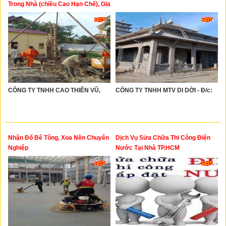
Trong Nhà (chiều Cao Hạn Chế), Gia
Cố Nền Và Nền Móng, Xử Lý Nhà
Nghiêng Lún
CÔNG TY TNHH CAO THIÊN VŨ,
CÔNG TY TNHH MTV DI DỜI - Đ/c:
Nhận Đổ Bê Tông, Xoa Nền Chuyên
Dịch Vụ Sửa Chữa Thi Công Điện
Nghiệp
Nước Tại Nhà TP.HCM