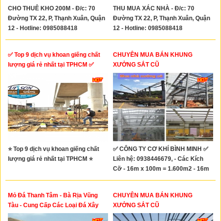
CHO THUÊ KHO 200M - Đ/c: 70
THU MUA XÁC NHÀ - Đ/c: 70
Đường TX 22, P, Thạnh Xuân, Quận
Đường TX 22, P, Thạnh Xuân, Quận
12 - Hotline: 0985088418
12 - Hotline: 0985088418
✅ Top 9 dịch vụ khoan giếng chất
CHUYÊN MUA BÁN KHUNG
lượng giá rẻ nhất tại TPHCM ✅
XƯỞNG SẮT CŨ
⭐ Top 9 dịch vụ khoan giếng chất
✅ CÔNG TY CƠ KHÍ BÌNH MINH ✅
lượng giá rẻ nhất tại TPHCM ⭐
Liên hệ: 0938446679, - Các Kích
Cỡ - 16m x 100m = 1.600m2 - 16m
x 50m = 800m2 - 32m x 100m =
3.200m2 - 32mx50m=1.600m2 -
Mỏ Đá Thanh Tâm - Bà Rịa Vũng
CHUYÊN MUA BÁN KHUNG
30mx100m=3.000m2 -
Tàu - Cung Cấp Các Loại Đá Xây
XƯỞNG SẮT CŨ
20mx60m=1.200m2 -
Dựng
18mx100m=1.800m2