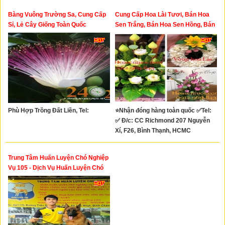
Bàng Vuông Trường Sa, Cung Cấp
Cung Cấp Hoa Lài Tươi, Bán Hoa
Sỉ, Lẻ Cây Giống Toàn Quốc
Sen Trắng, Bán Hoa Sen Hồng, Bán
Hoa Sen Tươi
Phù Hợp Trồng Đất Liền, Tel:
⭐Nhận đóng hàng toàn quốc ✅Tel:
✅ Đ/c: CC Richmond 207 Nguyễn
Xí, F26, Bình Thạnh, HCMC
Trung Tâm Huấn Luyện Chó Nghiệp
Vụ 105 - Dịch Vụ Huấn Luyện Chó
Và Chăm Sóc Nuôi Dưỡng Chó
Ngày Lễ Tết