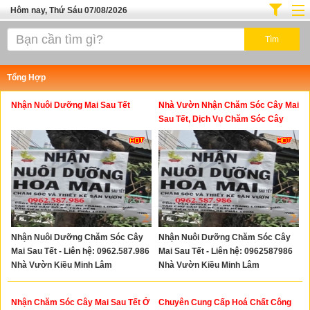
Hôm nay, Thứ Sáu 07/08/2026
Trang chủ
Địa Điểm Kinh Doanh
Tổng Hợp
Tuyển Sinh Đào Tạo
Nhận Nuôi Dưỡng Mai Sau Tết
Nhà Vườn Nhận Chăm Sóc Cây Mai
Ô Tô Xe Máy
Sau Tết, Dịch Vụ Chăm Sóc Cây
Mai Sau Tết
Đồ Dùng Nội Ngoại Thất
Điện Tử Điện Máy
Làm Đẹp
Thời Trang
Nhận Nuôi Dưỡng Chăm Sóc Cây
Nhận Nuôi Dưỡng Chăm Sóc Cây
Việc Làm
Mai Sau Tết - Liên hệ: 0962.587.986
Mai Sau Tết - Liên hệ: 0962587986
Dịch Vụ
Nhà Vườn Kiều Minh Lâm
Nhà Vườn Kiều Minh Lâm
Hàng Tiêu Dùng
Nhận Chăm Sóc Cây Mai Sau Tết Ở
Chuyên Cung Cấp Hoá Chất Công