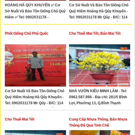
HOÀNG HÀ QÚY KHUYỂN ✅ Cơ
Cơ Sở Nuôi Và Bảo Tồn Giống Chó
Sở Nuôi Và Bảo Tồn Giống Chó Quý
Quý Hiếm Hoàng Hà Qúy Khuyển -
Hiếm ✅ Tel: 0902031178 -
Tel: 0902031178 Mr Qúy - Đ/C: 114
0993637393 Mr Qúy ✅ Đ/c: 114B
B đường TX 22, P. Thạnh Xuân,
Đường TX 22, P. Thạnh Xuân, Quận
Quận 12
Phối Giống Chó Phú Quốc
Cho Thuê Mai Tết, Bán Mai Tết
12
Cơ Sở Nuôi Và Bảo Tồn Giống Chó
NHÀ VƯỜN KIỀU MINH LÂM - Tel:
Quý Hiếm Hoàng Hà Qúy Khuyển -
0962.587.986 - Địa chỉ: 281/5 Bình
Tel: 0902031178 Mr Qúy - Đ/C: 114
Lợi, Phường 13, Q.Bình Thạnh
B đường TX 22, P. Thạnh Xuân,
Quận 12
Cho Thuê Mai Tết
Cung Cấp Nhựa Thông, Bán Nhựa
Thông Đã Qua Tinh Chế