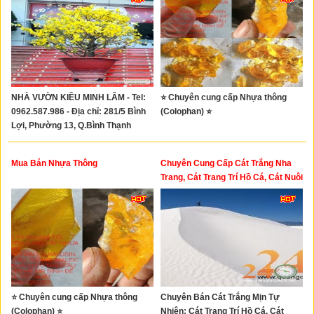
NHÀ VƯỜN KIỀU MINH LÂM - Tel:
⭐ Chuyên cung cấp Nhựa thông
0962.587.986 - Địa chỉ: 281/5 Bình
(Colophan) ⭐
Lợi, Phường 13, Q.Bình Thạnh
Mua Bán Nhựa Thông
Chuyên Cung Cấp Cát Trắng Nha
Trang, Cát Trang Trí Hồ Cá, Cát Nuôi
Gà, Cát Phun Xe, Cát Mộ Bia, Cát
Khu Vui Chơi Trẻ Em, Cát Bỏ Lư
Hương
⭐ Chuyên cung cấp Nhựa thông
Chuyên Bán Cát Trắng Mịn Tự
(Colophan) ⭐
Nhiên: Cát Trang Trí Hồ Cá, Cát