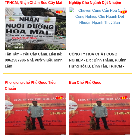
Xây Dựng
TPHCM, Nhận Chăm Sóc Cây Mai
Nghiệp Cho Ngành Dệt Nhuộm
Sau Tết Ở Sài Gòn
Ngành Thuỷ Sản
Tổng Hợp
Tận Tậm - Yêu Cây Cảnh. Liên hệ:
CÔNG TY HOÁ CHẤT CÔNG
0962587986 Nhà Vườn Kiều Minh
NGHIỆP - Đ/c: Bình Thành, P. Bình
Lâm
Hưng Hòa B, Bình Tân, TP.HCM -
Hotline: 0792349292
Phối giống chó Phú Quốc Tiêu
Bán Chó Phú Quốc
Chuẩn