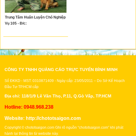
Trung Tâm Huấn Luyện Chó Nghiệp
Vụ 105 - Đ/c:
CÔNG TY TNHH QUẢNG CÁO TRỰC TUYẾN BÌNH MINH
Số ĐKKD - MST: 0310871409 - Ngày cấp: 23/05/2011 – Do Sở Kế Hoạch
Đầu Tư-TP.HCM cấp
Địa chỉ: 118/1/9 Lê Văn Thọ, P.11, Q.Gò Vấp, TP.HCM
Hotline: 0948.968.238
Website:
http://chototsaigon.com
Copyright © chototsaigon.com Ghi rõ nguồn “chototsaigon.com” khi phát
hành lại thông tin từ website này.