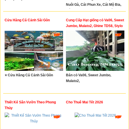
Nuôi Gà, Cát Phun Xe, Cát Mộ Bia,
Cát Khu Vui Chơi Trẻ Em, Cát Bỏ
Lư Hương
Cửa Hàng Cá Cảnh Sài Gòn
Cung Cấp Hạt giống cỏ Va06, Sweet
Jumbo, Mulato2, Ghine TD58, Stylo
⭐ Cửa Hàng Cá Cảnh Sài Gòn
Bán cỏ Va06, Sweet Jumbo,
Mulato2,
Thiết Kế Sân Vườn Theo Phong
Cho Thuê Mai Tết 2026
Thủy