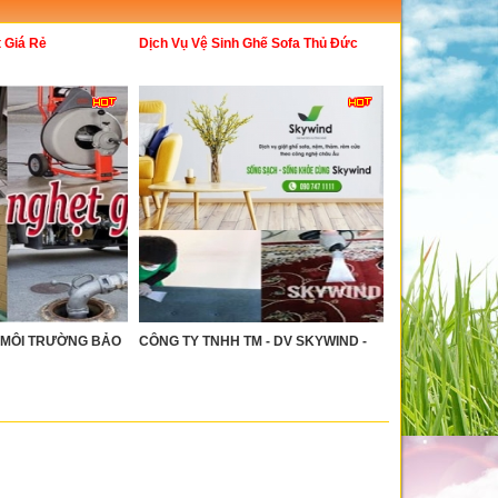
 Giá Rẻ
Dịch Vụ Vệ Sinh Ghế Sofa Thủ Đức
H MÔI TRƯỜNG BẢO
CÔNG TY TNHH TM - DV SKYWIND -