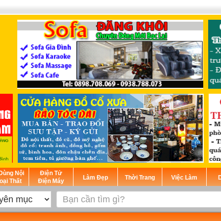
Dùng Nội
Điện Tử
Làm Đẹp
Thời Trang
Việc Làm
D
oại Thất
Điện Máy