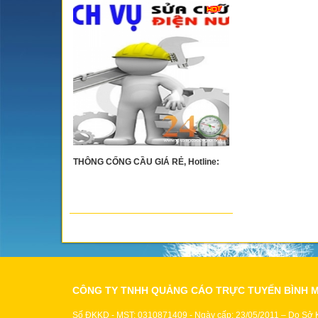
THÔNG CỐNG CẦU GIÁ RẺ, Hotline:
CÔNG TY TNHH QUẢNG CÁO TRỰC TUYẾN BÌNH 
Số ĐKKD - MST: 0310871409 - Ngày cấp: 23/05/2011 – Do Sở