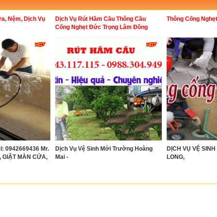
ửa, Nệm, Dịch Vụ
Dịch Vụ Rút Hầm Cầu Thông Cầu
Thông Cống Nghẹt
Cống Nghẹt Đức Trọng Lâm Đồng
l: 0942669436 Mr.
Dịch Vụ Vệ Sinh Mới Trường Hoàng
DỊCH VỤ VỆ SIN
, GIẶT MÀN CỬA,
Mai -
LONG,