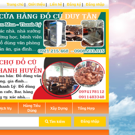
Trang chủ
|
Giới thiệu
|
Liên hệ
|
Đăng ký
|
Đăng nhập
Hàng Tiêu
ịch Vụ
Xây Dựng
Tổng Hợp
Dùng
Đăng nhập
Tìm kiếm