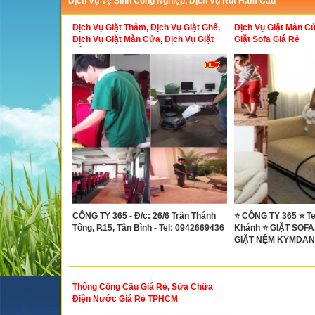
Dịch Vụ Vệ Sinh Công Nghiệp, Dịch Vụ Rút Hầm Cầu
Dịch Vụ Giặt Thảm, Dịch Vụ Giặt Ghế,
Dịch Vụ Giặt Màn C
Dịch Vụ Giặt Màn Cửa, Dịch Vụ Giặt
Giặt Sofa Giá Rẻ
Rèm Cửa
CÔNG TY 365 - Đ/c: 26/6 Trần Thánh
⭐ CÔNG TY 365 ⭐ Te
Tông, P.15, Tân Bình - Tel: 0942669436
Khánh ⭐ GIẶT SOFA
GIẶT NỆM KYMDAN
Thông Cống Cầu Giá Rẻ, Sửa Chữa
Điện Nước Giá Rẻ TPHCM