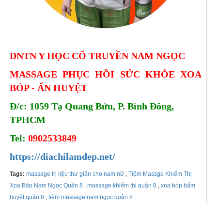
DNTN Y HỌC CỔ TRUYỀN NAM NGỌC
MASSAGE PHỤC HỒI SỨC KHỎE XOA
BÓP - ẤN HUYỆT
Đ/c: 1059 Tạ Quang Bửu, P. Bình Đông,
TPHCM
Tel:
0902533849
https://diachilamdep.net/
Tags:
massage trị liệu thư giãn cho nam nữ
,
Tiệm Massge Khiếm Thị
Xoa Bóp Nam Ngọc Quận 8
,
massage khiếm thị quận 8
,
xoa bóp bấm
huyệt quận 8
,
tiệm massage nam ngọc quận 8