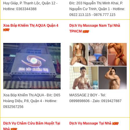
Huy Giáp, P. Thạnh Lộc, Quận 12 -
Đ/c: 203 Nguyễn Thị Minh Khai, P.
Hotline: 0363344388
Nguyễn Cư Trinh, Quận 1 - Hotline:
0922.113.115 - 0876.777.115
Xoa Bóp Khiếm Thị AQUA Quận 4
Dịch Vụ Massage Nam Tại Nhà
TPHCM
Xoa Bóp Khiếm Thị AQUA - Đ/c: D65
MASSAGE 2 BOY - Tel:
Hoàng Diệu, P.8, Quận 4 - Hotline:
0899898606 - Zalo: 0919427887
0932567256
Dịch Vụ Châm Cứu Bấm Huyệt Tại
Dịch Vụ Massage Tại Nhà
Nhà