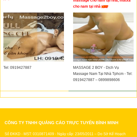
massage cho nam tại nhà, matxa
cho nam tại nhà
Tel: 0919427887
MASSAGE 2 BOY - Dịch Vụ
Massage Nam Tại Nhà Tphcm - Tel:
0919427887 – 0899898606
CÔNG TY TNHH QUẢNG CÁO TRỰC TUYẾN BÌNH MINH
Số ĐKKD - MST: 0310871409 - Ngày cấp: 23/05/2011 – Do Sở Kế Hoạch