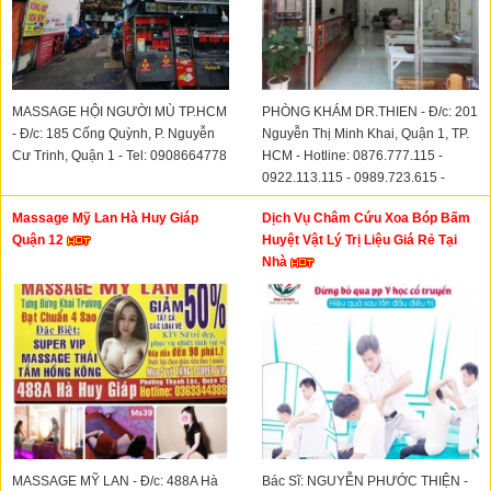
MASSAGE HỘI NGƯỜI MÙ TP.HCM
PHÒNG KHÁM DR.THIEN - Đ/c: 201
- Đ/c: 185 Cống Quỳnh, P. Nguyễn
Nguyễn Thị Minh Khai, Quận 1, TP.
Cư Trinh, Quận 1 - Tel: 0908664778
HCM - Hotline: 0876.777.115 -
0922.113.115 - 0989.723.615 -
0932.62.22.72
Massage Mỹ Lan Hà Huy Giáp
Dịch Vụ Châm Cứu Xoa Bóp Bấm
Quận 12
Huyệt Vật Lý Trị Liệu Giá Rẻ Tại
Nhà
MASSAGE MỸ LAN - Đ/c: 488A Hà
Bác Sĩ: NGUYỄN PHƯỚC THIỆN -