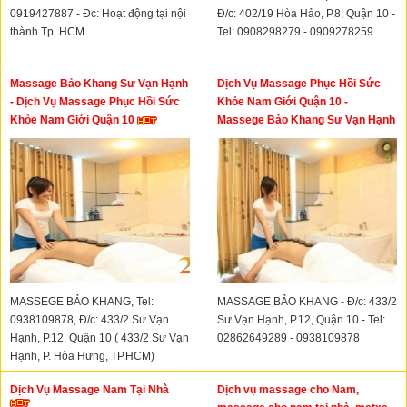
0919427887 - Đc: Hoạt động tại nội
Đ/c: 402/19 Hòa Hảo, P.8, Quận 10 -
thành Tp. HCM
Tel: 0908298279 - 0909278259
Massage Bảo Khang Sư Vạn Hạnh
Dịch Vụ Massage Phục Hồi Sức
- Dịch Vụ Massage Phục Hồi Sức
Khỏe Nam Giới Quận 10 -
Khỏe Nam Giới Quận 10
Massege Bảo Khang Sư Vạn Hạnh
Quận 10
MASSEGE BẢO KHANG, Tel:
MASSAGE BẢO KHANG - Đ/c: 433/2
0938109878, Đ/c: 433/2 Sư Vạn
Sư Vạn Hạnh, P.12, Quận 10 - Tel:
Hạnh, P.12, Quận 10 ( 433/2 Sư Vạn
02862649289 - 0938109878
Hạnh, P. Hòa Hưng, TP.HCM)
Dịch Vụ Massage Nam Tại Nhà
Dịch vụ massage cho Nam,