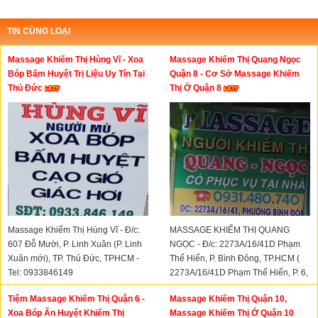
TIN CÙNG LOẠI
Massage Khiếm Thị Hùng Vĩ - Xoa
Massage Khiếm Thị Quang Ngọc
Bóp Bấm Huyệt Trị Liệu Uy Tín Tại
Quận 8 - Cơ Sở Massage Khiếm
Thủ Đức
Thị Ở Quận 8
Massage Khiếm Thị Hùng Vĩ - Đ/c:
MASSAGE KHIẾM THỊ QUANG
607 Đỗ Mười, P. Linh Xuân (P. Linh
NGỌC - Đ/c: 2273A/16/41D Phạm
Xuân mới), TP. Thủ Đức, TPHCM -
Thế Hiển, P. Bình Đông, TP.HCM (
Tel: 0933846149
2273A/16/41D Phạm Thế Hiển, P. 6,
Quận 8 CŨ) - Hotline: 0931480740
Tiệm Massage Khiếm Thị Quận 6 -
Massage Khiếm Thị Quận 10,
Xoa Bóp Ấn Huyệt Khiếm Thị
Massage Khiếm Thị Ở Quận 10