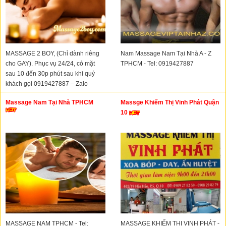
MASSAGE 2 BOY, (Chỉ dành riêng
Nam Massage Nam Tại Nhà A - Z
cho GAY). Phục vụ 24/24, có mặt
TPHCM - Tel: 0919427887
sau 10 đến 30p phút sau khi quý
khách gọi 0919427887 – Zalo
0899.898.606
Massage Nam Tại Nhà TPHCM
Massge Khiếm Thị Vinh Phát Quận
10
MASSAGE NAM TPHCM - Tel:
MASSAGE KHIẾM THỊ VINH PHÁT -