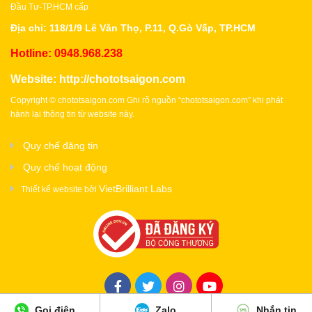
Đầu Tư-TP.HCM cấp
Địa chỉ: 118/1/9 Lê Văn Thọ, P.11, Q.Gò Vấp, TP.HCM
Hotline: 0948.968.238
Website:
http://chototsaigon.com
Copyright © chototsaigon.com Ghi rõ nguồn “chototsaigon.com” khi phát
hành lại thông tin từ website này.
Quy chế đăng tin
Quy chế hoạt động
VietBrilliant Labs
Thiết kế website bởi
Gọi điện
Zalo
Nhắn tin