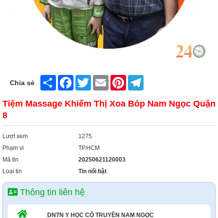
Xây Dựng
Tổng Hợp
Share
Facebook
Twitter
Email
Pinterest
Telegram
Chia sẻ
Tiệm Massage Khiếm Thị Xoa Bóp Nam Ngọc Quận
8
Lượt xem
1275
Phạm vi
TP.HCM
Mã tin
20250621120003
Loại tin
Tin nổi bật
Thông tin liên hệ
DNTN Y HỌC CỔ TRUYỀN NAM NGỌC