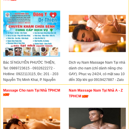
Bác Sĩ NGUYỄN PHƯỚC THIỆN,
Dịch vụ Nam Massage Nam Tại nhà
Tel: 0989723615 - 0932622272 -
dành cho nam (chỉ dành riêng cho
Hotline: 0922113115, Ðc: 201 - 203
GAY). Phục vụ 24/24, có mặt sau 10
Nguyễn Thị Minh Khai, P. Nguyễn
đến 30p khi gọi 0919427887 - Zalo
Cư Trinh, Quận 1, TPHCM.
0899898606
Massage Cho nam Tại Nhà TPHCM
Nam Massage Nam Tại Nhà A - Z
TPHCM