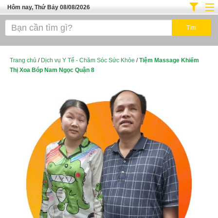
Hôm nay, Thứ Bảy 08/08/2026
Trang chủ
Địa Điểm Kinh Doanh
Tuyển Sinh Đào Tạo
Trang chủ
/
Dịch vụ Y Tế - Chăm Sóc Sức Khỏe
/
Tiệm Massage Khiếm
Thị Xoa Bóp Nam Ngọc Quận 8
Ô Tô Xe Máy
Đồ Dùng Nội Ngoại Thất
Điện Tử Điện Máy
Làm Đẹp
Thời Trang
Việc Làm
Dịch Vụ
Hàng Tiêu Dùng