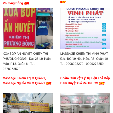
Phương Đông
XOA BÓP ẤN HUYỆT KHIẾM THỊ
MASSAGE KHIẾM THỊ VINH PHÁT -
PHƯƠNG ĐÔNG - Đ/c: 28 Lê Tuấn
Đ/c: 402/19 Hòa Hảo, P.8, Quận 10 -
Mậu, P.13, Quận 6 - Tel:
Tel: 0908298279 - 0909278259
0878268579
Massage Khiếm Thị Ở Quận 1,
Châm Cứu Vật Lý Trị Liệu Xoá Bóp
Massage Người Mù Ở Quận 1
Bấm Huyệt Giá Rẻ TPHCM