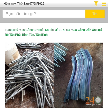
Hôm nay, Thứ Sáu 07/08/2026
Trang chủ
Địa Điểm Kinh Doanh
Tuyển Sinh Đào Tạo
Trang chủ
/
Gia Công Cơ Khí - Khuôn Mẫu - Xi Mạ
/
Gia Công Uốn Ống giá
Rẻ Tân Phú, Bình Tân, Tân Bình
Ô Tô Xe Máy
Đồ Dùng Nội Ngoại Thất
Điện Tử Điện Máy
Làm Đẹp
Thời Trang
Việc Làm
Dịch Vụ
Hàng Tiêu Dùng