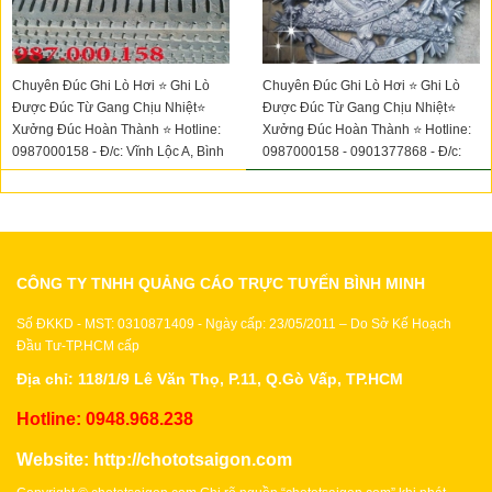
Chuyên Đúc Ghi Lò Hơi ⭐ Ghi Lò
Chuyên Đúc Ghi Lò Hơi ⭐ Ghi Lò
Được Đúc Từ Gang Chịu Nhiệt⭐
Được Đúc Từ Gang Chịu Nhiệt⭐
Xưởng Đúc Hoàn Thành ⭐ Hotline:
Xưởng Đúc Hoàn Thành ⭐ Hotline:
0987000158 - Đ/c: Vĩnh Lộc A, Bình
0987000158 - 0901377868 - Đ/c:
Chánh, TP. Hồ Chí Minh
Vĩnh Lộc A, Bình Chánh, TP. Hồ Chí
Minh
CÔNG TY TNHH QUẢNG CÁO TRỰC TUYẾN BÌNH MINH
Số ĐKKD - MST: 0310871409 - Ngày cấp: 23/05/2011 – Do Sở Kế Hoạch
Đầu Tư-TP.HCM cấp
Địa chỉ: 118/1/9 Lê Văn Thọ, P.11, Q.Gò Vấp, TP.HCM
Hotline: 0948.968.238
Website:
http://chototsaigon.com