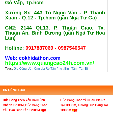
Gò Vấp, Tp.hcm
Xưởng Sx: 443 Tô Ngọc Vân - P. Thạnh
Xuân - Q.12 - Tp.hcm (gần Ngã Tư Ga)
CN2: 2144 QL13, P. Thuận Giao, Tx.
Thuận An, Bình Dương (gần Ngã Tư Hòa
Lân)
Hotline:
0917887069 - 0987540547
Web: cokhidathon.com
https://www.quangcao24h.com.vn/
Tags:
Gia Công Uốn Ống giá Rẻ Tân Phú
,
Bình Tân
,
Tân Bình
TIN CÙNG LOẠI
Đúc Gang Theo Yêu Cầu Bình
Đúc Gang Theo Yêu Cầu Giá Rẻ
Chánh TPHCM, Đúc Gang Theo
Tại TPHCM, Xưởng Đúc Gang Tại
Yêu Cầu Bình Tân TPHCM
TPHCM