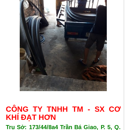
CÔNG TY TNHH TM - SX CƠ
KHÍ ĐẠT HƠN
Trụ Sở: 173/44/8a4 Trần Bá Giao, P. 5, Q.