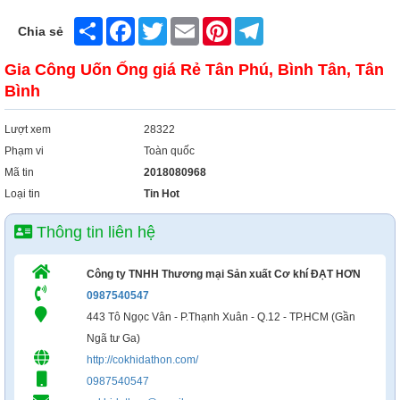
Xây Dựng
Share
Facebook
Twitter
Email
Pinterest
Telegram
Chia sẻ
Tổng Hợp
Gia Công Uốn Ống giá Rẻ Tân Phú, Bình Tân, Tân
Bình
Lượt xem
28322
Phạm vi
Toàn quốc
Mã tin
2018080968
Loại tin
Tin Hot
Thông tin liên hệ
Công ty TNHH Thương mại Sản xuất Cơ khí ĐẠT HƠN
0987540547
443 Tô Ngọc Vân - P.Thạnh Xuân - Q.12 - TP.HCM (Gần
Ngã tư Ga)
http://cokhidathon.com/
0987540547