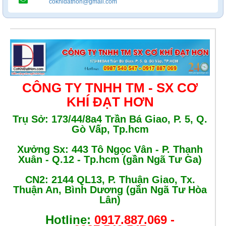
cokhidathon@gmail.com
CÔNG TY TNHH TM - SX CƠ
KHÍ ĐẠT HƠN
Trụ Sở: 173/44/8a4 Trần Bá Giao, P. 5, Q.
Gò Vấp, Tp.hcm
Xưởng Sx: 443 Tô Ngọc Vân - P. Thạnh
Xuân - Q.12 - Tp.hcm (gần Ngã Tư Ga)
CN2: 2144 QL13, P. Thuận Giao, Tx.
Thuận An, Bình Dương (gần Ngã Tư Hòa
Lân)
Hotline:
0917.887.069 -