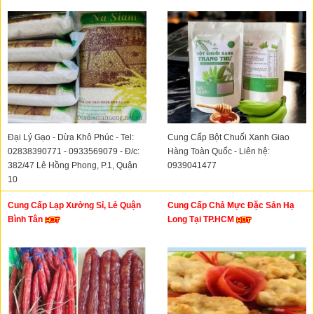
Đại Lý Gạo - Dừa Khô Phúc - Tel:
Cung Cấp Bột Chuối Xanh Giao
02838390771 - 0933569079 - Đ/c:
Hàng Toàn Quốc - Liên hệ:
382/47 Lê Hồng Phong, P.1, Quận
0939041477
10
Cung Cấp Lạp Xưởng Sỉ, Lẻ Quận
Cung Cấp Chả Mực Đặc Sản Hạ
Bình Tân
Long Tại TP.HCM