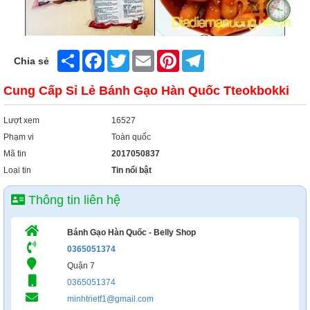
Xây Dựng
Tổng Hợp
Share
Facebook
Twitter
Email
Pinterest
Telegram
Chia sẻ
Cung Cấp Sỉ Lẻ Bánh Gạo Hàn Quốc Tteokbokki
Lượt xem
16527
Phạm vi
Toàn quốc
Mã tin
2017050837
Loại tin
Tin nổi bật
Thông tin liên hệ
Bánh Gạo Hàn Quốc - Belly Shop
0365051374
Quận 7
0365051374
minhtrietf1@gmail.com