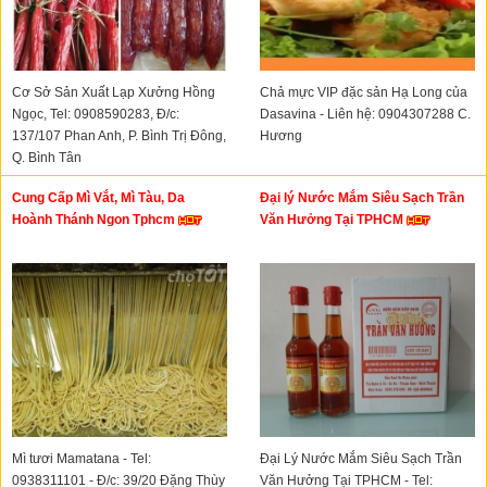
Cơ Sở Sản Xuất Lạp Xưởng Hồng
Chả mực VIP đặc sản Hạ Long của
Ngọc, Tel: 0908590283, Đ/c:
Dasavina - Liên hệ: 0904307288 C.
137/107 Phan Anh, P. Bình Trị Đông,
Hương
Q. Bình Tân
Cung Cấp Mì Vắt, Mì Tàu, Da
Đại lý Nước Mắm Siêu Sạch Trần
Hoành Thánh Ngon Tphcm
Văn Hưởng Tại TPHCM
Mì tươi Mamatana - Tel:
Đại Lý Nước Mắm Siêu Sạch Trần
0938311101 - Đ/c: 39/20 Đặng Thùy
Văn Hưởng Tại TPHCM - Tel: