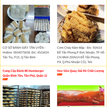
CƠ SỞ BÁNH GIẦY TÂN UYÊN -
Cơm Cháy Năm Mập - Đ/c: 50A/14
Hotline: 0934075838, Đ/c: 45/18/2A
Đỗ Tấn Phong,P. Đức Nhuận, TP. Hồ
Tân Trụ, P.15, Q.Tân Bình
Chí Minh (50A/14 Đỗ Tấn Phong,
P.9, Q.Phú Nhuận CŨ), Tell:
0776982425
Cung Cấp Bánh Mì Hamburger
Heo Sữa Quay Giá Rẻ Chất Lượng
Quận Bình Tân, Tân Phú, Quận 11