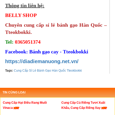
Thông tin liên hệ:
BELLY SHOP
Chuyên cung cấp sỉ lẻ bánh gạo Hàn Quốc –
Tteokbokki.
Tel:
0365051374
Facebook:
Bánh gạo cay - Tteokbokki
https://diadiemanuong.net.vn/
Tags:
Cung Cấp Sỉ Lẻ Bánh Gạo Hàn Quốc Tteokbokki
TIN CÙNG LOẠI
Cung Cấp Hạt Điều Rang Muối
Cung Cấp Củ Riềng Tươi Xuất
Vinaca
Khẩu, Cung Cấp Riềng Xay