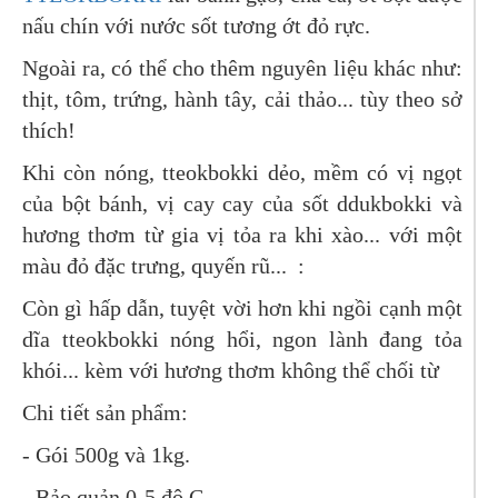
nấu chín với nước sốt tương ớt đỏ rực.
Ngoài ra, có thể cho thêm nguyên liệu khác như:
thịt, tôm, trứng, hành tây, cải thảo... tùy theo sở
thích!
Khi còn nóng, tteokbokki dẻo, mềm có vị ngọt
của bột bánh, vị cay cay của sốt ddukbokki và
hương thơm từ gia vị tỏa ra khi xào... với một
màu đỏ đặc trưng, quyến rũ... :
Còn gì hấp dẫn, tuyệt vời hơn khi ngồi cạnh một
dĩa tteokbokki nóng hổi, ngon lành đang tỏa
khói... kèm với hương thơm không thể chối từ
Chi tiết sản phẩm:
- Gói 500g và 1kg.
- Bảo quản 0-5 độ C