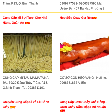
Trâm, P.13, Q. Bình Thạnh
0909777581- 0906337595 Mai
Uyên- Đc: 457 Bà Hạt, Phường 8,
Quận 10
Cung Cấp Mì Sợi Tươi Cho Nhà
Heo Sữa Quay Giá Rẻ
Hàng, Quán Ăn
CUNG CẤP MÌ TÀU MA MA TA NA
CƠ SỞ CON HEO VÀNG - Hotline:
Đ/c: 39/20 Đặng Thùy Trâm, P.13,
0968681862 A. Bình
Q.Bình Thạnh Tel: 0938311101
Chuyên Cung Cấp Sỉ Và Lẻ Bánh
Cung Cấp Cơm Cháy Chà Bông -
Giầy
Cơm Cháy Năm Mập Phú Nhuận