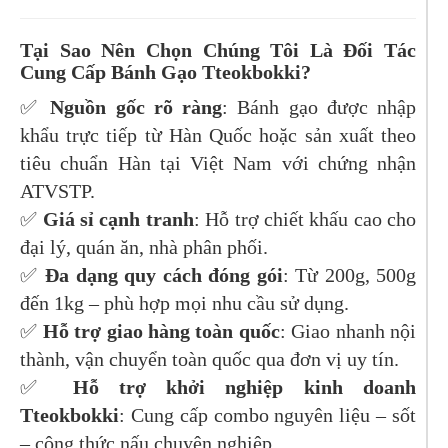
Tại Sao Nên Chọn Chúng Tôi Là Đối Tác
Cung Cấp Bánh Gạo Tteokbokki?
✅
Nguồn gốc rõ ràng
: Bánh gạo được nhập
khẩu trực tiếp từ Hàn Quốc hoặc sản xuất theo
tiêu chuẩn Hàn tại Việt Nam với chứng nhận
ATVSTP.
✅
Giá sỉ cạnh tranh
: Hỗ trợ chiết khấu cao cho
đại lý, quán ăn, nhà phân phối.
✅
Đa dạng quy cách đóng gói
: Từ 200g, 500g
đến 1kg – phù hợp mọi nhu cầu sử dụng.
✅
Hỗ trợ giao hàng toàn quốc
: Giao nhanh nội
thành, vận chuyển toàn quốc qua đơn vị uy tín.
✅
Hỗ trợ khởi nghiệp kinh doanh
Tteokbokki
: Cung cấp combo nguyên liệu – sốt
– công thức nấu chuyên nghiệp.