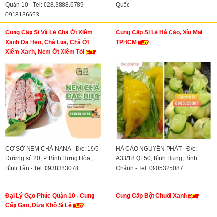
Quận 10 - Tel: 028.3888.6789 -
Quốc
0918136653
Cung Cấp Sỉ Và Lẻ Chả Ớt Xiêm
Cung Cấp Sỉ Lẻ Há Cảo, Xíu Mại
Xanh Da Heo, Chả Lụa, Chả Ớt
TPHCM
Xiêm Xanh, Nem Ớt Xiêm Tỏi
CƠ SỞ NEM CHẢ NANA - Đ/c: 19/5
HÁ CẢO NGUYÊN PHÁT - Đ/c:
Đường số 20, P. Bình Hưng Hòa,
A33/18 QL50, Bình Hưng, Bình
Bình Tân - Tel: 0938383078
Chánh - Tel: 0905325087
Đại Lý Gạo Phúc Quận 10 - Cung
Cung Cấp Bột Chuối Xanh
Cấp Gạo, Dừa Khô Sỉ Lẻ