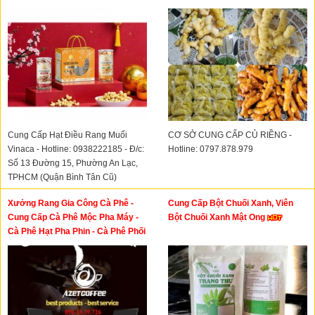
Cung Cấp Hạt Điều Rang Muối
CƠ SỞ CUNG CẤP CỦ RIỀNG -
Vinaca - Hotline: 0938222185 - Đ/c:
Hotline: 0797.878.979
Số 13 Đường 15, Phường An Lạc,
TPHCM (Quận Bình Tân Cũ)
Xưởng Rang Gia Công Cà Phê -
Cung Cấp Bột Chuối Xanh, Viên
Cung Cấp Cà Phê Mộc Pha Máy -
Bột Chuối Xanh Mật Ong
Cà Phê Hạt Pha Phin - Cà Phê Phối
Gu - Cà Phê Rang Giá Sỉ - Cà Phê
Nhân Xanh