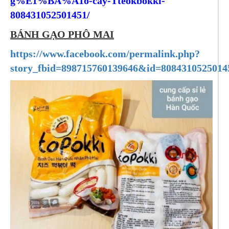
g%E1%BA%A1o-cay-Tteokbokki-
808431052501451/
BÁNH GẠO PHÔ MAI
https://www.facebook.com/permalink.php?
story_fbid=898715760139646&id=8084310525014