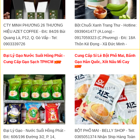
CTY MINH PHƯƠNG 26 THƯƠNG
Bột Chuối Xanh Trang Thư - Hotline:
HIỆU AZET COFFEE - Đ/c: 84/26 Bùi
0939041477 (A.Long) -
Quang Là, P12, Q. Gò Vấp - Tel:
0917059323 (C.Phương) - Đ/c: 18A
0903339726
Thôn Kẻ Đọng - Xã Đức Minh -
Huyện ĐăkMil - Tỉnh Đăknông
Đại Lý Gạo Nước Suối Hồng Phát -
Cung Cấp Sỉ Lẻ Bột Phô Mai, Bánh
Cung Cấp Gạo Sạch TPHCM
Gạo Hàn Quốc, Xốt Nấu Mì Cay
Đại Lý Gạo - Nước Suối Hồng Phát -
BỘT PHÔ MAI - BELLY SHOP - Tell:
Đ/c: 606/196 Đường 3/2, P. 14,
0365051374 Nhận Ship Hàng Toàn