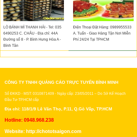
LÒ BÁNH MÌ THANH HẢI - Tel: 035
Điện Thoại Đặt Hàng: 0989955533
6490253 C. CHÂU - Địa chỉ: 44A
A. Tuấn - Giao Hàng Tận Nơi Miễn
Đường số 8 - P. Bình Hưng Hòa A -
Phí 24/24 Tại TPHCM
Bình Tân
CÔNG TY TNHH QUẢNG CÁO TRỰC TUYẾN BÌNH MINH
Số ĐKKD - MST: 0310871409 - Ngày cấp: 23/05/2011 – Do Sở Kế Hoạch
Đầu Tư-TP.HCM cấp
Địa chỉ: 118/1/9 Lê Văn Thọ, P.11, Q.Gò Vấp, TP.HCM
Hotline: 0948.968.238
Website:
http://chototsaigon.com