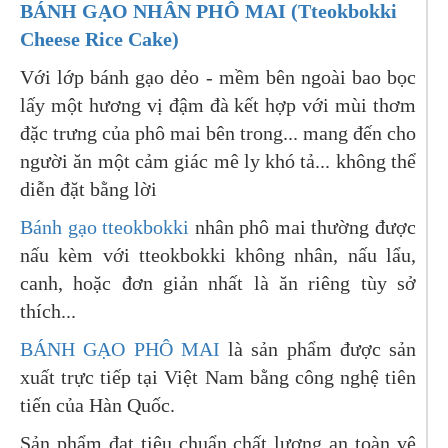
BÁNH GẠO NHÂN PHÔ MAI (Tteokbokki
Cheese Rice Cake)
Với lớp bánh gạo dẻo - mềm bên ngoài bao bọc
lấy một hương vị đậm đà kết hợp với mùi thơm
đặc trưng của phô mai bên trong... mang đến cho
người ăn một cảm giác mê ly khó tả... không thể
diễn đặt bằng lời
Bánh gạo tteokbokki
nhân phô mai thường được
nấu kèm với tteokbokki không nhân, nấu lẩu,
canh, hoặc đơn giản nhất là ăn riêng tùy sở
thích...
BÁNH GẠO PHÔ MAI
là sản phẩm được sản
xuất trực tiếp tại Việt Nam bằng công nghệ tiên
tiến của Hàn Quốc.
Sản phẩm đạt tiêu chuẩn chất lượng an toàn vệ