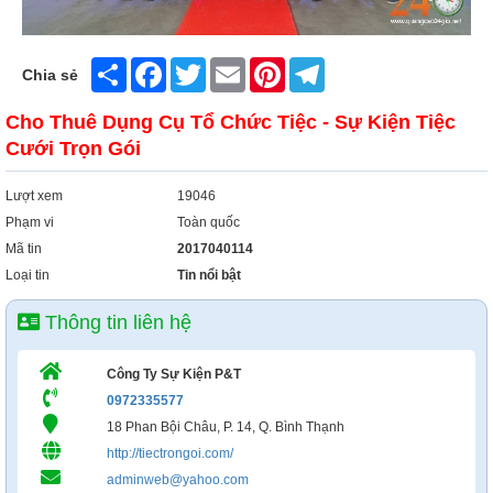
Xây Dựng
Tổng Hợp
Share
Facebook
Twitter
Email
Pinterest
Telegram
Chia sẻ
Cho Thuê Dụng Cụ Tổ Chức Tiệc - Sự Kiện Tiệc
Cưới Trọn Gói
Lượt xem
19046
Phạm vi
Toàn quốc
Mã tin
2017040114
Loại tin
Tin nổi bật
Thông tin liên hệ
Công Ty Sự Kiện P&T
0972335577
18 Phan Bội Châu, P. 14, Q. Bình Thạnh
http://tiectrongoi.com/
adminweb@yahoo.com