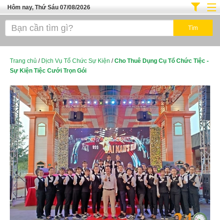
Hôm nay, Thứ Sáu 07/08/2026
Trang chủ
Địa Điểm Kinh Doanh
Tuyển Sinh Đào Tạo
Trang chủ
/
Dịch Vụ Tổ Chức Sự Kiện
/
Cho Thuê Dụng Cụ Tổ Chức Tiệc -
Sự Kiện Tiệc Cưới Trọn Gói
Ô Tô Xe Máy
Đồ Dùng Nội Ngoại Thất
Điện Tử Điện Máy
Làm Đẹp
Thời Trang
Việc Làm
Dịch Vụ
Hàng Tiêu Dùng