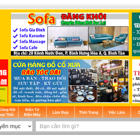
Dùng Nội
Điện Tử
Làm Đẹp
Thời Trang
Việc Làm
D
oại Thất
Điện Máy