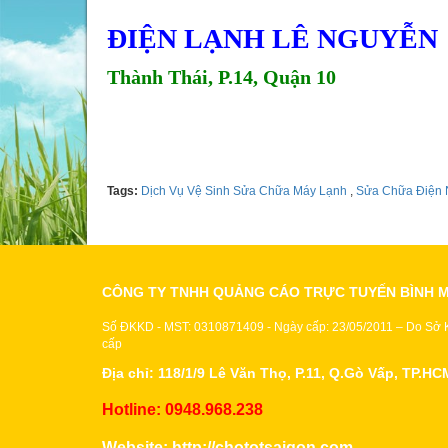
ĐIỆN LẠNH LÊ NGUYỄN
Thành Thái, P.14, Quận 10
Tel: 0395994488
Tags:
Dịch Vụ Vệ Sinh Sửa Chữa Máy Lạnh
,
Sửa Chữa Điện
CÔNG TY TNHH QUẢNG CÁO TRỰC TUYẾN BÌNH 
Số ĐKKD - MST: 0310871409 - Ngày cấp: 23/05/2011 – Do Sở
cấp
Địa chỉ: 118/1/9 Lê Văn Thọ, P.11, Q.Gò Vấp, TP.HC
Hotline: 0948.968.238
Website:
http://chototsaigon.com