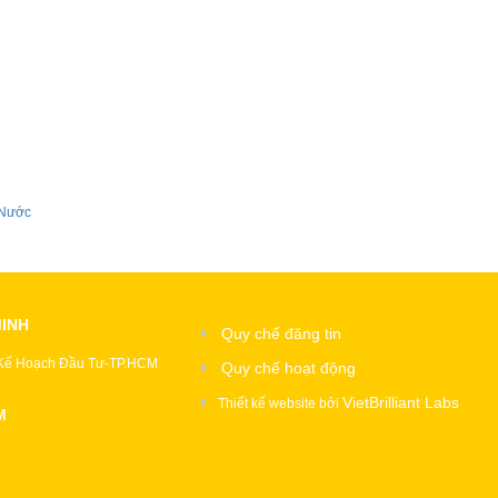
 Nước
MINH
Quy chế đăng tin
 Kế Hoạch Đầu Tư-TP.HCM
Quy chế hoạt động
VietBrilliant Labs
Thiết kế website bởi
M