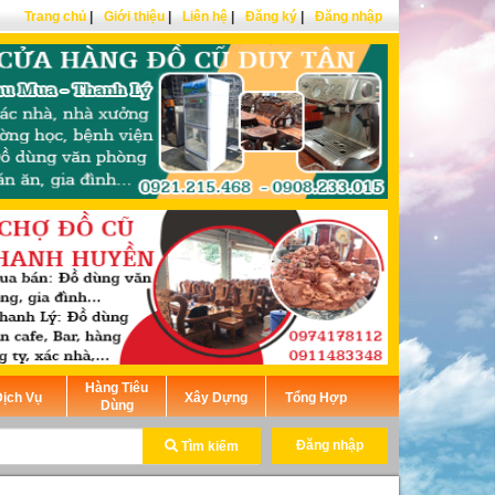
Trang chủ
|
Giới thiệu
|
Liên hệ
|
Đăng ký
|
Đăng nhập
Hàng Tiêu
ịch Vụ
Xây Dựng
Tổng Hợp
Dùng
Đăng nhập
Tìm kiếm