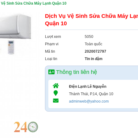
ụ Vệ Sinh Sửa Chữa Máy Lạnh Quận 10
Dịch Vụ Vệ Sinh Sửa Chữa Máy Lạ
Quận 10
Lượt xem
5050
Phạm vi
Toàn quốc
Mã tin
2020072797
Loại tin
Tin in đậm
Thông tin liên hệ
Điện Lạnh Lê Nguyễn
Thành Thái, P.14, Quận 10
adminweb@yahoo.com