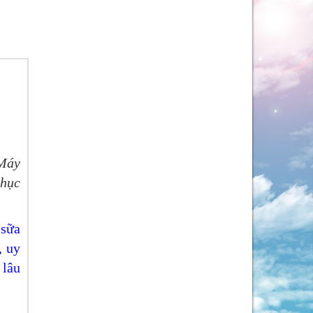
 Máy
phục
 sữa
, uy
 lâu