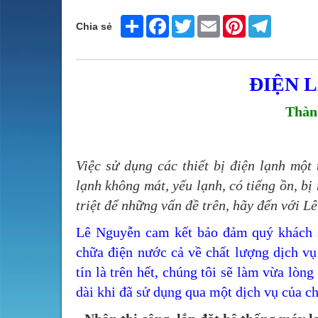
Share
Facebook
Twitter
Email
Pinterest
Telegram
Chia sẻ
ĐIỆN 
Thành
Việc sử dụng các thiết bị điện lạnh mộ
lạnh không mát, yếu lạnh, có tiếng ồn, b
triệt để những vấn đề trên, hãy đến với L
Lê Nguyễn cam kết bảo đảm quý khách s
chữa điện nước cả về chất lượng dịch vụ
tín là trên hết, chúng tôi sẽ làm vừa lòn
dài khi đã sử dụng qua một dịch vụ của ch