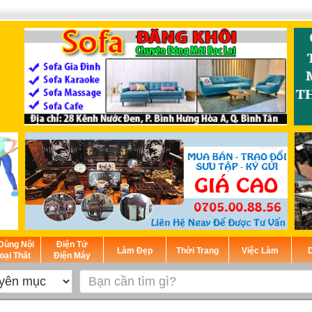
Dùng Nội
Điện Tử
Làm Đẹp
Thời Trang
Việc Làm
D
oại Thất
Điện Máy