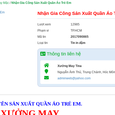
May Mặc
/
Nhận Gia Công Sản Xuất Quần Áo Trẻ Em
Nhận Gia Công Sản Xuất Quần Áo 
Lượt xem
12985
Phạm vi
TP.HCM
Mã tin
2017090865
Loại tin
Tin in đậm
Thông tin liên hệ
Xưởng May Tina
Nguyễn Ảnh Thủ, Trung Chánh, Hóc Mô
adminweb@yahoo.com
ÊN SẢN XUẤT QUẦN ÁO TRẺ EM.
 XƯỞNG MAY