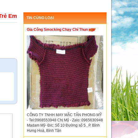
Trẻ Em
TIN CÙNG LOẠI
Gia Công Smocking Chạy Chỉ Thun
n
CÔNG TY TNHH MAY MẶC TÂN PHONG MỸ
- Tel:0968553948 Chị Mỹ - Zalo: 0965630948
Madam Mỹ- Đ/c: Số 10 Đường số 5 , P. Bình
Hưng Hoà, Bình Tân