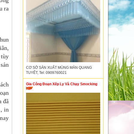
ưởng
u ra
thun
iãn,
 tùy
 sản
CƠ SỞ SẢN XUẤT MÙNG MÀN QUANG
TUYẾT, Tel: 0909760021
cách
Gia Công Đoạn Xếp Ly Và Chạy Smocking
đoạn
a đã
, in
 may