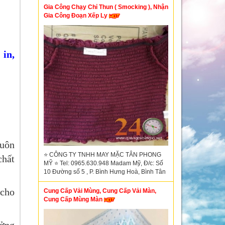
Gia Công Chạy Chỉ Thun ( Smocking ), Nhận
Gia Công Đoạn Xếp Ly
 in,
buôn
⭐ CÔNG TY TNHH MAY MẶC TÂN PHONG
chất
MỸ ⭐ Tel: 0965.630.948 Madam Mỹ, Đ/c: Số
10 Đường số 5 , P. Bình Hưng Hoà, Bình Tân
 cho
Cung Cấp Vải Mùng, Cung Cấp Vải Màn,
Cung Cấp Mùng Màn