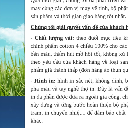
Qua thời gian, chúng tôi đã phát triển và
may cùng các đơn vị may vệ tinh, bộ phận
sản phẩm và thời gian giao hàng tốt nhất.
Chúng tôi giải quyết vấn đề của khách 
- Chất lượng vải:
theo đuổi mục tiêu k
chính phẩm cotton 4 chiều 100% cho các 
bền màu, thấm hút mồ hôi tốt, không xù l
theo yêu cầu của khách hàng về loại sản
phẩm giá thành thấp (đơn hàng áo thun quả
- Hình in:
hình in sắc nét, không dính, 
pha màu và tay nghề thợ in. Đây là vấn đ
in đa phần được đưa ra ngoài gia công, c
xây dựng và từng bước hoàn thiện bộ phận
tram, in chuyển nhiệt... để đảm bảo chấ
khác.