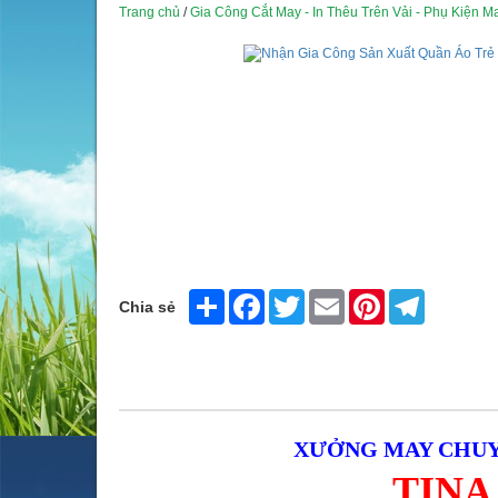
Trang chủ
/
Gia Công Cắt May - In Thêu Trên Vải - Phụ Kiện 
Share
Facebook
Twitter
Email
Pinterest
Telegram
Chia sẻ
XƯỞNG MAY CHUY
TINA