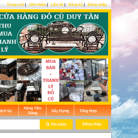
Trang chủ
|
Giới thiệu
|
Liên hệ
|
Đăng ký
|
Đăng nhập
Hàng Tiêu
ịch Vụ
Xây Dựng
Tổng Hợp
Dùng
Đăng nhập
Tìm kiếm