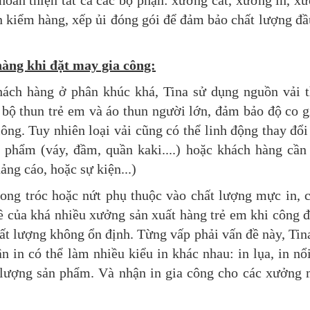
 hoàn thiện tất cả các bộ phận: xưởng cắt, xưởng in, x
 kiểm hàng, xếp ủi đóng gói để đảm bảo chất lượng đầ
hàng khi đặt may gia công:
hách hàng ở phân khúc khá, Tina sử dụng nguồn vải 
bộ thun trẻ em và áo thun người lớn, đảm bảo độ co g
ông. Tuy nhiên loại vải cũng có thể linh động thay đổi
 phẩm (váy, đầm, quần kaki....) hoặc khách hàng cần
ng cáo, hoặc sự kiện...)
bong tróc hoặc nứt phụ thuộc vào chất lượng mực in, 
ề của khá nhiều xưởng sản xuất hàng trẻ em khi công 
hất lượng không ổn định. Từng vấp phải vấn đề này, Tin
 in có thể làm nhiều kiểu in khác nhau: in lụa, in nổi
t lượng sản phẩm. Và nhận in gia công cho các xưởng