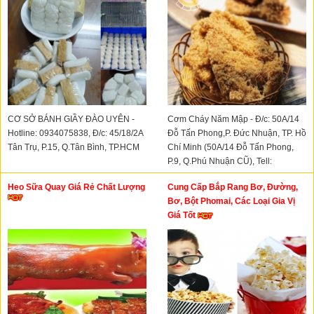
CƠ SỞ BÁNH GIẦY ĐÀO UYÊN -
Cơm Cháy Năm Mập - Đ/c: 50A/14
Hotline: 0934075838, Đ/c: 45/18/2A
Đỗ Tấn Phong,P. Đức Nhuận, TP. Hồ
Tân Trụ, P.15, Q.Tân Bình, TP.HCM
Chí Minh (50A/14 Đỗ Tấn Phong,
P.9, Q.Phú Nhuận CŨ), Tell:
0776982425
Heo Sữa Quay Giá Rẻ Chất Lượng
Cung Cấp Bắp Rang Bơ, Đường,
Bơ, Bột Phomai, Các Loại Gia Vị
Giá Tốt