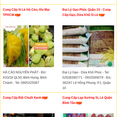
Cung Cấp Sỉ Lẻ Há Cảo, Xíu Mại
Đại Lý Gạo Phúc Quận 10 - Cung
TPHCM
Cấp Gạo, Dừa Khô Sỉ Lẻ
HÁ CẢO NGUYÊN PHÁT - Đ/c:
Đại Lý Gạo - Dừa Khô Phúc - Tel:
A33/18 QL50, Bình Hưng, Bình
02838390771 - 0933569079 - Đ/c:
Chánh - Tel: 0905325087
382/47 Lê Hồng Phong, P.1, Quận
10
Cung Cấp Bột Chuối Xanh
Cung Cấp Lạp Xưởng Sỉ, Lẻ Quận
Bình Tân