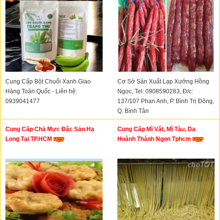
Cung Cấp Bột Chuối Xanh Giao
Cơ Sở Sản Xuất Lạp Xưởng Hồng
Hàng Toàn Quốc - Liên hệ:
Ngọc, Tel: 0908590283, Đ/c:
0939041477
137/107 Phan Anh, P. Bình Trị Đông,
Q. Bình Tân
Cung Cấp Chả Mực Đặc Sản Hạ
Cung Cấp Mì Vắt, Mì Tàu, Da
Long Tại TP.HCM
Hoành Thánh Ngon Tphcm