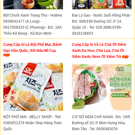
Bột Chuối Xanh Trang Thư - Hotline:
Đại Lý Gạo - Nước Suối Hồng Phát -
0939041477 (A.Long) -
Đ/c: 606/196 Đường 3/2, P. 14,
0917059323 (C.Phương) - Đ/c: 18A
Quận 10 - Tel: 028.3888.6789 -
Thôn Kẻ Đọng - Xã Đức Minh -
0918136653
Huyện ĐăkMil - Tỉnh Đăknông
Cung Cấp Sỉ Lẻ Bột Phô Mai, Bánh
Cung Cấp Sỉ Và Lẻ Chả Ớt Xiêm
Gạo Hàn Quốc, Xốt Nấu Mì Cay
Xanh Da Heo, Chả Lụa, Chả Ớt
Xiêm Xanh, Nem Ớt Xiêm Tỏi
BỘT PHÔ MAI - BELLY SHOP - Tell:
CƠ SỞ NEM CHẢ NANA - Đ/c: 19/5
0365051374 Nhận Ship Hàng Toàn
Đường số 20, P. Bình Hưng Hòa,
Quốc
Bình Tân - Tel: 0938383078