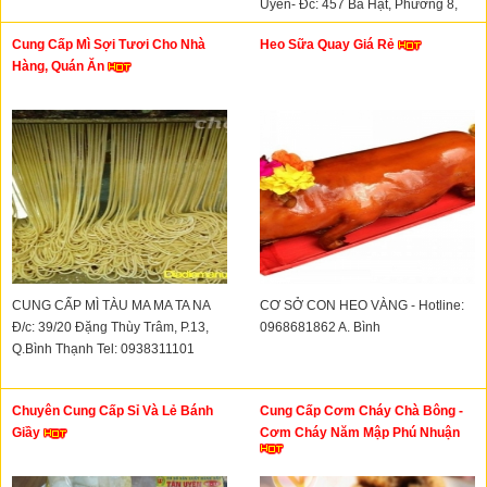
Uyên- Đc: 457 Bà Hạt, Phường 8,
Quận 10
Cung Cấp Mì Sợi Tươi Cho Nhà
Heo Sữa Quay Giá Rẻ
Hàng, Quán Ăn
CUNG CẤP MÌ TÀU MA MA TA NA
CƠ SỞ CON HEO VÀNG - Hotline:
Đ/c: 39/20 Đặng Thùy Trâm, P.13,
0968681862 A. Bình
Q.Bình Thạnh Tel: 0938311101
Chuyên Cung Cấp Sỉ Và Lẻ Bánh
Cung Cấp Cơm Cháy Chà Bông -
Giầy
Cơm Cháy Năm Mập Phú Nhuận