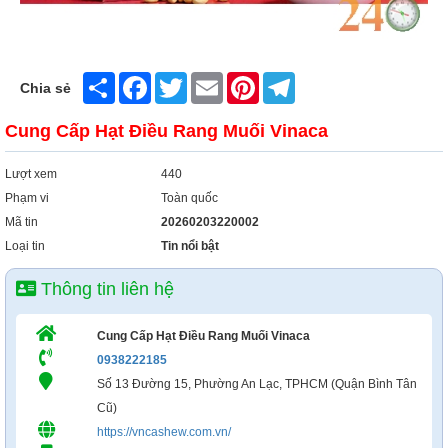
Xây Dựng
Tổng Hợp
Share
Facebook
Twitter
Email
Pinterest
Telegram
Chia sẻ
Cung Cấp Hạt Điều Rang Muối Vinaca
Lượt xem
440
Phạm vi
Toàn quốc
Mã tin
20260203220002
Loại tin
Tin nổi bật
Thông tin liên hệ
Cung Cấp Hạt Điều Rang Muối Vinaca
0938222185
Số 13 Đường 15, Phường An Lạc, TPHCM (Quận Bình Tân
Cũ)
https://vncashew.com.vn/