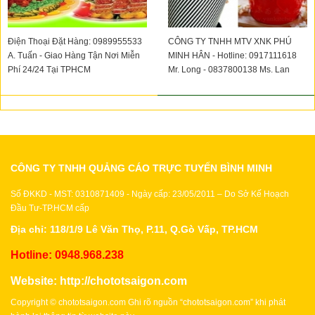
Điện Thoại Đặt Hàng: 0989955533
CÔNG TY TNHH MTV XNK PHÚ
A. Tuấn - Giao Hàng Tận Nơi Miễn
MINH HÂN - Hotline: 0917111618
Phí 24/24 Tại TPHCM
Mr. Long - 0837800138 Ms. Lan
CÔNG TY TNHH QUẢNG CÁO TRỰC TUYẾN BÌNH MINH
Số ĐKKD - MST: 0310871409 - Ngày cấp: 23/05/2011 – Do Sở Kế Hoạch
Đầu Tư-TP.HCM cấp
Địa chỉ: 118/1/9 Lê Văn Thọ, P.11, Q.Gò Vấp, TP.HCM
Hotline: 0948.968.238
Website:
http://chototsaigon.com
Copyright © chototsaigon.com Ghi rõ nguồn “chototsaigon.com” khi phát