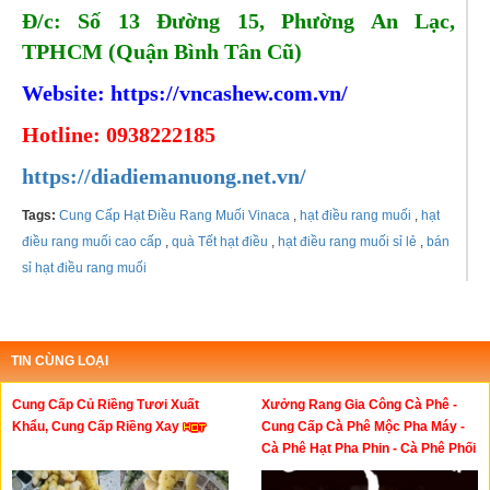
Đ/c: Số 13 Đường 15, Phường An Lạc,
TPHCM (Quận Bình Tân Cũ)
Website:
https://vncashew.com.vn/
Hotline: 0938222185
https://diadiemanuong.net.vn/
Tags:
Cung Cấp Hạt Điều Rang Muối Vinaca
,
hạt điều rang muối
,
hạt
điều rang muối cao cấp
,
quà Tết hạt điều
,
hạt điều rang muối sỉ lẻ
,
bán
sỉ hạt điều rang muối
TIN CÙNG LOẠI
Cung Cấp Củ Riềng Tươi Xuất
Xưởng Rang Gia Công Cà Phê -
Khẩu, Cung Cấp Riềng Xay
Cung Cấp Cà Phê Mộc Pha Máy -
Cà Phê Hạt Pha Phin - Cà Phê Phối
Gu - Cà Phê Rang Giá Sỉ - Cà Phê