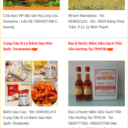
Chả mực VIP đặc sản Hạ Long của
Mì tươi Mamatana - Tel:
Dasavina - Liên hệ: 0904307288 C.
0938311101 - Đ/c: 39/20 Đặng Thùy
Hương
Trâm, P.13, Q. Bình Thạnh
Cung Cấp Sỉ Lẻ Bánh Gạo Hàn
Đại lý Nước Mắm Siêu Sạch Trần
Quốc Tteokbokki
Văn Hưởng Tại TPHCM
Bánh Gạo Cay - Tell: 0365051374 -
Đại Lý Nước Mắm Siêu Sạch Trần
Cung Cấp Sỉ Lẻ Bánh Gạo Hàn
Văn Hưởng Tại TPHCM - Tel:
Quốc Tteokbokki
0909777581- 0906337595 Mai