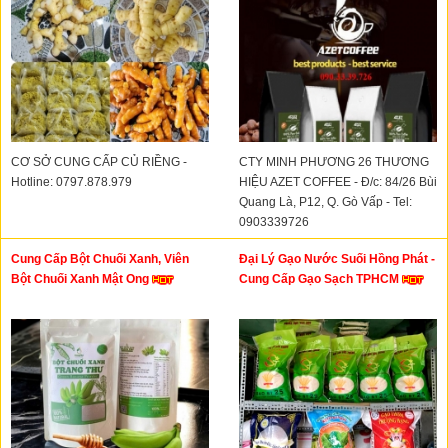
Nhân Xanh
CƠ SỞ CUNG CẤP CỦ RIỀNG -
CTY MINH PHƯƠNG 26 THƯƠNG
Hotline: 0797.878.979
HIỆU AZET COFFEE - Đ/c: 84/26 Bùi
Quang Là, P12, Q. Gò Vấp - Tel:
0903339726
Cung Cấp Bột Chuối Xanh, Viên
Đại Lý Gạo Nước Suối Hồng Phát -
Bột Chuối Xanh Mật Ong
Cung Cấp Gạo Sạch TPHCM