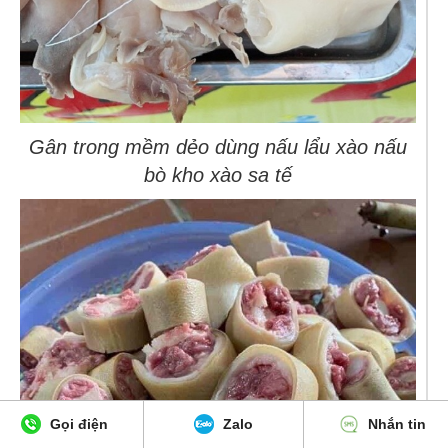
Gân trong mềm dẻo dùng nấu lẩu xào nấu
bò kho xào sa tế
Gọi điện
Zalo
Nhắn tin