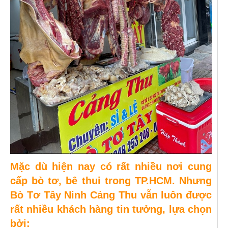
Mặc dù hiện nay có rất nhiều nơi cung
cấp bò tơ, bê thui trong TP.HCM. Nhưng
Bò Tơ Tây Ninh Cảng Thu vẫn luôn được
rất nhiều khách hàng tin tưởng, lựa chọn
bởi: