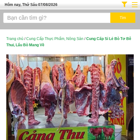
Hôm nay, Thứ Sáu 07/08/2026
Trang chủ
Địa Điểm Kinh Doanh
Tuyển Sinh Đào Tạo
Trang chủ
/
Cung Cấp Thực Phẩm, Nông Sản
/
Cung Cấp Sỉ Lẻ Bò Tơ Bê
Thui, Lẩu Bò Mang Về
Ô Tô Xe Máy
Đồ Dùng Nội Ngoại Thất
Điện Tử Điện Máy
Làm Đẹp
Thời Trang
Việc Làm
Dịch Vụ
Hàng Tiêu Dùng