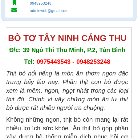
0948253248
adminweb@gmail.com
BÒ TƠ TÂY NINH CẢNG THU
Đ/c: 39 Ngô Thị Thu Minh, P.2, Tân Bình
Tel:
0975443543 - 0948253248
Thịt bò nổi tiếng là món ăn thơm ngon đặc
trưng bấy lâu nay. Phần thịt con bò được
xem là mềm, ngon, ngọt nhất trong các loại
thịt đỏ. Chính vì vậy những món ăn từ thịt
bò được rất nhiều người ưa chuộng.
Không những ngon, thịt bò còn mang lại rất
nhiều lợi ích sức khỏe. Ăn thịt bò góp phần
xây dựng hệ thống miễn dịch phục hồi cơ