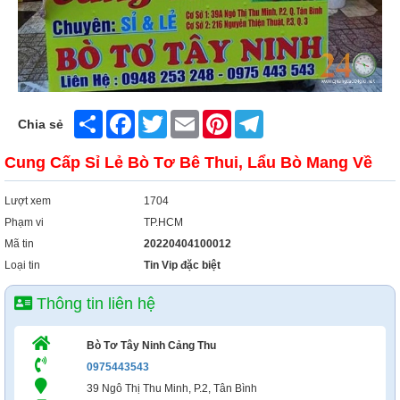
Xây Dựng
Tổng Hợp
Share
Facebook
Twitter
Email
Pinterest
Telegram
Chia sẻ
Cung Cấp Sỉ Lẻ Bò Tơ Bê Thui, Lẩu Bò Mang Về
Lượt xem
1704
Phạm vi
TP.HCM
Mã tin
20220404100012
Loại tin
Tin Vip đặc biệt
Thông tin liên hệ
Bò Tơ Tây Ninh Cảng Thu
0975443543
39 Ngô Thị Thu Minh, P.2, Tân Bình